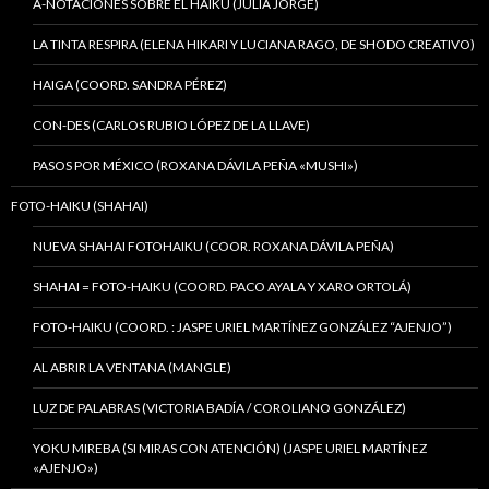
A-NOTACIONES SOBRE EL HAIKU (JULIA JORGE)
LA TINTA RESPIRA (ELENA HIKARI Y LUCIANA RAGO, DE SHODO CREATIVO)
HAIGA (COORD. SANDRA PÉREZ)
CON-DES (CARLOS RUBIO LÓPEZ DE LA LLAVE)
PASOS POR MÉXICO (ROXANA DÁVILA PEÑA «MUSHI»)
FOTO-HAIKU (SHAHAI)
NUEVA SHAHAI FOTOHAIKU (COOR. ROXANA DÁVILA PEÑA)
SHAHAI = FOTO-HAIKU (COORD. PACO AYALA Y XARO ORTOLÁ)
FOTO-HAIKU (COORD. : JASPE URIEL MARTÍNEZ GONZÁLEZ “AJENJO”)
AL ABRIR LA VENTANA (MANGLE)
LUZ DE PALABRAS (VICTORIA BADÍA / COROLIANO GONZÁLEZ)
YOKU MIREBA (SI MIRAS CON ATENCIÓN) (JASPE URIEL MARTÍNEZ
«AJENJO»)