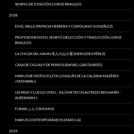
SENRYU DE ESTACIÓN (JORGE BRAULIO)
2018
EN EL VALLE (PATRICIA HERRERA Y CORIOLANO GONZÁLEZ)
PROFESIONES EN EL SENRYÛ (SELECCIÓN Y TRADUCCIÓN JORGE
BRAULIO)
LA CHOZA DEL HAIJIN 俳人の山小屋 (MERCEDES PÉREZ)
CASA DE CIGUAS Y DE PERROS (RAFAEL GARCÍA BIDÓ)
HAIKUS DE MOTOCICLETA (JOAQUÍN DE LA CALZADA MAZERES
«TATEWARI»)
UN PASO Y LUEGO OTRO… KILÓMETRO 8 (ALFREDO BENJAMÍN -
ALBERASAN-)
FURARI ふらり(MOMIJI)
HAIKUS CONTEMPORÁNEOS (XARO LA)
2019