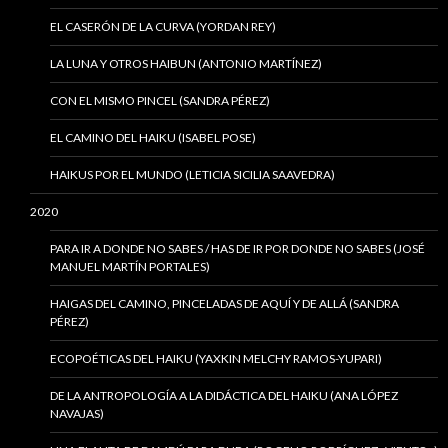
EL CASERÓN DE LA CURVA (YORDAN REY)
LA LUNA Y OTROS HAIBUN (ANTONIO MARTÍNEZ)
CON EL MISMO PINCEL (SANDRA PÉREZ)
EL CAMINO DEL HAIKU (ISABEL POSE)
HAIKUS POR EL MUNDO (LETICIA SICILIA SAAVEDRA)
2020
PARA IR A DONDE NO SABES / HAS DE IR POR DONDE NO SABES (JOSÉ
MANUEL MARTÍN PORTALES)
HAIGAS DEL CAMINO, PINCELADAS DE AQUÍ Y DE ALLÁ (SANDRA
PÉREZ)
ECOPOÉTICAS DEL HAIKU (YAXKIN MELCHY RAMOS-YUPARI)
DE LA ANTROPOLOGÍA A LA DIDÁCTICA DEL HAIKU (ANA LÓPEZ
NAVAJAS)