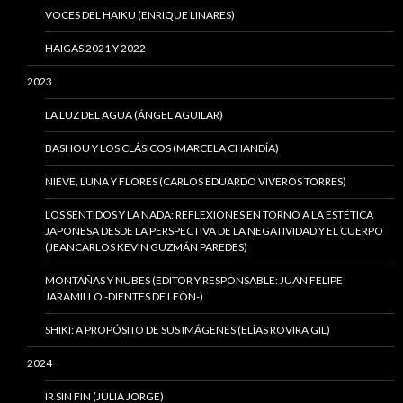
VOCES DEL HAIKU (ENRIQUE LINARES)
HAIGAS 2021 Y 2022
2023
LA LUZ DEL AGUA (ÁNGEL AGUILAR)
BASHOU Y LOS CLÁSICOS (MARCELA CHANDÍA)
NIEVE, LUNA Y FLORES (CARLOS EDUARDO VIVEROS TORRES)
LOS SENTIDOS Y LA NADA: REFLEXIONES EN TORNO A LA ESTÉTICA
JAPONESA DESDE LA PERSPECTIVA DE LA NEGATIVIDAD Y EL CUERPO
(JEANCARLOS KEVIN GUZMÁN PAREDES)
MONTAÑAS Y NUBES (EDITOR Y RESPONSABLE: JUAN FELIPE
JARAMILLO -DIENTES DE LEÓN-)
SHIKI: A PROPÓSITO DE SUS IMÁGENES (ELÍAS ROVIRA GIL)
2024
IR SIN FIN (JULIA JORGE)