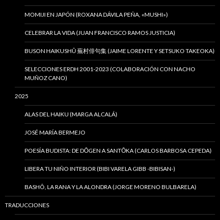
MOMIJI EN JAPÓN (ROXANA DÁVILA PEÑA, «MUSHI»)
CELEBRAR LA VIDA (JUAN FRANCISCO RAMOS JUSTICIA)
BUSON HAIKUSHÛ 蕪村俳句集 (JAIME LORENTE Y SETSUKO TAKEOKA)
SELECCIONES ERDH 2001-2023 (COLABORACIÓN CON NACHO
MUÑOZ CANO)
2025
ALAS DEL HAIKU (MARGA ALCALÁ)
JOSÉ MARÍA BERMEJO
POESÍA BUDISTA: DE DŌGEN A SANTŌKA (CARLOS BARBOSA CEPEDA)
LIBERA TU NIÑO INTERIOR (BIBI VARELA GIBB -BIBISAN-)
BASHÔ, LA RANA Y LA ALONDRA (JORGE MORENO BULBARELA)
TRADUCCIONES