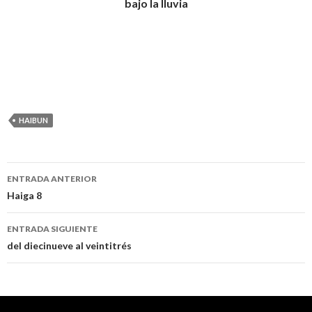
bajo la lluvia
HAIBUN
ENTRADA ANTERIOR
Navegación
Haiga 8
de
ENTRADA SIGUIENTE
entradas
del diecinueve al veintitrés