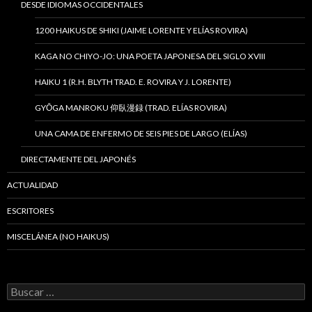
DESDE IDIOMAS OCCIDENTALES
1200 HAIKUS DE SHIKI (JAIME LORENTE Y ELÍAS ROVIRA)
KAGA NO CHIYO-JO: UNA POETA JAPONESA DEL SIGLO XVIII
HAIKU 1 (R.H. BLYTH TRAD. E. ROVIRA Y J. LORENTE)
GYŌGA MANROKU 仰臥漫録 (TRAD. ELÍAS ROVIRA)
UNA CAMA DE ENFERMO DE SEIS PIES DE LARGO (ELÍAS)
DIRECTAMENTE DEL JAPONÉS
ACTUALIDAD
ESCRITORES
MISCELÁNEA (NO HAIKUS)
B
u