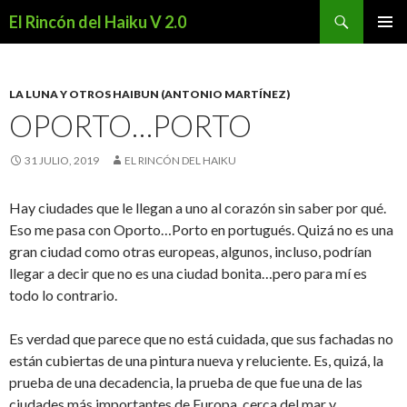
Buscar
El Rincón del Haiku V 2.0
SALTAR
MENÚ
AL
PRINCI
CONTENIDO
LA LUNA Y OTROS HAIBUN (ANTONIO MARTÍNEZ)
OPORTO…PORTO
31 JULIO, 2019
EL RINCÓN DEL HAIKU
Hay ciudades que le llegan a uno al corazón sin saber por qué.
Eso me pasa con Oporto…Porto en portugués. Quizá no es una
gran ciudad como otras europeas, algunos, incluso, podrían
llegar a decir que no es una ciudad bonita…pero para mí es
todo lo contrario.
Es verdad que parece que no está cuidada, que sus fachadas no
están cubiertas de una pintura nueva y reluciente. Es, quizá, la
prueba de una decadencia, la prueba de que fue una de las
ciudades más importantes de Europa, cerca del mar y