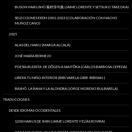
BUSON HAIKUSHÛ 蕪村俳句集 (JAIME LORENTE Y SETSUKO TAKEOKA)
SELECCIONES ERDH 2001-2023 (COLABORACIÓN CON NACHO
MUÑOZ CANO)
2025
ALAS DEL HAIKU (MARGA ALCALÁ)
JOSÉ MARÍA BERMEJO
POESÍA BUDISTA: DE DŌGEN A SANTŌKA (CARLOS BARBOSA CEPEDA)
LIBERA TU NIÑO INTERIOR (BIBI VARELA GIBB -BIBISAN-)
BASHÔ, LA RANA Y LA ALONDRA (JORGE MORENO BULBARELA)
TRADUCCIONES
DESDE IDIOMAS OCCIDENTALES
1200 HAIKUS DE SHIKI (JAIME LORENTE Y ELÍAS ROVIRA)