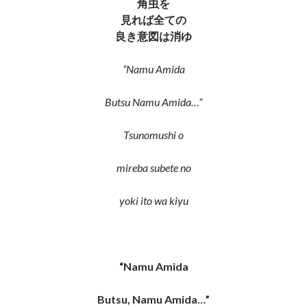
角
虫を
見れば全ての
良き意図は消ゆ
“Namu Amida
Butsu Namu Amida…”
T
sunomushi o
mireba subete no
yoki ito wa kiyu
“Namu Amida
Butsu, Namu Amida…”