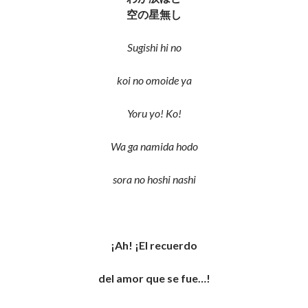
空の星無し
Sugishi hi no
koi no omoide ya
Yoru yo! Ko!
Wa ga namida hodo
sora no hoshi nashi
¡Ah!
¡El recuerdo
del amor que se fue…!