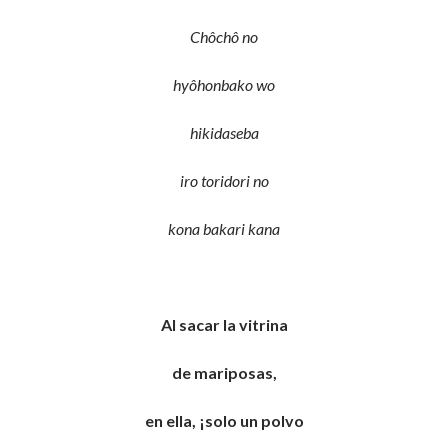
Chôchô no
hyôhonbako wo
hikidaseba
iro toridori no
kona bakari kana
Al sacar la vitrina
de mariposas,
en ella, ¡solo un polvo