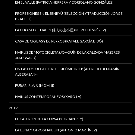
EN EL VALLE (PATRICIA HERRERA Y CORIOLANO GONZÁLEZ)
PROFESIONES EN EL SENRYÛ (SELECCIÓN Y TRADUCCIÓN JORGE
BRAULIO)
LA CHOZA DEL HAIJIN 俳人の山小屋 (MERCEDES PÉREZ)
CASA DE CIGUAS Y DE PERROS (RAFAEL GARCÍA BIDÓ)
HAIKUS DE MOTOCICLETA (JOAQUÍN DE LA CALZADA MAZERES
«TATEWARI»)
UN PASO Y LUEGO OTRO… KILÓMETRO 8 (ALFREDO BENJAMÍN -
ALBERASAN-)
FURARI ふらり(MOMIJI)
HAIKUS CONTEMPORÁNEOS (XARO LA)
2019
EL CASERÓN DE LA CURVA (YORDAN REY)
LA LUNA Y OTROS HAIBUN (ANTONIO MARTÍNEZ)