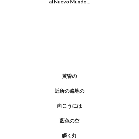
al Nuevo Mundo…
黄昏の
近所の路地の
向こうには
藍色の空
瞬く灯