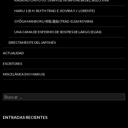
KAGA NO CHIYO-JO: UNA POETA JAPONESA DEL SIGLO XVIII
HAIKU 1 (R.H. BLYTH TRAD. E. ROVIRA Y J. LORENTE)
GYŌGA MANROKU 仰臥漫録 (TRAD. ELÍAS ROVIRA)
UNA CAMA DE ENFERMO DE SEIS PIES DE LARGO (ELÍAS)
DIRECTAMENTE DEL JAPONÉS
ACTUALIDAD
ESCRITORES
MISCELÁNEA (NO HAIKUS)
B
u
s
c
a
ENTRADAS RECIENTES
r
: