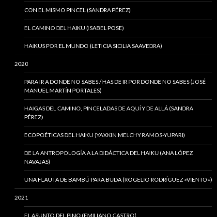
CON EL MISMO PINCEL (SANDRA PÉREZ)
EL CAMINO DEL HAIKU (ISABEL POSE)
HAIKUS POR EL MUNDO (LETICIA SICILIA SAAVEDRA)
2020
PARA IR A DONDE NO SABES / HAS DE IR POR DONDE NO SABES (JOSÉ
MANUEL MARTÍN PORTALES)
HAIGAS DEL CAMINO, PINCELADAS DE AQUÍ Y DE ALLÁ (SANDRA
PÉREZ)
ECOPOÉTICAS DEL HAIKU (YAXKIN MELCHY RAMOS-YUPARI)
DE LA ANTROPOLOGÍA A LA DIDÁCTICA DEL HAIKU (ANA LÓPEZ
NAVAJAS)
UNA FLAUTA DE BAMBÚ PARA BUDA (ROGELIO RODRÍGUEZ «VIENTO»)
2021
EL ASUNTO DEL PINO (EMILIANO CASTRO)