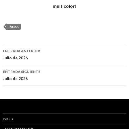
multicolor!
TANKA
ENTRADA ANTERIOR
Navegación
Julio de 2026
de
ENTRADA SIGUIENTE
entradas
Julio de 2026
INICIO