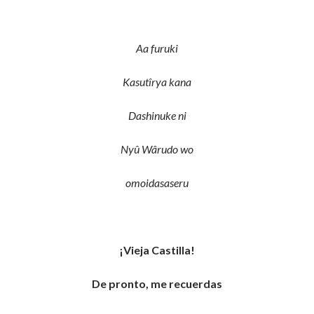
Aa furuki
Kasutîrya kana
Dashinuke ni
Nyû Wârudo wo
omoidasaseru
¡Vieja Castilla!
De pronto, me recuerdas