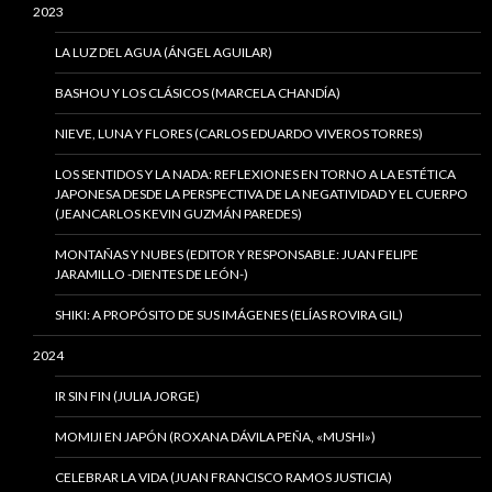
2023
LA LUZ DEL AGUA (ÁNGEL AGUILAR)
BASHOU Y LOS CLÁSICOS (MARCELA CHANDÍA)
NIEVE, LUNA Y FLORES (CARLOS EDUARDO VIVEROS TORRES)
LOS SENTIDOS Y LA NADA: REFLEXIONES EN TORNO A LA ESTÉTICA
JAPONESA DESDE LA PERSPECTIVA DE LA NEGATIVIDAD Y EL CUERPO
(JEANCARLOS KEVIN GUZMÁN PAREDES)
MONTAÑAS Y NUBES (EDITOR Y RESPONSABLE: JUAN FELIPE
JARAMILLO -DIENTES DE LEÓN-)
SHIKI: A PROPÓSITO DE SUS IMÁGENES (ELÍAS ROVIRA GIL)
2024
IR SIN FIN (JULIA JORGE)
MOMIJI EN JAPÓN (ROXANA DÁVILA PEÑA, «MUSHI»)
CELEBRAR LA VIDA (JUAN FRANCISCO RAMOS JUSTICIA)