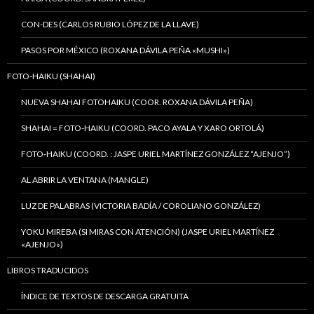
CON-DES (CARLOS RUBIO LÓPEZ DE LA LLAVE)
PASOS POR MÉXICO (ROXANA DÁVILA PEÑA «MUSHI»)
FOTO-HAIKU (SHAHAI)
NUEVA SHAHAI FOTOHAIKU (COOR. ROXANA DÁVILA PEÑA)
SHAHAI = FOTO-HAIKU (COORD. PACO AYALA Y XARO ORTOLÁ)
FOTO-HAIKU (COORD. : JASPE URIEL MARTÍNEZ GONZÁLEZ “AJENJO”)
AL ABRIR LA VENTANA (MANGLE)
LUZ DE PALABRAS (VICTORIA BADÍA / COROLIANO GONZÁLEZ)
YOKU MIREBA (SI MIRAS CON ATENCIÓN) (JASPE URIEL MARTÍNEZ
«AJENJO»)
LIBROS TRADUCIDOS
ÍNDICE DE TEXTOS DE DESCARGA GRATUITA