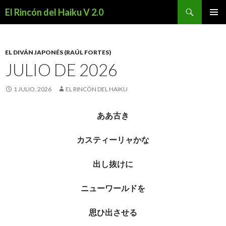
Buscar
El Rincón del Haiku V 2.0
SALTAR
MENÚ
AL
PRINCI
CONTENIDO
EL DIVÁN JAPONÉS (RAÚL FORTES)
JULIO DE 2026
1 JULIO, 2026
EL RINCÓN DEL HAIKU
ああ古き
カスティーリャかな
出し抜けに
ニューワールドを
思ひ出させる