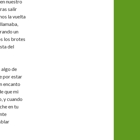
 en nuestro
as salir
mos la vuelta
 llamaba,
irando un
os los brotes
sta del
 algo de
e por estar
un encanto
de que mi
o, y cuando
oche en tu
nte
ablar