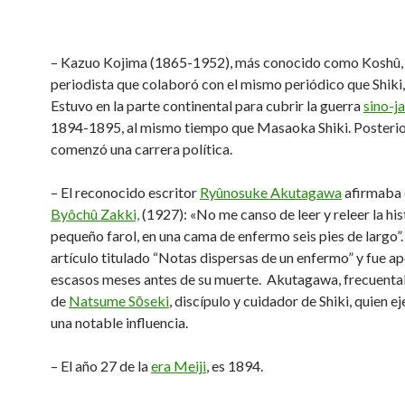
– Kazuo Kojima (1865-1952), más conocido como Koshû, 
periodista que colaboró ​​con el mismo periódico que Shiki,
Estuvo en la parte continental para cubrir la guerra
sino-j
1894-1895, al mismo tiempo que Masaoka Shiki. Posteri
comenzó una carrera política.
– El reconocido escritor
Ryûnosuke Akutagawa
afirmaba e
Byôchû Zakki,
(1927): «No me canso de leer y releer la his
pequeño farol, en una cama de enfermo seis pies de largo”.
artículo titulado “Notas dispersas de un enfermo” y fue a
escasos meses antes de su muerte. Akutagawa, frecuenta
de
Natsume Sōseki
, discípulo y cuidador de Shiki, quien ej
una notable influencia.
– El año 27 de la
era Meiji
, es 1894.