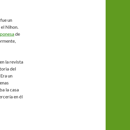
fue un
 el Nihon.
aponesa
de
ormente,
n la revista
toria del
 Era un
penas
ba la casa
ercería en él