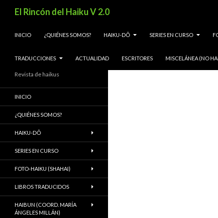
Buscar
El Rincón del Haiku V 2.0
SALTAR AL CONTENIDO
INICIO
¿QUIÉNES SOMOS?
HAIKU-DÔ
SERIES EN CURSO
F
TRADUCCIONES
ACTUALIDAD
ESCRITORES
MISCELÁNEA (NO HA
Revista de haikus
INICIO
¿QUIÉNES SOMOS?
HAIKU-DÔ
SERIES EN CURSO
FOTO-HAIKU (SHAHAI)
LIBROS TRADUCIDOS
HAIBUN (COORD. MARÍA
ÁNGELES MILLÁN)