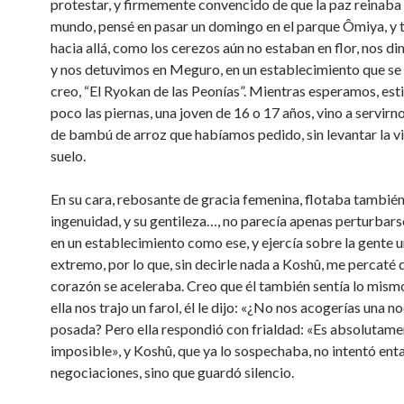
protestar, y firmemente convencido de que la paz reinaba
mundo, pensé en pasar un domingo en el parque Ômiya, y tr
hacia allá, como los cerezos aún no estaban en flor, nos di
y nos detuvimos en Meguro, en un establecimiento que se
creo, “El Ryokan de las Peonías”. Mientras esperamos, est
poco las piernas, una joven de 16 o 17 años, vino a servirn
de bambú de arroz que habíamos pedido, sin levantar la vi
suelo.
En su cara, rebosante de gracia femenina, flotaba también
ingenuidad, y su gentileza…, no parecía apenas perturbars
en un establecimiento como ese, y ejercía sobre la gente 
extremo, por lo que, sin decirle nada a Koshû, me percaté 
corazón se aceleraba. Creo que él también sentía lo mism
ella nos trajo un farol, él le dijo: «¿No nos acogerías una n
posada? Pero ella respondió con frialdad: «Es absolutame
imposible», y Koshû, que ya lo sospechaba, no intentó ent
negociaciones, sino que guardó silencio.