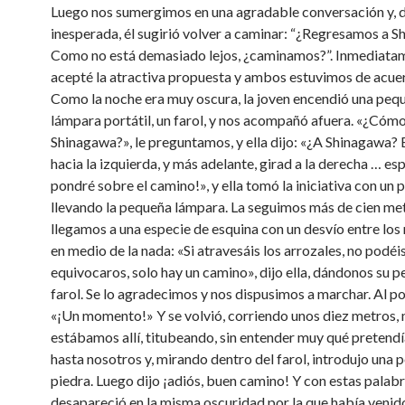
Luego nos sumergimos en una agradable conversación y, 
inesperada, él sugirió volver a caminar: “¿Regresamos a 
Como no está demasiado lejos, ¿caminamos?”. Inmediata
acepté la atractiva propuesta y ambos estuvimos de acuer
Como la noche era muy oscura, la joven encendió una peq
lámpara portátil, un farol, y nos acompañó afuera. «¿Cóm
Shinagawa?», le preguntamos, y ella dijo: «¿A Shinagawa?
hacia la izquierda, y más adelante, girad a la derecha … es
pondré sobre el camino!», y ella tomó la iniciativa con un 
llevando la pequeña lámpara. La seguimos más de cien me
llegamos a una especie de esquina con un desvío entre los
en medio de la nada: «Si atravesáis los arrozales, no podéi
equivocaros, solo hay un camino», dijo ella, dándonos su 
farol. Se lo agradecimos y nos dispusimos a marchar. Al p
«¡Un momento!» Y se volvió, corriendo unos diez metros, 
estábamos allí, titubeando, sin entender muy qué pretendí
hasta nosotros y, mirando dentro del farol, introdujo una
piedra. Luego dijo ¡adiós, buen camino! Y con estas palab
desapareció en la misma oscuridad por la que había venid