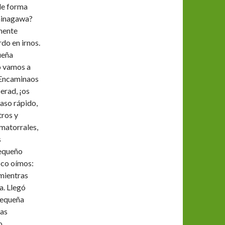
de forma
Shinagawa?
mente
do en irnos.
ueña
o vamos a
 Encaminaos
perad, ¡os
paso rápido,
tros y
 matorrales,
s
pequeño
oco oímos:
mientras
a. Llegó
 pequeña
ras
o.