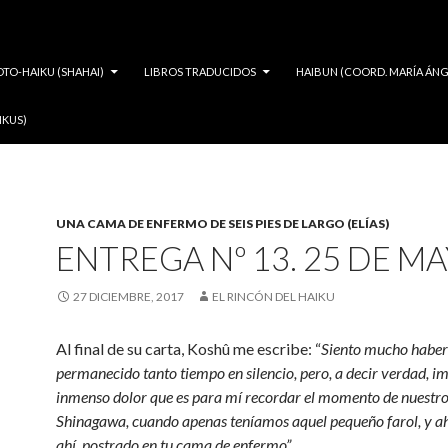
OTO-HAIKU (SHAHAI)
LIBROS TRADUCIDOS
HAIBUN (COORD. MARÍA ÁNG
IKUS)
UNA CAMA DE ENFERMO DE SEIS PIES DE LARGO (ELÍAS)
ENTREGA Nº 13. 25 DE M
27 DICIEMBRE, 2017
EL RINCÓN DEL HAIKU
Al final de su carta, Koshû me escribe: “
Siento mucho haber
permanecido tanto tiempo en silencio, pero, a decir verdad, im
inmenso dolor que es para mí recordar el momento de nuestro
Shinagawa, cuando apenas teníamos aquel pequeño farol, y ah
ahí, postrado en tu cama de enfermo”.