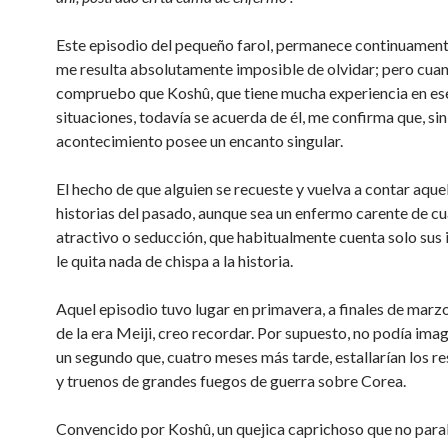
Este episodio del pequeño farol, permanece continuament
me resulta absolutamente imposible de olvidar; pero cua
compruebo que Koshû, que tiene mucha experiencia en ese
situaciones, todavía se acuerda de él, me confirma que, sin
acontecimiento posee un encanto singular.
El hecho de que alguien se recueste y vuelva a contar aque
historias del pasado, aunque sea un enfermo carente de cu
atractivo o seducción, que habitualmente cuenta solo sus 
le quita nada de chispa a la historia.
Aquel episodio tuvo lugar en primavera, a finales de marz
de la era Meiji, creo recordar. Por supuesto, no podía imag
un segundo que, cuatro meses más tarde, estallarían los r
y truenos de grandes fuegos de guerra sobre Corea.
Convencido por Koshû, un quejica caprichoso que no par