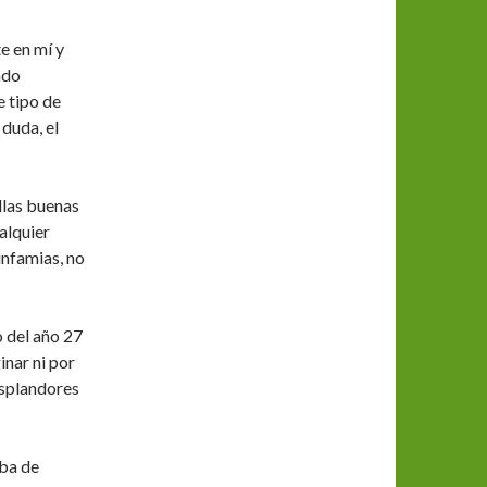
e en mí y
ndo
 tipo de
 duda, el
llas buenas
alquier
infamias, no
o del año 27
inar ni por
esplandores
aba de