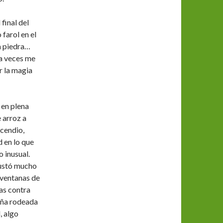
final del
farol en el
a piedra…
 a veces me
r la magia
 en plena
 arroz a
ncendio,
d en lo que
 inusual.
gustó mucho
 ventanas de
as contra
baña rodeada
, algo