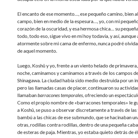
El encanto de ese momento…, ese pequeño camino, bien al 
campo, bien en medio de la espesura…, yo, con mi pequeño 
corazón de la oscuridad, y esa hermosa chica… su pequeñ
todo, todo eso, sigue vivo en mí hoy todavía, y así, aunque
atormente sobre mi cama de enfermo, nunca podré olvida
de aquel momento.
Luego, Koshû y yo, frente a un viento helado de primavera,
noche, caminamos y caminamos a través de los campos de
Shinagawa. La ciudad había sido medio destruida por un i
pero las llamadas casas de placer, continuaron su activida
llamaban
barracones temporales,
ofreciendo un espectáculo
Como el propio nombre de «barracones temporales» le 
a Koshû, se puso a observar discretamente a través de las
bambú a las chicas de ese submundo, que se hacinaban un
otras, rodillas contra rodillas, dentro de una pequeña ca
de esteras de paja. Mientras, yo estaba quieto detrás de él