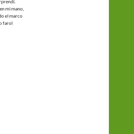
rprendí.
 en mi mano,
do el marco
 farol