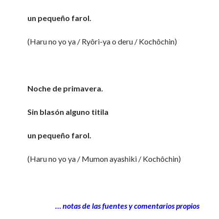
un pequeño farol.
(Haru no yo ya / Ryôri-ya o deru / Kochôchin)
Noche de primavera.
Sin blasón alguno titila
un pequeño farol.
(Haru no yo ya / Mumon ayashiki / Kochôchin)
… notas de las fuentes y comentarios propios