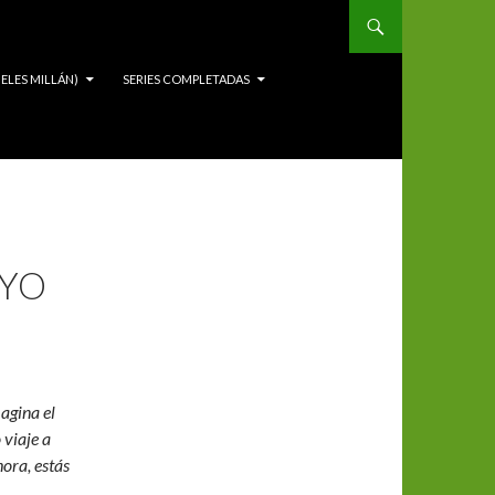
ELES MILLÁN)
SERIES COMPLETADAS
AYO
agina el
 viaje a
ora, estás