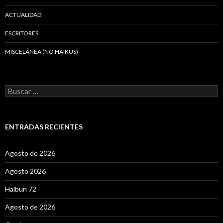
ACTUALIDAD
ESCRITORES
MISCELÁNEA (NO HAIKUS)
B
u
s
c
a
ENTRADAS RECIENTES
r
:
Agosto de 2026
Agosto 2026
Haibun 72
Agosto de 2026