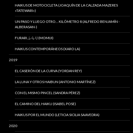
HAIKUS DE MOTOCICLETA (JOAQUÍN DE LA CALZADA MAZERES
«TATEWARI»)
UN PASO Y LUEGO OTRO… KILÓMETRO 8 (ALFREDO BENJAMÍN -
ALBERASAN-)
FURARI ふらり(MOMIJI)
HAIKUS CONTEMPORÁNEOS (XARO LA)
2019
EL CASERÓN DE LA CURVA (YORDAN REY)
LA LUNA Y OTROS HAIBUN (ANTONIO MARTÍNEZ)
CON EL MISMO PINCEL (SANDRA PÉREZ)
EL CAMINO DEL HAIKU (ISABEL POSE)
HAIKUS POR EL MUNDO (LETICIA SICILIA SAAVEDRA)
2020