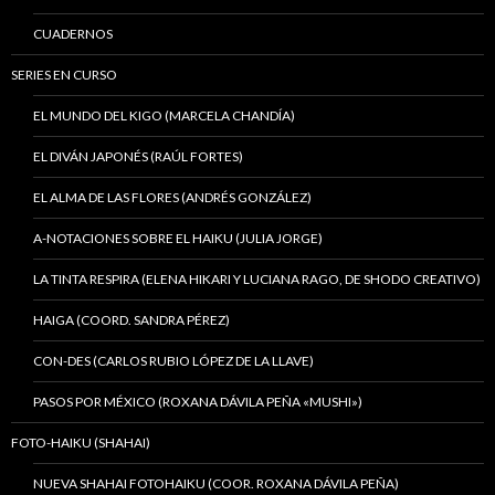
CUADERNOS
SERIES EN CURSO
EL MUNDO DEL KIGO (MARCELA CHANDÍA)
EL DIVÁN JAPONÉS (RAÚL FORTES)
EL ALMA DE LAS FLORES (ANDRÉS GONZÁLEZ)
A-NOTACIONES SOBRE EL HAIKU (JULIA JORGE)
LA TINTA RESPIRA (ELENA HIKARI Y LUCIANA RAGO, DE SHODO CREATIVO)
HAIGA (COORD. SANDRA PÉREZ)
CON-DES (CARLOS RUBIO LÓPEZ DE LA LLAVE)
PASOS POR MÉXICO (ROXANA DÁVILA PEÑA «MUSHI»)
FOTO-HAIKU (SHAHAI)
NUEVA SHAHAI FOTOHAIKU (COOR. ROXANA DÁVILA PEÑA)