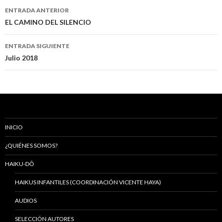
ENTRADA ANTERIOR
Navegación
EL CAMINO DEL SILENCIO
de
ENTRADA SIGUIENTE
entradas
Julio 2018
INICIO
¿QUIÉNES SOMOS?
HAIKU-DÔ
HAIKUS INFANTILES (COORDINACIÓN VICENTE HAYA)
AUDIOS
SELECCIÓN AUTORES