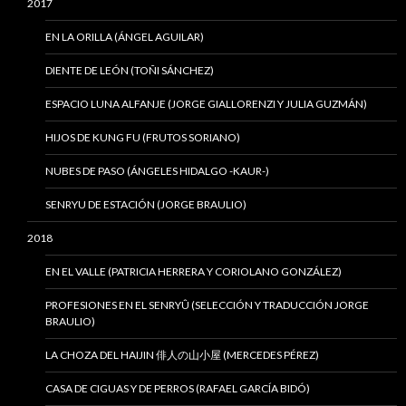
2017
EN LA ORILLA (ÁNGEL AGUILAR)
DIENTE DE LEÓN (TOÑI SÁNCHEZ)
ESPACIO LUNA ALFANJE (JORGE GIALLORENZI Y JULIA GUZMÁN)
HIJOS DE KUNG FU (FRUTOS SORIANO)
NUBES DE PASO (ÁNGELES HIDALGO -KAUR-)
SENRYU DE ESTACIÓN (JORGE BRAULIO)
2018
EN EL VALLE (PATRICIA HERRERA Y CORIOLANO GONZÁLEZ)
PROFESIONES EN EL SENRYÛ (SELECCIÓN Y TRADUCCIÓN JORGE
BRAULIO)
LA CHOZA DEL HAIJIN 俳人の山小屋 (MERCEDES PÉREZ)
CASA DE CIGUAS Y DE PERROS (RAFAEL GARCÍA BIDÓ)