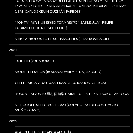
LOS SENTIDOS Y LA NADA: REFLEXIONES EN TORNO A LA ESTÉTICA
JAPONESA DESDE LA PERSPECTIVA DE LA NEGATIVIDAD Y EL CUERPO
(JEANCARLOS KEVIN GUZMÁN PAREDES)
MONTAÑAS Y NUBES (EDITOR Y RESPONSABLE: JUAN FELIPE
JARAMILLO -DIENTES DE LEÓN-)
SHIKI: A PROPÓSITO DE SUS IMÁGENES (ELÍAS ROVIRA GIL)
2024
IR SIN FIN (JULIA JORGE)
MOMIJI EN JAPÓN (ROXANA DÁVILA PEÑA, «MUSHI»)
CELEBRAR LA VIDA (JUAN FRANCISCO RAMOS JUSTICIA)
BUSON HAIKUSHÛ 蕪村俳句集 (JAIME LORENTE Y SETSUKO TAKEOKA)
SELECCIONES ERDH 2001-2023 (COLABORACIÓN CON NACHO
MUÑOZ CANO)
2025
ALAS DEL HAIKU (MARGA ALCALÁ)