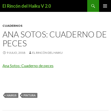
Buscar
El Rincón del Haiku V 2.0
SALTAR
MENÚ
AL
PRINCI
CONTENIDO
CUADERNOS
ANA SOTOS: CUADERNO DE
PECES
9 JULIO, 2018
EL RINCÓN DEL HAIKU
Ana Sotos: Cuaderno de peces
HAIKUS
PINTURA