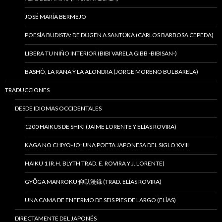
JOSÉ MARÍA BERMEJO
POESÍA BUDISTA: DE DŌGEN A SANTŌKA (CARLOS BARBOSA CEPEDA)
LIBERA TU NIÑO INTERIOR (BIBI VARELA GIBB -BIBISAN-)
BASHÔ, LA RANA Y LA ALONDRA (JORGE MORENO BULBARELA)
TRADUCCIONES
DESDE IDIOMAS OCCIDENTALES
1200 HAIKUS DE SHIKI (JAIME LORENTE Y ELÍAS ROVIRA)
KAGA NO CHIYO-JO: UNA POETA JAPONESA DEL SIGLO XVIII
HAIKU 1 (R.H. BLYTH TRAD. E. ROVIRA Y J. LORENTE)
GYŌGA MANROKU 仰臥漫録 (TRAD. ELÍAS ROVIRA)
UNA CAMA DE ENFERMO DE SEIS PIES DE LARGO (ELÍAS)
DIRECTAMENTE DEL JAPONÉS