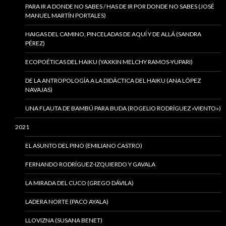
PARA IR A DONDE NO SABES / HAS DE IR POR DONDE NO SABES (JOSÉ
MANUEL MARTÍN PORTALES)
HAIGAS DEL CAMINO, PINCELADAS DE AQUÍ Y DE ALLÁ (SANDRA
PÉREZ)
ECOPOÉTICAS DEL HAIKU (YAXKIN MELCHY RAMOS-YUPARI)
DE LA ANTROPOLOGÍA A LA DIDÁCTICA DEL HAIKU (ANA LÓPEZ
NAVAJAS)
UNA FLAUTA DE BAMBÚ PARA BUDA (ROGELIO RODRÍGUEZ «VIENTO»)
2021
EL ASUNTO DEL PINO (EMILIANO CASTRO)
FERNANDO RODRÍGUEZ-IZQUIERDO Y GAVALA
LA MIRADA DEL CUCO (GREGO DÁVILA)
LADERA NORTE (PACO AYALA)
LLOVIZNA (SUSANA BENET)