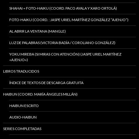
SHAHAI = FOTO-HAIKU (COORD. PACO AYALA Y XARO ORTOLÁ)
FOTO-HAIKU (COORD. : JASPE URIEL MARTÍNEZ GONZÁLEZ “AJENJO”)
AL ABRIR LA VENTANA (MANGLE)
LUZ DE PALABRAS (VICTORIA BADÍA / COROLIANO GONZÁLEZ)
YOKU MIREBA (SI MIRAS CON ATENCIÓN) (JASPE URIEL MARTÍNEZ
«AJENJO»)
LIBROS TRADUCIDOS
ÍNDICE DE TEXTOS DE DESCARGA GRATUITA
HAIBUN (COORD. MARÍA ÁNGELES MILLÁN)
HAIBUN ESCRITO
AUDIO-HAIBUN
SERIES COMPLETADAS