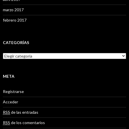
marzo 2017
febrero 2017
CATEGORÍAS
C
a
t
e
g
META
o
r
Registrarse
í
a
Acceder
s
RSS
de las entradas
RSS
de los comentarios