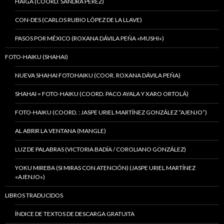
HAIGA (COORD. SANDRA PÉREZ)
CON-DES (CARLOS RUBIO LÓPEZ DE LA LLAVE)
PASOS POR MÉXICO (ROXANA DÁVILA PEÑA «MUSHI»)
FOTO-HAIKU (SHAHAI)
NUEVA SHAHAI FOTOHAIKU (COOR. ROXANA DÁVILA PEÑA)
SHAHAI = FOTO-HAIKU (COORD. PACO AYALA Y XARO ORTOLÁ)
FOTO-HAIKU (COORD. : JASPE URIEL MARTÍNEZ GONZÁLEZ “AJENJO”)
AL ABRIR LA VENTANA (MANGLE)
LUZ DE PALABRAS (VICTORIA BADÍA / COROLIANO GONZÁLEZ)
YOKU MIREBA (SI MIRAS CON ATENCIÓN) (JASPE URIEL MARTÍNEZ
«AJENJO»)
LIBROS TRADUCIDOS
ÍNDICE DE TEXTOS DE DESCARGA GRATUITA