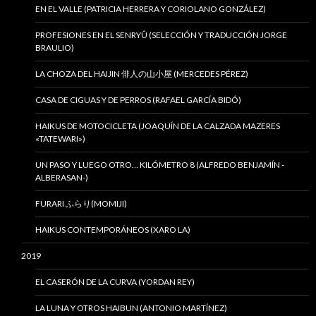
EN EL VALLE (PATRICIA HERRERA Y CORIOLANO GONZÁLEZ)
PROFESIONES EN EL SENRYÛ (SELECCIÓN Y TRADUCCIÓN JORGE
BRAULIO)
LA CHOZA DEL HAIJIN 俳人の山小屋 (MERCEDES PÉREZ)
CASA DE CIGUAS Y DE PERROS (RAFAEL GARCÍA BIDÓ)
HAIKUS DE MOTOCICLETA (JOAQUÍN DE LA CALZADA MAZERES
«TATEWARI»)
UN PASO Y LUEGO OTRO… KILÓMETRO 8 (ALFREDO BENJAMÍN -
ALBERASAN-)
FURARI ふらり(MOMIJI)
HAIKUS CONTEMPORÁNEOS (XARO LA)
2019
EL CASERÓN DE LA CURVA (YORDAN REY)
LA LUNA Y OTROS HAIBUN (ANTONIO MARTÍNEZ)