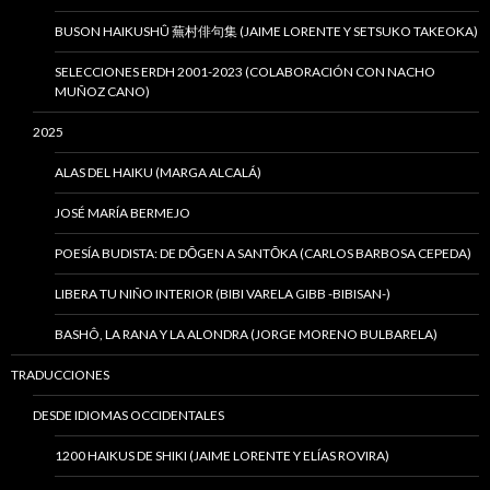
BUSON HAIKUSHÛ 蕪村俳句集 (JAIME LORENTE Y SETSUKO TAKEOKA)
SELECCIONES ERDH 2001-2023 (COLABORACIÓN CON NACHO
MUÑOZ CANO)
2025
ALAS DEL HAIKU (MARGA ALCALÁ)
JOSÉ MARÍA BERMEJO
POESÍA BUDISTA: DE DŌGEN A SANTŌKA (CARLOS BARBOSA CEPEDA)
LIBERA TU NIÑO INTERIOR (BIBI VARELA GIBB -BIBISAN-)
BASHÔ, LA RANA Y LA ALONDRA (JORGE MORENO BULBARELA)
TRADUCCIONES
DESDE IDIOMAS OCCIDENTALES
1200 HAIKUS DE SHIKI (JAIME LORENTE Y ELÍAS ROVIRA)