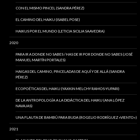
CON EL MISMO PINCEL (SANDRA PÉREZ)
EL CAMINO DEL HAIKU (ISABEL POSE)
HAIKUS POR EL MUNDO (LETICIA SICILIA SAAVEDRA)
2020
PARA IR A DONDE NO SABES / HAS DE IR POR DONDE NO SABES (JOSÉ
MANUEL MARTÍN PORTALES)
HAIGAS DEL CAMINO, PINCELADAS DE AQUÍ Y DE ALLÁ (SANDRA
PÉREZ)
ECOPOÉTICAS DEL HAIKU (YAXKIN MELCHY RAMOS-YUPARI)
DE LA ANTROPOLOGÍA A LA DIDÁCTICA DEL HAIKU (ANA LÓPEZ
NAVAJAS)
UNA FLAUTA DE BAMBÚ PARA BUDA (ROGELIO RODRÍGUEZ «VIENTO»)
2021