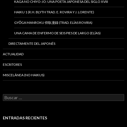
KAGA NO CHIYO-JO: UNA POETA JAPONESA DEL SIGLO XVIII
HAIKU 1 (R.H. BLYTH TRAD. E. ROVIRA Y J. LORENTE)
GYŌGA MANROKU 仰臥漫録 (TRAD. ELÍAS ROVIRA)
UNA CAMA DE ENFERMO DE SEIS PIES DE LARGO (ELÍAS)
DIRECTAMENTE DEL JAPONÉS
ACTUALIDAD
ESCRITORES
MISCELÁNEA (NO HAIKUS)
B
u
s
c
a
ENTRADAS RECIENTES
r