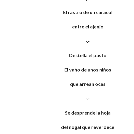
El rastro de un caracol
entre el ajenjo
-.-
Destella el pasto
El vaho de unos niños
que arrean ocas
-.-
Se desprende la hoja
del nogal que reverdece