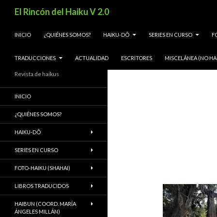
Buscar
El Rincón del Haiku V 2.0
SALTAR AL CONTENIDO
INICIO
¿QUIÉNES SOMOS?
HAIKU-DÔ
SERIES EN CURSO
F
TRADUCCIONES
ACTUALIDAD
ESCRITORES
MISCELÁNEA (NO HA
Revista de haikus
INICIO
¿QUIÉNES SOMOS?
HAIKU-DÔ
SERIES EN CURSO
FOTO-HAIKU (SHAHAI)
LIBROS TRADUCIDOS
HAIBUN (COORD. MARÍA
ÁNGELES MILLÁN)