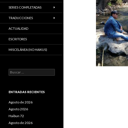
SERIES COMPLETADAS
TRADUCCIONES
ACTUALIDAD
ESCRITORES
MISCELÁNEA (NO HAIKUS)
B
u
s
c
a
ENTRADAS RECIENTES
r
:
Agosto de 2026
Agosto 2026
Haibun 72
Agosto de 2026