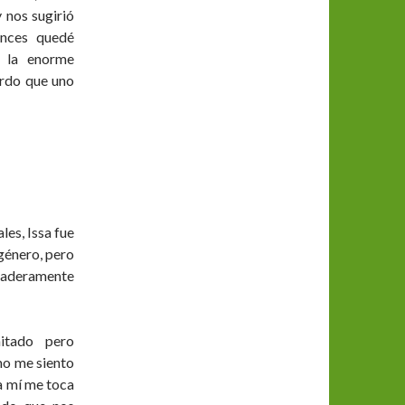
 nos sugirió
onces quedé
a la enorme
erdo que uno
les, Issa fue
 género, pero
rdaderamente
itado pero
mo me siento
a mí me toca