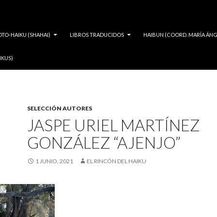
OTO-HAIKU (SHAHAI)
LIBROS TRADUCIDOS
HAIBUN (COORD. MARÍA ÁNG
IKUS)
SELECCIÓN AUTORES
JASPE URIEL MARTÍNEZ
GONZÁLEZ “AJENJO”
1 JUNIO, 2021
EL RINCÓN DEL HAIKU