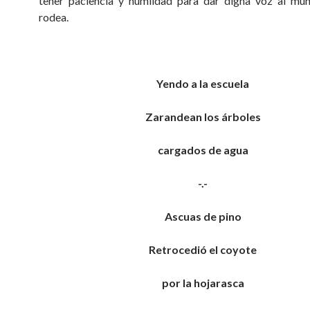
tener paciencia y humildad para dar digna voz al mu
rodea.
Yendo a la escuela
Zarandean los árboles
cargados de agua
-.-
Ascuas de pino
Retrocedió el coyote
por la hojarasca