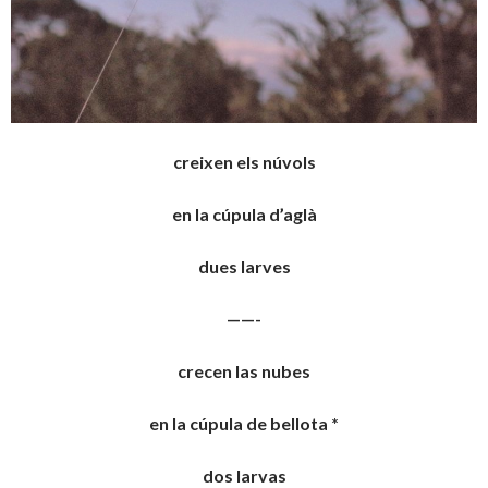
creixen els núvols
en la cúpula d’aglà
dues larves
——-
crecen las nubes
en la cúpula de bellota *
dos larvas