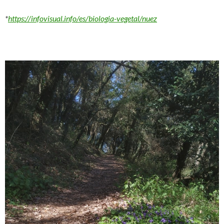
*
https://infovisual.info/es/biologia-vegetal/nuez