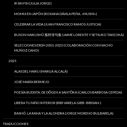
IR SIN FIN (JULIA JORGE)
MOMIJI EN JAPÓN (ROXANA DÁVILA PEÑA, «MUSHI»)
CELEBRAR LA VIDA (JUAN FRANCISCO RAMOS JUSTICIA)
BUSON HAIKUSHÛ 蕪村俳句集 (JAIME LORENTE Y SETSUKO TAKEOKA)
SELECCIONES ERDH 2001-2023 (COLABORACIÓN CON NACHO
MUÑOZ CANO)
2025
ALAS DEL HAIKU (MARGA ALCALÁ)
JOSÉ MARÍA BERMEJO
POESÍA BUDISTA: DE DŌGEN A SANTŌKA (CARLOS BARBOSA CEPEDA)
LIBERA TU NIÑO INTERIOR (BIBI VARELA GIBB -BIBISAN-)
BASHÔ, LA RANA Y LA ALONDRA (JORGE MORENO BULBARELA)
TRADUCCIONES