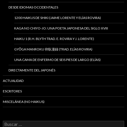
DESDE IDIOMAS OCCIDENTALES
1200 HAIKUS DE SHIKI (JAIME LORENTE Y ELÍAS ROVIRA)
KAGA NO CHIYO-JO: UNA POETA JAPONESA DEL SIGLO XVIII
HAIKU 1 (R.H. BLYTH TRAD. E. ROVIRA Y J. LORENTE)
GYŌGA MANROKU 仰臥漫録 (TRAD. ELÍAS ROVIRA)
UNA CAMA DE ENFERMO DE SEIS PIES DE LARGO (ELÍAS)
DIRECTAMENTE DEL JAPONÉS
ACTUALIDAD
ESCRITORES
MISCELÁNEA (NO HAIKUS)
B