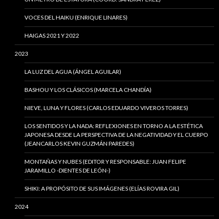
VOCES DEL HAIKU (ENRIQUE LINARES)
HAIGAS 2021 Y 2022
2023
LA LUZ DEL AGUA (ÁNGEL AGUILAR)
BASHOU Y LOS CLÁSICOS (MARCELA CHANDÍA)
NIEVE, LUNA Y FLORES (CARLOS EDUARDO VIVEROS TORRES)
LOS SENTIDOS Y LA NADA: REFLEXIONES EN TORNO A LA ESTÉTICA
JAPONESA DESDE LA PERSPECTIVA DE LA NEGATIVIDAD Y EL CUERPO
(JEANCARLOS KEVIN GUZMÁN PAREDES)
MONTAÑAS Y NUBES (EDITOR Y RESPONSABLE: JUAN FELIPE
JARAMILLO -DIENTES DE LEÓN-)
SHIKI: A PROPÓSITO DE SUS IMÁGENES (ELÍAS ROVIRA GIL)
2024