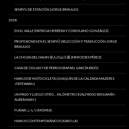
SENRYU DE ESTACIÓN (JORGE BRAULIO)
2018
EN EL VALLE (PATRICIA HERRERA Y CORIOLANO GONZÁLEZ)
PROFESIONES EN EL SENRYÛ (SELECCIÓN Y TRADUCCIÓN JORGE
BRAULIO)
LA CHOZA DEL HAIJIN 俳人の山小屋 (MERCEDES PÉREZ)
CASA DE CIGUAS Y DE PERROS (RAFAEL GARCÍA BIDÓ)
HAIKUS DE MOTOCICLETA (JOAQUÍN DE LA CALZADA MAZERES
«TATEWARI»)
UN PASO Y LUEGO OTRO… KILÓMETRO 8 (ALFREDO BENJAMÍN -
ALBERASAN-)
FURARI ふらり(MOMIJI)
HAIKUS CONTEMPORÁNEOS (XARO LA)