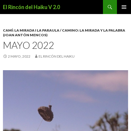
Buscar
El Rincón del Haiku V 2.0
SALTAR
MENÚ
AL
PRINCI
CONTENIDO
CAMÍ: LA MIRADA I LA PARAULA / CAMINO: LA MIRADA Y LA PALABRA
(JOAN ANTÓN MENCOS)
MAYO 2022
2 MAYO, 2022
EL RINCÓN DEL HAIKU