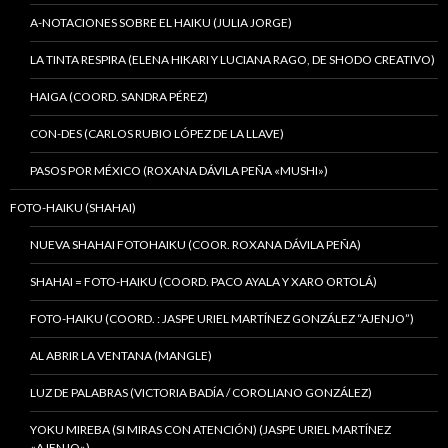
A-NOTACIONES SOBRE EL HAIKU (JULIA JORGE)
LA TINTA RESPIRA (ELENA HIKARI Y LUCIANA RAGO, DE SHODO CREATIVO)
HAIGA (COORD. SANDRA PÉREZ)
CON-DES (CARLOS RUBIO LÓPEZ DE LA LLAVE)
PASOS POR MÉXICO (ROXANA DÁVILA PEÑA «MUSHI»)
FOTO-HAIKU (SHAHAI)
NUEVA SHAHAI FOTOHAIKU (COOR. ROXANA DÁVILA PEÑA)
SHAHAI = FOTO-HAIKU (COORD. PACO AYALA Y XARO ORTOLÁ)
FOTO-HAIKU (COORD. : JASPE URIEL MARTÍNEZ GONZÁLEZ “AJENJO”)
AL ABRIR LA VENTANA (MANGLE)
LUZ DE PALABRAS (VICTORIA BADÍA / COROLIANO GONZÁLEZ)
YOKU MIREBA (SI MIRAS CON ATENCIÓN) (JASPE URIEL MARTÍNEZ
«AJENJO»)