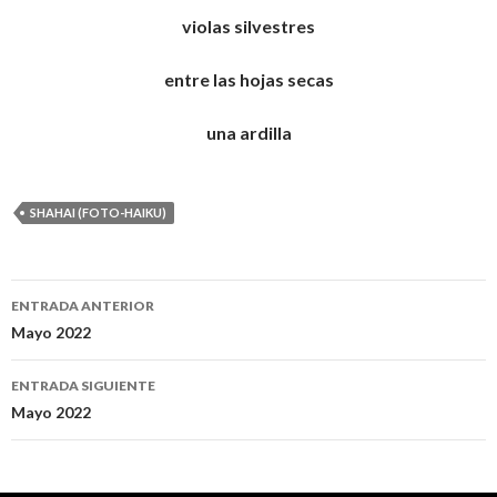
violas silvestres
entre las hojas secas
una ardilla
SHAHAI (FOTO-HAIKU)
ENTRADA ANTERIOR
Navegación
Mayo 2022
de
ENTRADA SIGUIENTE
entradas
Mayo 2022