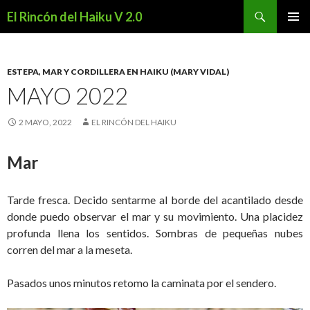
Buscar
El Rincón del Haiku V 2.0
SALTAR
MENÚ
AL
PRINCI
CONTENIDO
ESTEPA, MAR Y CORDILLERA EN HAIKU (MARY VIDAL)
MAYO 2022
2 MAYO, 2022
EL RINCÓN DEL HAIKU
Mar
Tarde fresca. Decido sentarme al borde del acantilado desde
donde puedo observar el mar y su movimiento. Una placidez
profunda llena los sentidos. Sombras de pequeñas nubes
corren del mar a la meseta.
Pasados unos minutos retomo la caminata por el sendero.