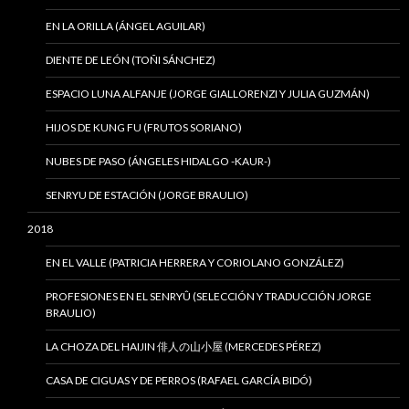
EN LA ORILLA (ÁNGEL AGUILAR)
DIENTE DE LEÓN (TOÑI SÁNCHEZ)
ESPACIO LUNA ALFANJE (JORGE GIALLORENZI Y JULIA GUZMÁN)
HIJOS DE KUNG FU (FRUTOS SORIANO)
NUBES DE PASO (ÁNGELES HIDALGO -KAUR-)
SENRYU DE ESTACIÓN (JORGE BRAULIO)
2018
EN EL VALLE (PATRICIA HERRERA Y CORIOLANO GONZÁLEZ)
PROFESIONES EN EL SENRYÛ (SELECCIÓN Y TRADUCCIÓN JORGE
BRAULIO)
LA CHOZA DEL HAIJIN 俳人の山小屋 (MERCEDES PÉREZ)
CASA DE CIGUAS Y DE PERROS (RAFAEL GARCÍA BIDÓ)