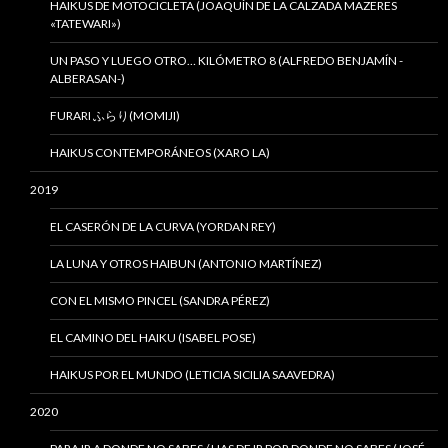
HAIKUS DE MOTOCICLETA (JOAQUÍN DE LA CALZADA MAZERES
«TATEWARI»)
UN PASO Y LUEGO OTRO… KILÓMETRO 8 (ALFREDO BENJAMÍN -
ALBERASAN-)
FURARI ふらり(MOMIJI)
HAIKUS CONTEMPORÁNEOS (XARO LA)
2019
EL CASERÓN DE LA CURVA (YORDAN REY)
LA LUNA Y OTROS HAIBUN (ANTONIO MARTÍNEZ)
CON EL MISMO PINCEL (SANDRA PÉREZ)
EL CAMINO DEL HAIKU (ISABEL POSE)
HAIKUS POR EL MUNDO (LETICIA SICILIA SAAVEDRA)
2020