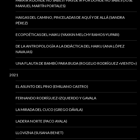
PARA IR A DONDE NO SABES / HAS DE IR POR DONDE NO SABES (JOSÉ
MANUEL MARTÍN PORTALES)
HAIGAS DEL CAMINO, PINCELADAS DE AQUÍ Y DE ALLÁ (SANDRA
PÉREZ)
ECOPOÉTICAS DEL HAIKU (YAXKIN MELCHY RAMOS-YUPARI)
DE LA ANTROPOLOGÍA A LA DIDÁCTICA DEL HAIKU (ANA LÓPEZ
NAVAJAS)
UNA FLAUTA DE BAMBÚ PARA BUDA (ROGELIO RODRÍGUEZ «VIENTO»)
2021
EL ASUNTO DEL PINO (EMILIANO CASTRO)
FERNANDO RODRÍGUEZ-IZQUIERDO Y GAVALA
LA MIRADA DEL CUCO (GREGO DÁVILA)
LADERA NORTE (PACO AYALA)
LLOVIZNA (SUSANA BENET)