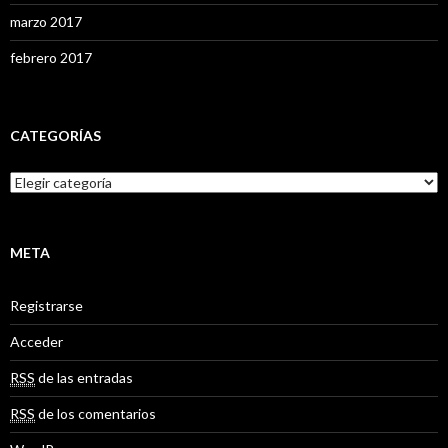
marzo 2017
febrero 2017
CATEGORÍAS
C
a
t
e
g
META
o
r
Registrarse
í
a
Acceder
s
RSS
de las entradas
RSS
de los comentarios