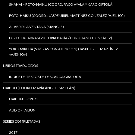
SHAHAI = FOTO-HAIKU (COORD. PACO AYALA Y XARO ORTOLÁ)
FOTO-HAIKU (COORD. : JASPE URIEL MARTÍNEZ GONZÁLEZ “AJENJO”)
AL ABRIR LA VENTANA (MANGLE)
LUZ DE PALABRAS (VICTORIA BADÍA / COROLIANO GONZÁLEZ)
YOKU MIREBA (SI MIRAS CON ATENCIÓN) (JASPE URIEL MARTÍNEZ
«AJENJO»)
LIBROS TRADUCIDOS
ÍNDICE DE TEXTOS DE DESCARGA GRATUITA
HAIBUN (COORD. MARÍA ÁNGELES MILLÁN)
HAIBUN ESCRITO
AUDIO-HAIBUN
SERIES COMPLETADAS
2017