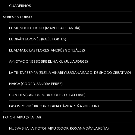
CUADERNOS
SERIES EN CURSO
EL MUNDO DEL KIGO (MARCELA CHANDÍA)
EL DIVÁN JAPONÉS (RAÚL FORTES)
EL ALMA DE LAS FLORES (ANDRÉS GONZÁLEZ)
A-NOTACIONES SOBRE EL HAIKU (JULIA JORGE)
LA TINTA RESPIRA (ELENA HIKARI Y LUCIANA RAGO, DE SHODO CREATIVO)
HAIGA (COORD. SANDRA PÉREZ)
CON-DES (CARLOS RUBIO LÓPEZ DE LA LLAVE)
PASOS POR MÉXICO (ROXANA DÁVILA PEÑA «MUSHI»)
FOTO-HAIKU (SHAHAI)
NUEVA SHAHAI FOTOHAIKU (COOR. ROXANA DÁVILA PEÑA)