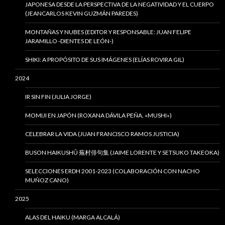
JAPONESA DESDE LA PERSPECTIVA DE LA NEGATIVIDAD Y EL CUERPO
(JEANCARLOS KEVIN GUZMÁN PAREDES)
MONTAÑAS Y NUBES (EDITOR Y RESPONSABLE: JUAN FELIPE
JARAMILLO -DIENTES DE LEÓN-)
SHIKI: A PROPÓSITO DE SUS IMÁGENES (ELÍAS ROVIRA GIL)
2024
IR SIN FIN (JULIA JORGE)
MOMIJI EN JAPÓN (ROXANA DÁVILA PEÑA, «MUSHI»)
CELEBRAR LA VIDA (JUAN FRANCISCO RAMOS JUSTICIA)
BUSON HAIKUSHÛ 蕪村俳句集 (JAIME LORENTE Y SETSUKO TAKEOKA)
SELECCIONES ERDH 2001-2023 (COLABORACIÓN CON NACHO
MUÑOZ CANO)
2025
ALAS DEL HAIKU (MARGA ALCALÁ)