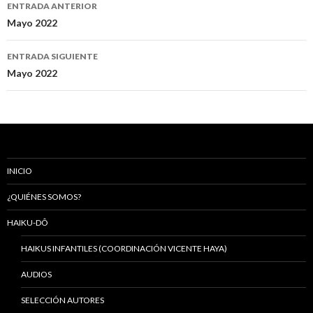
ENTRADA ANTERIOR
Navegación
Mayo 2022
de
ENTRADA SIGUIENTE
entradas
Mayo 2022
INICIO
¿QUIÉNES SOMOS?
HAIKU-DÔ
HAIKUS INFANTILES (COORDINACIÓN VICENTE HAYA)
AUDIOS
SELECCIÓN AUTORES