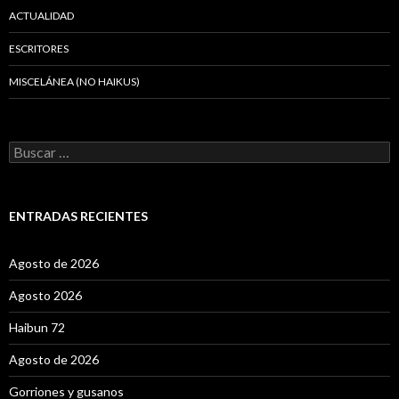
ACTUALIDAD
ESCRITORES
MISCELÁNEA (NO HAIKUS)
B
u
s
c
a
ENTRADAS RECIENTES
r
:
Agosto de 2026
Agosto 2026
Haibun 72
Agosto de 2026
Gorriones y gusanos