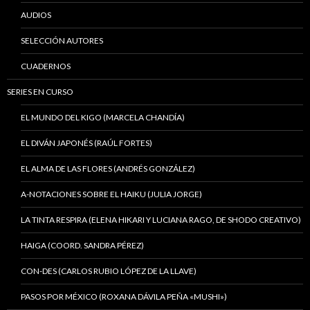
AUDIOS
SELECCIÓN AUTORES
CUADERNOS
SERIES EN CURSO
EL MUNDO DEL KIGO (MARCELA CHANDÍA)
EL DIVÁN JAPONÉS (RAÚL FORTES)
EL ALMA DE LAS FLORES (ANDRÉS GONZÁLEZ)
A-NOTACIONES SOBRE EL HAIKU (JULIA JORGE)
LA TINTA RESPIRA (ELENA HIKARI Y LUCIANA RAGO, DE SHODO CREATIVO)
HAIGA (COORD. SANDRA PÉREZ)
CON-DES (CARLOS RUBIO LÓPEZ DE LA LLAVE)
PASOS POR MÉXICO (ROXANA DÁVILA PEÑA «MUSHI»)