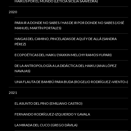
HAIKUS POR EL MUNDO (LETICIA SICILIA SAAVEDRA)
2020
PARA IR A DONDE NO SABES / HAS DE IR POR DONDE NO SABES (JOSÉ
MANUEL MARTÍN PORTALES)
HAIGAS DEL CAMINO, PINCELADAS DE AQUÍ Y DE ALLÁ (SANDRA
PÉREZ)
ECOPOÉTICAS DEL HAIKU (YAXKIN MELCHY RAMOS-YUPARI)
DE LA ANTROPOLOGÍA A LA DIDÁCTICA DEL HAIKU (ANA LÓPEZ
NAVAJAS)
UNA FLAUTA DE BAMBÚ PARA BUDA (ROGELIO RODRÍGUEZ «VIENTO»)
2021
EL ASUNTO DEL PINO (EMILIANO CASTRO)
FERNANDO RODRÍGUEZ-IZQUIERDO Y GAVALA
LA MIRADA DEL CUCO (GREGO DÁVILA)