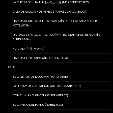
LA CHOZA DEL HAIJIN 俳人の山小屋 (MERCEDES PÉREZ)
CASA DE CIGUAS Y DE PERROS (RAFAEL GARCÍA BIDÓ)
HAIKUS DE MOTOCICLETA (JOAQUÍN DE LA CALZADA MAZERES
«TATEWARI»)
UN PASO Y LUEGO OTRO… KILÓMETRO 8 (ALFREDO BENJAMÍN -
ALBERASAN-)
FURARI ふらり(MOMIJI)
HAIKUS CONTEMPORÁNEOS (XARO LA)
2019
EL CASERÓN DE LA CURVA (YORDAN REY)
LA LUNA Y OTROS HAIBUN (ANTONIO MARTÍNEZ)
CON EL MISMO PINCEL (SANDRA PÉREZ)
EL CAMINO DEL HAIKU (ISABEL POSE)