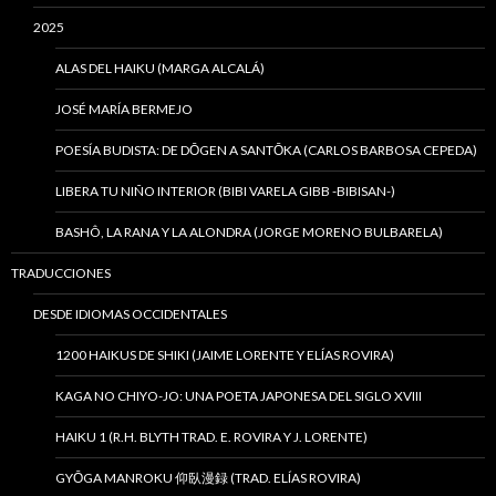
2025
ALAS DEL HAIKU (MARGA ALCALÁ)
JOSÉ MARÍA BERMEJO
POESÍA BUDISTA: DE DŌGEN A SANTŌKA (CARLOS BARBOSA CEPEDA)
LIBERA TU NIÑO INTERIOR (BIBI VARELA GIBB -BIBISAN-)
BASHÔ, LA RANA Y LA ALONDRA (JORGE MORENO BULBARELA)
TRADUCCIONES
DESDE IDIOMAS OCCIDENTALES
1200 HAIKUS DE SHIKI (JAIME LORENTE Y ELÍAS ROVIRA)
KAGA NO CHIYO-JO: UNA POETA JAPONESA DEL SIGLO XVIII
HAIKU 1 (R.H. BLYTH TRAD. E. ROVIRA Y J. LORENTE)
GYŌGA MANROKU 仰臥漫録 (TRAD. ELÍAS ROVIRA)