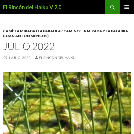
Buscar
El Rincón del Haiku V 2.0
SALTAR
MENÚ
AL
PRINCI
CONTENIDO
CAMÍ: LA MIRADA I LA PARAULA / CAMINO: LA MIRADA Y LA PALABRA
(JOAN ANTÓN MENCOS)
JULIO 2022
1 JULIO, 2022
EL RINCÓN DEL HAIKU