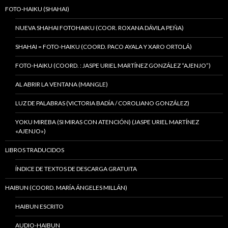
FOTO-HAIKU (SHAHAI)
NUEVA SHAHAI FOTOHAIKU (COOR. ROXANA DÁVILA PEÑA)
SHAHAI = FOTO-HAIKU (COORD. PACO AYALA Y XARO ORTOLÁ)
FOTO-HAIKU (COORD. : JASPE URIEL MARTÍNEZ GONZÁLEZ “AJENJO”)
AL ABRIR LA VENTANA (MANGLE)
LUZ DE PALABRAS (VICTORIA BADÍA / COROLIANO GONZÁLEZ)
YOKU MIREBA (SI MIRAS CON ATENCIÓN) (JASPE URIEL MARTÍNEZ
«AJENJO»)
LIBROS TRADUCIDOS
ÍNDICE DE TEXTOS DE DESCARGA GRATUITA
HAIBUN (COORD. MARÍA ÁNGELES MILLÁN)
HAIBUN ESCRITO
AUDIO-HAIBUN