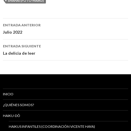
SHAHAI (FOTO-HAIKU)
ENTRADA ANTERIOR
Navegación
Julio 2022
de
ENTRADA SIGUIENTE
entradas
La delicia de leer
INICIO
¿QUIÉNES SOMOS?
HAIKU-DÔ
HAIKUS INFANTILES (COORDINACIÓN VICENTE HAYA)