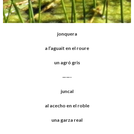
jonquera
a l’aguait en el roure
un agró gris
——-
juncal
al acecho en el roble
una garza real