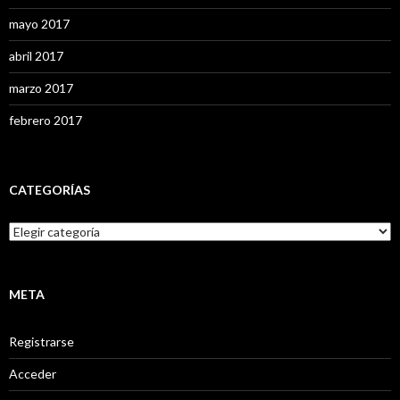
mayo 2017
abril 2017
marzo 2017
febrero 2017
CATEGORÍAS
C
a
t
e
g
META
o
r
Registrarse
í
a
Acceder
s