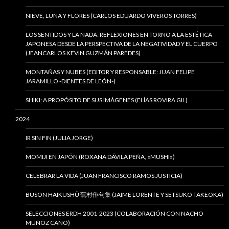
NIEVE, LUNA Y FLORES (CARLOS EDUARDO VIVEROS TORRES)
LOS SENTIDOS Y LA NADA: REFLEXIONES EN TORNO A LA ESTÉTICA
JAPONESA DESDE LA PERSPECTIVA DE LA NEGATIVIDAD Y EL CUERPO
(JEANCARLOS KEVIN GUZMÁN PAREDES)
MONTAÑAS Y NUBES (EDITOR Y RESPONSABLE: JUAN FELIPE
JARAMILLO -DIENTES DE LEÓN-)
SHIKI: A PROPÓSITO DE SUS IMÁGENES (ELÍAS ROVIRA GIL)
2024
IR SIN FIN (JULIA JORGE)
MOMIJI EN JAPÓN (ROXANA DÁVILA PEÑA, «MUSHI»)
CELEBRAR LA VIDA (JUAN FRANCISCO RAMOS JUSTICIA)
BUSON HAIKUSHÛ 蕪村俳句集 (JAIME LORENTE Y SETSUKO TAKEOKA)
SELECCIONES ERDH 2001-2023 (COLABORACIÓN CON NACHO
MUÑOZ CANO)