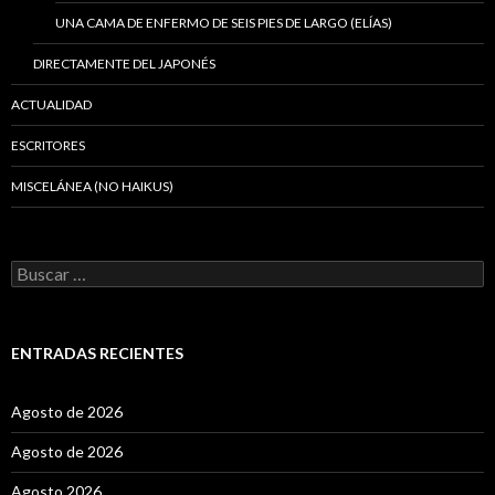
UNA CAMA DE ENFERMO DE SEIS PIES DE LARGO (ELÍAS)
DIRECTAMENTE DEL JAPONÉS
ACTUALIDAD
ESCRITORES
MISCELÁNEA (NO HAIKUS)
B
u
s
c
a
ENTRADAS RECIENTES
r
:
Agosto de 2026
Agosto de 2026
Agosto 2026