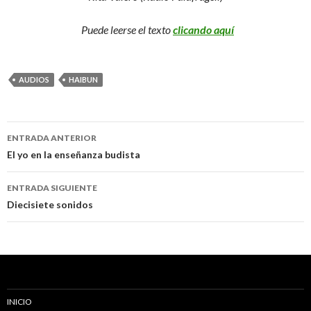
Puede leerse el texto
clicando aquí
AUDIOS
HAIBUN
ENTRADA ANTERIOR
Navegación
El yo en la enseñanza budista
de
ENTRADA SIGUIENTE
entradas
Diecisiete sonidos
INICIO