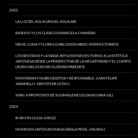
2023
LA LUZ DEL AGUA (ÁNGEL AGUILAR)
BASHOU Y LOS CLÁSICOS (MARCELA CHANDÍA)
NIEVE, LUNA Y FLORES (CARLOS EDUARDO VIVEROS TORRES)
LOS SENTIDOS Y LA NADA: REFLEXIONES EN TORNO A LA ESTÉTICA
JAPONESA DESDE LA PERSPECTIVA DE LA NEGATIVIDAD Y EL CUERPO
(JEANCARLOS KEVIN GUZMÁN PAREDES)
MONTAÑAS Y NUBES (EDITOR Y RESPONSABLE: JUAN FELIPE
JARAMILLO -DIENTES DE LEÓN-)
SHIKI: A PROPÓSITO DE SUS IMÁGENES (ELÍAS ROVIRA GIL)
2024
IR SIN FIN (JULIA JORGE)
MOMIJI EN JAPÓN (ROXANA DÁVILA PEÑA, «MUSHI»)