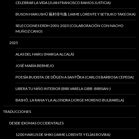
CELEBRAR LA VIDA (JUAN FRANCISCO RAMOS JUSTICIA)
BUSON HAIKUSHÛ 蕪村俳句集 (JAIME LORENTE Y SETSUKO TAKEOKA)
SELECCIONES ERDH 2001-2023 (COLABORACIÓN CON NACHO
MUÑOZ CANO)
2025
ALAS DEL HAIKU (MARGA ALCALÁ)
JOSÉ MARÍA BERMEJO
POESÍA BUDISTA: DE DŌGEN A SANTŌKA (CARLOS BARBOSA CEPEDA)
LIBERA TU NIÑO INTERIOR (BIBI VARELA GIBB -BIBISAN-)
BASHÔ, LA RANA Y LA ALONDRA (JORGE MORENO BULBARELA)
TRADUCCIONES
DESDE IDIOMAS OCCIDENTALES
1200 HAIKUS DE SHIKI (JAIME LORENTE Y ELÍAS ROVIRA)