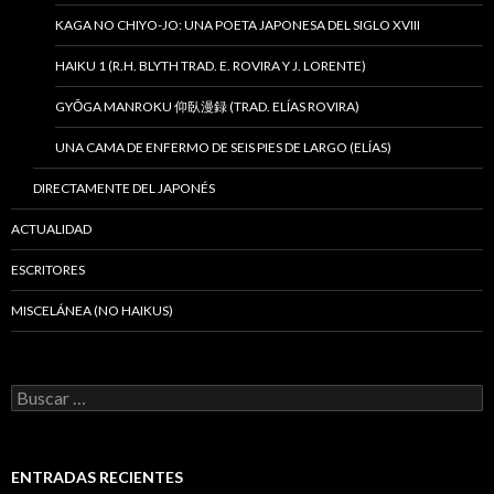
KAGA NO CHIYO-JO: UNA POETA JAPONESA DEL SIGLO XVIII
HAIKU 1 (R.H. BLYTH TRAD. E. ROVIRA Y J. LORENTE)
GYŌGA MANROKU 仰臥漫録 (TRAD. ELÍAS ROVIRA)
UNA CAMA DE ENFERMO DE SEIS PIES DE LARGO (ELÍAS)
DIRECTAMENTE DEL JAPONÉS
ACTUALIDAD
ESCRITORES
MISCELÁNEA (NO HAIKUS)
B
u
s
c
a
ENTRADAS RECIENTES
r