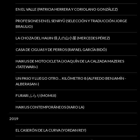
EN EL VALLE (PATRICIA HERRERA Y CORIOLANO GONZÁLEZ)
PROFESIONES EN EL SENRYÛ (SELECCIÓN Y TRADUCCIÓN JORGE
BRAULIO)
LA CHOZA DEL HAIJIN 俳人の山小屋 (MERCEDES PÉREZ)
CASA DE CIGUAS Y DE PERROS (RAFAEL GARCÍA BIDÓ)
HAIKUS DE MOTOCICLETA (JOAQUÍN DE LA CALZADA MAZERES
«TATEWARI»)
UN PASO Y LUEGO OTRO… KILÓMETRO 8 (ALFREDO BENJAMÍN -
ALBERASAN-)
FURARI ふらり(MOMIJI)
HAIKUS CONTEMPORÁNEOS (XARO LA)
2019
EL CASERÓN DE LA CURVA (YORDAN REY)