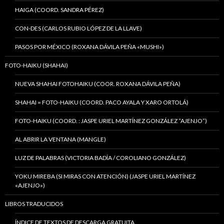
HAIGA (COORD. SANDRA PÉREZ)
CON-DES (CARLOS RUBIO LÓPEZ DE LA LLAVE)
PASOS POR MÉXICO (ROXANA DÁVILA PEÑA «MUSHI»)
FOTO-HAIKU (SHAHAI)
NUEVA SHAHAI FOTOHAIKU (COOR. ROXANA DÁVILA PEÑA)
SHAHAI = FOTO-HAIKU (COORD. PACO AYALA Y XARO ORTOLÁ)
FOTO-HAIKU (COORD. : JASPE URIEL MARTÍNEZ GONZÁLEZ “AJENJO”)
AL ABRIR LA VENTANA (MANGLE)
LUZ DE PALABRAS (VICTORIA BADÍA / COROLIANO GONZÁLEZ)
YOKU MIREBA (SI MIRAS CON ATENCIÓN) (JASPE URIEL MARTÍNEZ
«AJENJO»)
LIBROS TRADUCIDOS
ÍNDICE DE TEXTOS DE DESCARGA GRATUITA