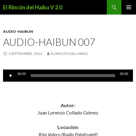
Buscar
El Rincón del Haiku V 2.0
SALTAR
MENÚ
AL
PRINCI
CONTENIDO
AUDIO-HAIBUN
AUDIO-HAIBUN 007
1 SEPTIEMBRE, 2023
EL RINCÓN DEL HAIKU
Reproductor
00:00
00:00
de
audio
Autor:
Juan Lorenzo Collado Gómez
Locución:
Rita Valero (Radio Palafrugell)