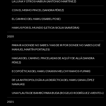
LA LUNA Y OTROS HAIBUN (ANTONIO MARTÍNEZ)
CON EL MISMO PINCEL (SANDRA PÉREZ)
EL CAMINO DEL HAIKU (ISABEL POSE)
HAIKUS POR EL MUNDO (LETICIA SICILIA SAAVEDRA)
2020
PARA IR A DONDE NO SABES / HAS DE IR POR DONDE NO SABES (JOSÉ
MANUEL MARTÍN PORTALES)
HAIGAS DEL CAMINO, PINCELADAS DE AQUÍ Y DE ALLÁ (SANDRA
PÉREZ)
ECOPOÉTICAS DEL HAIKU (YAXKIN MELCHY RAMOS-YUPARI)
DE LA ANTROPOLOGÍA A LA DIDÁCTICA DEL HAIKU (ANA LÓPEZ
NAVAJAS)
UNA FLAUTA DE BAMBÚ PARA BUDA (ROGELIO RODRÍGUEZ «VIENTO»)
2021