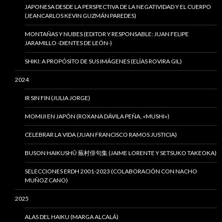
JAPONESA DESDE LA PERSPECTIVA DE LA NEGATIVIDAD Y EL CUERPO
(JEANCARLOS KEVIN GUZMÁN PAREDES)
MONTAÑAS Y NUBES (EDITOR Y RESPONSABLE: JUAN FELIPE
JARAMILLO -DIENTES DE LEÓN-)
SHIKI: A PROPÓSITO DE SUS IMÁGENES (ELÍAS ROVIRA GIL)
2024
IR SIN FIN (JULIA JORGE)
MOMIJI EN JAPÓN (ROXANA DÁVILA PEÑA, «MUSHI»)
CELEBRAR LA VIDA (JUAN FRANCISCO RAMOS JUSTICIA)
BUSON HAIKUSHÛ 蕪村俳句集 (JAIME LORENTE Y SETSUKO TAKEOKA)
SELECCIONES ERDH 2001-2023 (COLABORACIÓN CON NACHO
MUÑOZ CANO)
2025
ALAS DEL HAIKU (MARGA ALCALÁ)