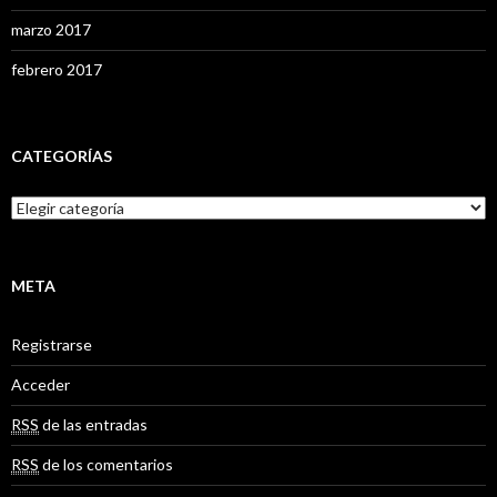
marzo 2017
febrero 2017
CATEGORÍAS
C
a
t
e
g
META
o
r
Registrarse
í
a
Acceder
s
RSS
de las entradas
RSS
de los comentarios