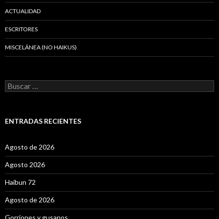
ACTUALIDAD
ESCRITORES
MISCELÁNEA (NO HAIKUS)
B
u
s
c
a
ENTRADAS RECIENTES
r
:
Agosto de 2026
Agosto 2026
Haibun 72
Agosto de 2026
Gorriones y gusanos