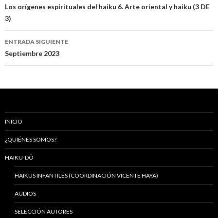
Navegación
Los orígenes espirituales del haiku 6. Arte oriental y haiku (3 DE
3)
de
entradas
ENTRADA SIGUIENTE
Septiembre 2023
INICIO
¿QUIÉNES SOMOS?
HAIKU-DÔ
HAIKUS INFANTILES (COORDINACIÓN VICENTE HAYA)
AUDIOS
SELECCIÓN AUTORES