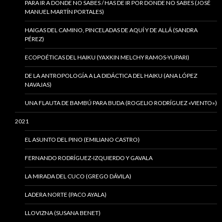
PARA IR A DONDE NO SABES / HAS DE IR POR DONDE NO SABES (JOSÉ
MANUEL MARTÍN PORTALES)
HAIGAS DEL CAMINO, PINCELADAS DE AQUÍ Y DE ALLÁ (SANDRA
PÉREZ)
ECOPOÉTICAS DEL HAIKU (YAXKIN MELCHY RAMOS-YUPARI)
DE LA ANTROPOLOGÍA A LA DIDÁCTICA DEL HAIKU (ANA LÓPEZ
NAVAJAS)
UNA FLAUTA DE BAMBÚ PARA BUDA (ROGELIO RODRÍGUEZ «VIENTO»)
2021
EL ASUNTO DEL PINO (EMILIANO CASTRO)
FERNANDO RODRÍGUEZ-IZQUIERDO Y GAVALA
LA MIRADA DEL CUCO (GREGO DÁVILA)
LADERA NORTE (PACO AYALA)
LLOVIZNA (SUSANA BENET)