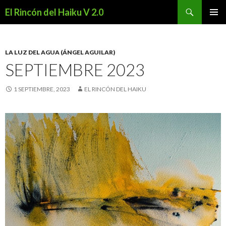
Buscar
El Rincón del Haiku V 2.0
SALTAR
MENÚ
AL
PRINCI
CONTENIDO
LA LUZ DEL AGUA (ÁNGEL AGUILAR)
SEPTIEMBRE 2023
1 SEPTIEMBRE, 2023
EL RINCÓN DEL HAIKU