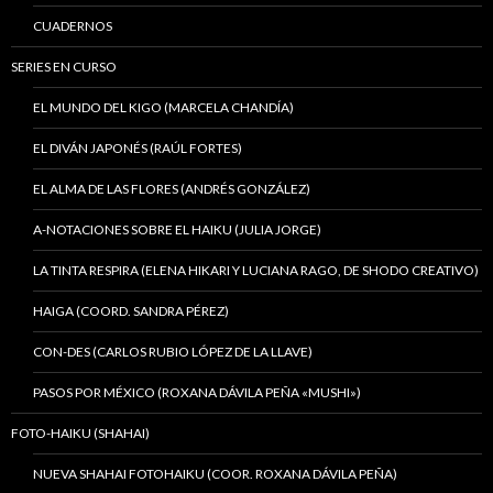
CUADERNOS
SERIES EN CURSO
EL MUNDO DEL KIGO (MARCELA CHANDÍA)
EL DIVÁN JAPONÉS (RAÚL FORTES)
EL ALMA DE LAS FLORES (ANDRÉS GONZÁLEZ)
A-NOTACIONES SOBRE EL HAIKU (JULIA JORGE)
LA TINTA RESPIRA (ELENA HIKARI Y LUCIANA RAGO, DE SHODO CREATIVO)
HAIGA (COORD. SANDRA PÉREZ)
CON-DES (CARLOS RUBIO LÓPEZ DE LA LLAVE)
PASOS POR MÉXICO (ROXANA DÁVILA PEÑA «MUSHI»)
FOTO-HAIKU (SHAHAI)
NUEVA SHAHAI FOTOHAIKU (COOR. ROXANA DÁVILA PEÑA)