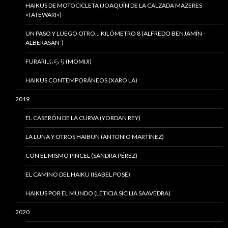
HAIKUS DE MOTOCICLETA (JOAQUÍN DE LA CALZADA MAZERES
«TATEWARI»)
UN PASO Y LUEGO OTRO… KILÓMETRO 8 (ALFREDO BENJAMÍN -
ALBERASAN-)
FURARI ふらり(MOMIJI)
HAIKUS CONTEMPORÁNEOS (XARO LA)
2019
EL CASERÓN DE LA CURVA (YORDAN REY)
LA LUNA Y OTROS HAIBUN (ANTONIO MARTÍNEZ)
CON EL MISMO PINCEL (SANDRA PÉREZ)
EL CAMINO DEL HAIKU (ISABEL POSE)
HAIKUS POR EL MUNDO (LETICIA SICILIA SAAVEDRA)
2020