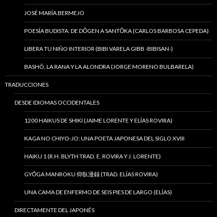
JOSÉ MARÍA BERMEJO
POESÍA BUDISTA: DE DŌGEN A SANTŌKA (CARLOS BARBOSA CEPEDA)
LIBERA TU NIÑO INTERIOR (BIBI VARELA GIBB -BIBISAN-)
BASHÔ, LA RANA Y LA ALONDRA (JORGE MORENO BULBARELA)
TRADUCCIONES
DESDE IDIOMAS OCCIDENTALES
1200 HAIKUS DE SHIKI (JAIME LORENTE Y ELÍAS ROVIRA)
KAGA NO CHIYO-JO: UNA POETA JAPONESA DEL SIGLO XVIII
HAIKU 1 (R.H. BLYTH TRAD. E. ROVIRA Y J. LORENTE)
GYŌGA MANROKU 仰臥漫録 (TRAD. ELÍAS ROVIRA)
UNA CAMA DE ENFERMO DE SEIS PIES DE LARGO (ELÍAS)
DIRECTAMENTE DEL JAPONÉS