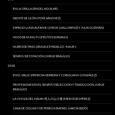
EN LA ORILLA (ÁNGEL AGUILAR)
DIENTE DE LEÓN (TOÑI SÁNCHEZ)
ESPACIO LUNA ALFANJE (JORGE GIALLORENZI Y JULIA GUZMÁN)
HIJOS DE KUNG FU (FRUTOS SORIANO)
NUBES DE PASO (ÁNGELES HIDALGO -KAUR-)
SENRYU DE ESTACIÓN (JORGE BRAULIO)
2018
EN EL VALLE (PATRICIA HERRERA Y CORIOLANO GONZÁLEZ)
PROFESIONES EN EL SENRYÛ (SELECCIÓN Y TRADUCCIÓN JORGE
BRAULIO)
LA CHOZA DEL HAIJIN 俳人の山小屋 (MERCEDES PÉREZ)
CASA DE CIGUAS Y DE PERROS (RAFAEL GARCÍA BIDÓ)