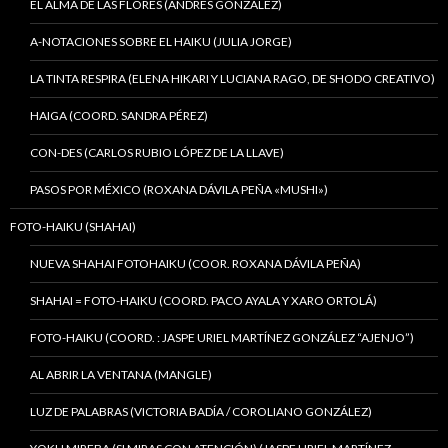
EL ALMA DE LAS FLORES (ANDRÉS GONZÁLEZ)
A-NOTACIONES SOBRE EL HAIKU (JULIA JORGE)
LA TINTA RESPIRA (ELENA HIKARI Y LUCIANA RAGO, DE SHODO CREATIVO)
HAIGA (COORD. SANDRA PÉREZ)
CON-DES (CARLOS RUBIO LÓPEZ DE LA LLAVE)
PASOS POR MÉXICO (ROXANA DÁVILA PEÑA «MUSHI»)
FOTO-HAIKU (SHAHAI)
NUEVA SHAHAI FOTOHAIKU (COOR. ROXANA DÁVILA PEÑA)
SHAHAI = FOTO-HAIKU (COORD. PACO AYALA Y XARO ORTOLÁ)
FOTO-HAIKU (COORD. : JASPE URIEL MARTÍNEZ GONZÁLEZ “AJENJO”)
AL ABRIR LA VENTANA (MANGLE)
LUZ DE PALABRAS (VICTORIA BADÍA / COROLIANO GONZÁLEZ)