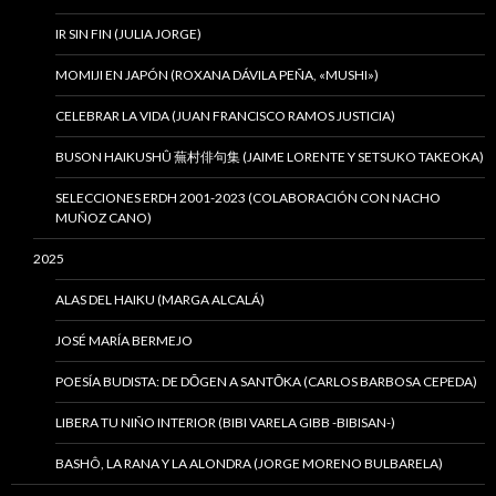
IR SIN FIN (JULIA JORGE)
MOMIJI EN JAPÓN (ROXANA DÁVILA PEÑA, «MUSHI»)
CELEBRAR LA VIDA (JUAN FRANCISCO RAMOS JUSTICIA)
BUSON HAIKUSHÛ 蕪村俳句集 (JAIME LORENTE Y SETSUKO TAKEOKA)
SELECCIONES ERDH 2001-2023 (COLABORACIÓN CON NACHO
MUÑOZ CANO)
2025
ALAS DEL HAIKU (MARGA ALCALÁ)
JOSÉ MARÍA BERMEJO
POESÍA BUDISTA: DE DŌGEN A SANTŌKA (CARLOS BARBOSA CEPEDA)
LIBERA TU NIÑO INTERIOR (BIBI VARELA GIBB -BIBISAN-)
BASHÔ, LA RANA Y LA ALONDRA (JORGE MORENO BULBARELA)