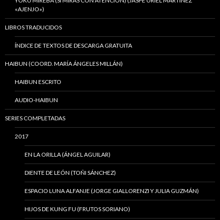
YOKU MIREBA (SI MIRAS CON ATENCIÓN) (JASPE URIEL MARTÍNEZ
«AJENJO»)
LIBROS TRADUCIDOS
ÍNDICE DE TEXTOS DE DESCARGA GRATUITA
HAIBUN (COORD. MARÍA ÁNGELES MILLÁN)
HAIBUN ESCRITO
AUDIO-HAIBUN
SERIES COMPLETADAS
2017
EN LA ORILLA (ÁNGEL AGUILAR)
DIENTE DE LEÓN (TOÑI SÁNCHEZ)
ESPACIO LUNA ALFANJE (JORGE GIALLORENZI Y JULIA GUZMÁN)
HIJOS DE KUNG FU (FRUTOS SORIANO)