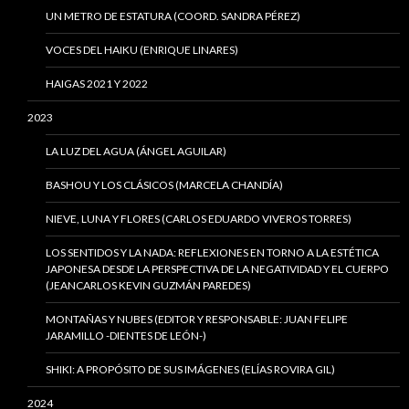
UN METRO DE ESTATURA (COORD. SANDRA PÉREZ)
VOCES DEL HAIKU (ENRIQUE LINARES)
HAIGAS 2021 Y 2022
2023
LA LUZ DEL AGUA (ÁNGEL AGUILAR)
BASHOU Y LOS CLÁSICOS (MARCELA CHANDÍA)
NIEVE, LUNA Y FLORES (CARLOS EDUARDO VIVEROS TORRES)
LOS SENTIDOS Y LA NADA: REFLEXIONES EN TORNO A LA ESTÉTICA
JAPONESA DESDE LA PERSPECTIVA DE LA NEGATIVIDAD Y EL CUERPO
(JEANCARLOS KEVIN GUZMÁN PAREDES)
MONTAÑAS Y NUBES (EDITOR Y RESPONSABLE: JUAN FELIPE
JARAMILLO -DIENTES DE LEÓN-)
SHIKI: A PROPÓSITO DE SUS IMÁGENES (ELÍAS ROVIRA GIL)
2024