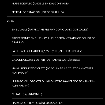
NUBES DE PASO (ÁNGELES HIDALGO -KAUR-)
SENRYU DE ESTACIÓN (JORGE BRAULIO)
2018
EN EL VALLE (PATRICIA HERRERA Y CORIOLANO GONZÁLEZ)
PROFESIONES EN EL SENRYÛ (SELECCIÓN Y TRADUCCIÓN JORGE
BRAULIO)
LA CHOZA DEL HAIJIN 俳人の山小屋 (MERCEDES PÉREZ)
CASA DE CIGUAS Y DE PERROS (RAFAEL GARCÍA BIDÓ)
HAIKUS DE MOTOCICLETA (JOAQUÍN DE LA CALZADA MAZERES
«TATEWARI»)
UN PASO Y LUEGO OTRO… KILÓMETRO 8 (ALFREDO BENJAMÍN -
ALBERASAN-)
FURARI ふらり(MOMIJI)
HAIKUS CONTEMPORÁNEOS (XARO LA)