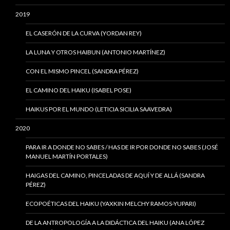
2019
EL CASERÓN DE LA CURVA (YORDAN REY)
LA LUNA Y OTROS HAIBUN (ANTONIO MARTÍNEZ)
CON EL MISMO PINCEL (SANDRA PÉREZ)
EL CAMINO DEL HAIKU (ISABEL POSE)
HAIKUS POR EL MUNDO (LETICIA SICILIA SAAVEDRA)
2020
PARA IR A DONDE NO SABES / HAS DE IR POR DONDE NO SABES (JOSÉ
MANUEL MARTÍN PORTALES)
HAIGAS DEL CAMINO, PINCELADAS DE AQUÍ Y DE ALLÁ (SANDRA
PÉREZ)
ECOPOÉTICAS DEL HAIKU (YAXKIN MELCHY RAMOS-YUPARI)
DE LA ANTROPOLOGÍA A LA DIDÁCTICA DEL HAIKU (ANA LÓPEZ