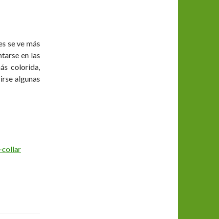
les se ve más
ntarse en las
ás colorida,
irse algunas
collar