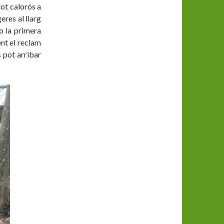
tot calorós a
eres al llarg
o la primera
ent el reclam
s pot arribar