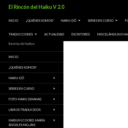
Buscar
El Rincón del Haiku V 2.0
SALTAR AL CONTENIDO
INICIO
¿QUIÉNES SOMOS?
HAIKU-DÔ
SERIES EN CURSO
F
TRADUCCIONES
ACTUALIDAD
ESCRITORES
MISCELÁNEA (NO HA
Revista de haikus
INICIO
¿QUIÉNES SOMOS?
HAIKU-DÔ
SERIES EN CURSO
FOTO-HAIKU (SHAHAI)
LIBROS TRADUCIDOS
HAIBUN (COORD. MARÍA
ÁNGELES MILLÁN)