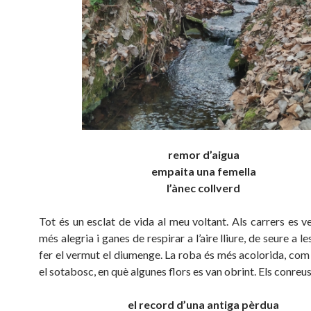
remor d’aigua
empaita una femella
l’ànec collverd
Tot és un esclat de vida al meu voltant. Als carrers es v
més alegria i ganes de respirar a l’aire lliure, de seure a le
fer el vermut el diumenge. La roba és més acolorida, com 
el sotabosc, en què algunes flors es van obrint. Els conre
el record d’una antiga pèrdua