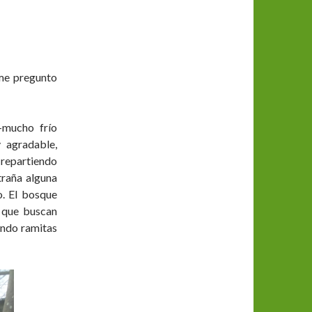
 me pregunto
-mucho frío
y agradable,
repartiendo
xtraña alguna
o. El bosque
s que buscan
vando ramitas