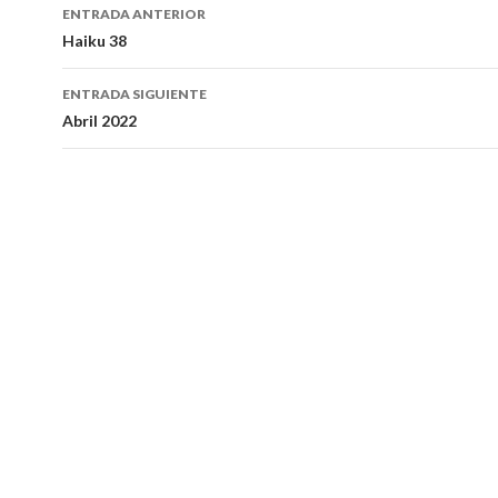
ENTRADA ANTERIOR
Navegación
Haiku 38
de
ENTRADA SIGUIENTE
entradas
Abril 2022