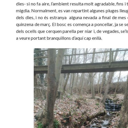
dies- si no fa aire, l’ambient resulta molt agradable, fins i 
migdia. Normalment, es van repartint algunes pluges lleug
dels dies, i no és estranya alguna nevada a final de mes 
quinzena de març. El bosc es comença a poncellar, ja se s
dels ocells que cerquen parella per niar i, de vegades, se’l
a veure portant branquillons d’aquí cap enllà.