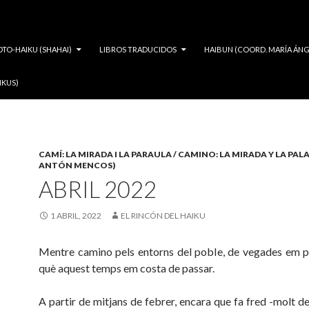
OTO-HAIKU (SHAHAI)
LIBROS TRADUCIDOS
HAIBUN (COORD. MARÍA ÁNG
IKUS)
CAMÍ: LA MIRADA I LA PARAULA / CAMINO: LA MIRADA Y LA PAL
ANTÓN MENCOS)
ABRIL 2022
1 ABRIL, 2022
EL RINCÓN DEL HAIKU
Mentre camino pels entorns del poble, de vegades em 
què aquest temps em costa de passar.
A partir de mitjans de febrer, encara que fa fred -molt d