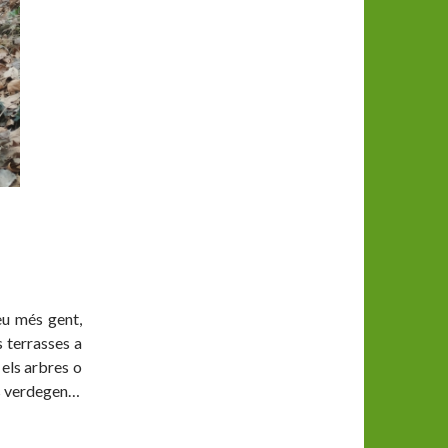
eu més gent,
s terrasses a
els arbres o
us verdegen…