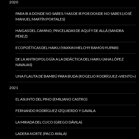
2020
PARA IR A DONDE NO SABES / HAS DE IR POR DONDE NO SABES (JOSÉ
MANUEL MARTÍN PORTALES)
HAIGAS DEL CAMINO, PINCELADAS DE AQUÍ Y DE ALLÁ (SANDRA
PÉREZ)
ECOPOÉTICAS DEL HAIKU (YAXKIN MELCHY RAMOS-YUPARI)
DE LA ANTROPOLOGÍA A LA DIDÁCTICA DEL HAIKU (ANA LÓPEZ
NAVAJAS)
UNA FLAUTA DE BAMBÚ PARA BUDA (ROGELIO RODRÍGUEZ «VIENTO»)
2021
EL ASUNTO DEL PINO (EMILIANO CASTRO)
FERNANDO RODRÍGUEZ-IZQUIERDO Y GAVALA
LA MIRADA DEL CUCO (GREGO DÁVILA)
LADERA NORTE (PACO AYALA)