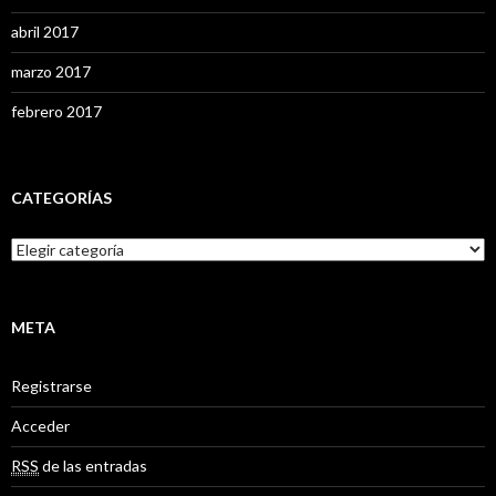
abril 2017
marzo 2017
febrero 2017
CATEGORÍAS
C
a
t
e
g
META
o
r
Registrarse
í
a
Acceder
s
RSS
de las entradas