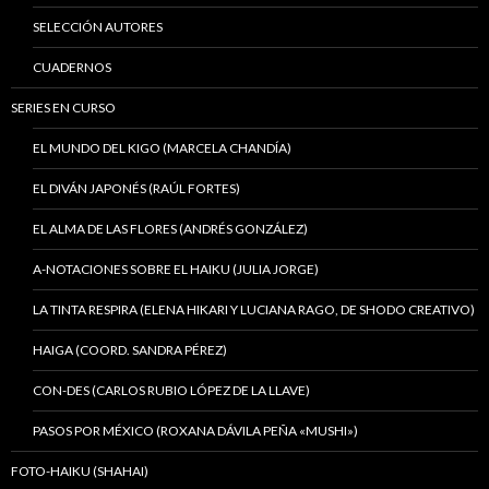
SELECCIÓN AUTORES
CUADERNOS
SERIES EN CURSO
EL MUNDO DEL KIGO (MARCELA CHANDÍA)
EL DIVÁN JAPONÉS (RAÚL FORTES)
EL ALMA DE LAS FLORES (ANDRÉS GONZÁLEZ)
A-NOTACIONES SOBRE EL HAIKU (JULIA JORGE)
LA TINTA RESPIRA (ELENA HIKARI Y LUCIANA RAGO, DE SHODO CREATIVO)
HAIGA (COORD. SANDRA PÉREZ)
CON-DES (CARLOS RUBIO LÓPEZ DE LA LLAVE)
PASOS POR MÉXICO (ROXANA DÁVILA PEÑA «MUSHI»)
FOTO-HAIKU (SHAHAI)