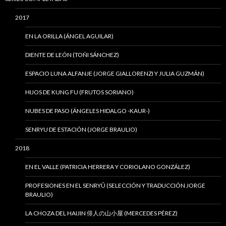
2017
EN LA ORILLA (ÁNGEL AGUILAR)
DIENTE DE LEÓN (TOÑI SÁNCHEZ)
ESPACIO LUNA ALFANJE (JORGE GIALLORENZI Y JULIA GUZMÁN)
HIJOS DE KUNG FU (FRUTOS SORIANO)
NUBES DE PASO (ÁNGELES HIDALGO -KAUR-)
SENRYU DE ESTACIÓN (JORGE BRAULIO)
2018
EN EL VALLE (PATRICIA HERRERA Y CORIOLANO GONZÁLEZ)
PROFESIONES EN EL SENRYÛ (SELECCIÓN Y TRADUCCIÓN JORGE
BRAULIO)
LA CHOZA DEL HAIJIN 俳人の山小屋 (MERCEDES PÉREZ)