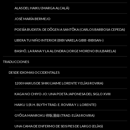
ALAS DEL HAIKU (MARGA ALCALÁ)
JOSÉ MARÍA BERMEJO
POESÍA BUDISTA: DE DŌGEN A SANTŌKA (CARLOS BARBOSA CEPEDA)
LIBERA TU NIÑO INTERIOR (BIBI VARELA GIBB -BIBISAN-)
BASHÔ, LA RANA Y LA ALONDRA (JORGE MORENO BULBARELA)
TRADUCCIONES
DESDE IDIOMAS OCCIDENTALES
1200 HAIKUS DE SHIKI (JAIME LORENTE Y ELÍAS ROVIRA)
KAGA NO CHIYO-JO: UNA POETA JAPONESA DEL SIGLO XVIII
HAIKU 1 (R.H. BLYTH TRAD. E. ROVIRA Y J. LORENTE)
GYŌGA MANROKU 仰臥漫録 (TRAD. ELÍAS ROVIRA)
UNA CAMA DE ENFERMO DE SEIS PIES DE LARGO (ELÍAS)