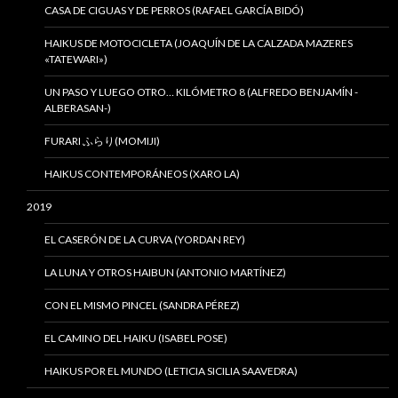
CASA DE CIGUAS Y DE PERROS (RAFAEL GARCÍA BIDÓ)
HAIKUS DE MOTOCICLETA (JOAQUÍN DE LA CALZADA MAZERES
«TATEWARI»)
UN PASO Y LUEGO OTRO… KILÓMETRO 8 (ALFREDO BENJAMÍN -
ALBERASAN-)
FURARI ふらり(MOMIJI)
HAIKUS CONTEMPORÁNEOS (XARO LA)
2019
EL CASERÓN DE LA CURVA (YORDAN REY)
LA LUNA Y OTROS HAIBUN (ANTONIO MARTÍNEZ)
CON EL MISMO PINCEL (SANDRA PÉREZ)
EL CAMINO DEL HAIKU (ISABEL POSE)
HAIKUS POR EL MUNDO (LETICIA SICILIA SAAVEDRA)