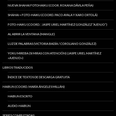
NUEVA SHAHAI FOTOHAIKU (COOR. ROXANA DÁVILA PEÑA)
SHAHAI = FOTO-HAIKU (COORD. PACO AYALA Y XARO ORTOLÁ)
FOTO-HAIKU (COORD. : JASPE URIEL MARTÍNEZ GONZÁLEZ “AJENJO”)
AL ABRIR LA VENTANA (MANGLE)
LUZ DE PALABRAS (VICTORIA BADÍA / COROLIANO GONZÁLEZ)
YOKU MIREBA (SI MIRAS CON ATENCIÓN) (JASPE URIEL MARTÍNEZ
«AJENJO»)
LIBROS TRADUCIDOS
ÍNDICE DE TEXTOS DE DESCARGA GRATUITA
HAIBUN (COORD. MARÍA ÁNGELES MILLÁN)
HAIBUN ESCRITO
AUDIO-HAIBUN
SERIES COMPLETADAS