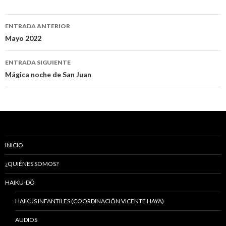
ENTRADA ANTERIOR
Navegación
Mayo 2022
de
ENTRADA SIGUIENTE
entradas
Mágica noche de San Juan
INICIO
¿QUIÉNES SOMOS?
HAIKU-DÔ
HAIKUS INFANTILES (COORDINACIÓN VICENTE HAYA)
AUDIOS