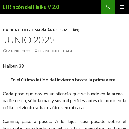
Buscar
El Rincón del Haiku V 2.0
SALTAR
MENÚ
AL
PRINCI
CONTENIDO
HAIBUN (COORD. MARÍA ÁNGELES MILLÁN)
JUNIO 2022
2 JUNIO, 2022
EL RINCÓN DEL HAIKU
Haibun 33
En el último latido del invierno brota la primavera…
Cada paso que doy es un silencio que se hunde en la arena…
nadie cerca, sólo la mar y sus mil perfiles antes de morir en la
orilla… el viento se hace añicos en mi cara.
Camino, paso a paso… A lo lejos, casi posado sobre el
horizonte, arrastrado por el práctico, maniobra un buque