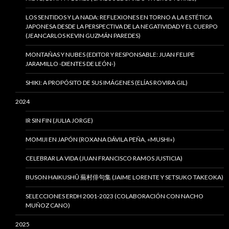
LOS SENTIDOS Y LA NADA: REFLEXIONES EN TORNO A LA ESTÉTICA
JAPONESA DESDE LA PERSPECTIVA DE LA NEGATIVIDAD Y EL CUERPO
(JEANCARLOS KEVIN GUZMÁN PAREDES)
MONTAÑAS Y NUBES (EDITOR Y RESPONSABLE: JUAN FELIPE
JARAMILLO -DIENTES DE LEÓN-)
SHIKI: A PROPÓSITO DE SUS IMÁGENES (ELÍAS ROVIRA GIL)
2024
IR SIN FIN (JULIA JORGE)
MOMIJI EN JAPÓN (ROXANA DÁVILA PEÑA, «MUSHI»)
CELEBRAR LA VIDA (JUAN FRANCISCO RAMOS JUSTICIA)
BUSON HAIKUSHÛ 蕪村俳句集 (JAIME LORENTE Y SETSUKO TAKEOKA)
SELECCIONES ERDH 2001-2023 (COLABORACIÓN CON NACHO
MUÑOZ CANO)
2025