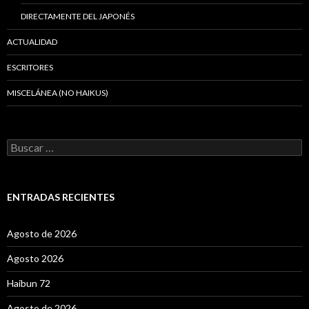
DIRECTAMENTE DEL JAPONÉS
ACTUALIDAD
ESCRITORES
MISCELÁNEA (NO HAIKUS)
B
u
s
c
a
ENTRADAS RECIENTES
r
:
Agosto de 2026
Agosto 2026
Haibun 72
Agosto de 2026