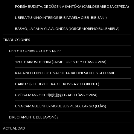
POESÍA BUDISTA: DE DŌGEN A SANTŌKA (CARLOS BARBOSA CEPEDA)
LIBERA TU NIÑO INTERIOR (BIBI VARELA GIBB -BIBISAN-)
BASHÔ, LA RANA Y LA ALONDRA (JORGE MORENO BULBARELA)
TRADUCCIONES
DESDE IDIOMAS OCCIDENTALES
1200 HAIKUS DE SHIKI (JAIME LORENTE Y ELÍAS ROVIRA)
KAGA NO CHIYO-JO: UNA POETA JAPONESA DEL SIGLO XVIII
HAIKU 1 (R.H. BLYTH TRAD. E. ROVIRA Y J. LORENTE)
GYŌGA MANROKU 仰臥漫録 (TRAD. ELÍAS ROVIRA)
UNA CAMA DE ENFERMO DE SEIS PIES DE LARGO (ELÍAS)
DIRECTAMENTE DEL JAPONÉS
ACTUALIDAD