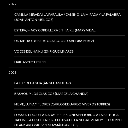
2022
CAMÍ: LA MIRADA I LA PARAULA / CAMINO: LA MIRADA Y LA PALABRA
(JOAN ANTÓN MENCOS)
ESTEPA, MAR Y CORDILLERA EN HAIKU (MARY VIDAL)
UN METRO DE ESTATURA (COORD. SANDRA PÉREZ)
VOCES DEL HAIKU (ENRIQUE LINARES)
HAIGAS 2021 Y 2022
2023
LA LUZ DEL AGUA (ÁNGEL AGUILAR)
BASHOU Y LOS CLÁSICOS (MARCELA CHANDÍA)
NIEVE, LUNA Y FLORES (CARLOS EDUARDO VIVEROS TORRES)
LOS SENTIDOS Y LA NADA: REFLEXIONES EN TORNO A LA ESTÉTICA
JAPONESA DESDE LA PERSPECTIVA DE LA NEGATIVIDAD Y EL CUERPO
(JEANCARLOS KEVIN GUZMÁN PAREDES)