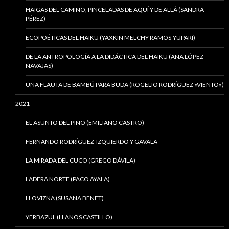
HAIGAS DEL CAMINO, PINCELADAS DE AQUÍ Y DE ALLÁ (SANDRA
PÉREZ)
ECOPOÉTICAS DEL HAIKU (YAXKIN MELCHY RAMOS-YUPARI)
DE LA ANTROPOLOGÍA A LA DIDÁCTICA DEL HAIKU (ANA LÓPEZ
NAVAJAS)
UNA FLAUTA DE BAMBÚ PARA BUDA (ROGELIO RODRÍGUEZ «VIENTO»)
2021
EL ASUNTO DEL PINO (EMILIANO CASTRO)
FERNANDO RODRÍGUEZ-IZQUIERDO Y GAVALA
LA MIRADA DEL CUCO (GREGO DÁVILA)
LADERA NORTE (PACO AYALA)
LLOVIZNA (SUSANA BENET)
YERBAZUL (LLANOS CASTILLO)