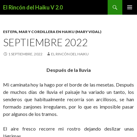
Buscar
El Rincón del Haiku V 2.0
SALTAR
MENÚ
AL
PRINCI
CONTENIDO
ESTEPA, MAR Y CORDILLERA EN HAIKU (MARY VIDAL)
SEPTIEMBRE 2022
1 SEPTIEMBRE, 2022
EL RINCÓN DEL HAIKU
Después de la lluvia
Mi caminata hoy la hago por el borde de las mesetas. Después
de muchos días de lluvia el paisaje ha variado un tanto, los
senderos que habitualmente recorría son arcillosos, se han
formado zanjones irregulares, por lo que es imposible pasar
por algunos de los tramos.
El aire fresco recorre mi rostro dejando deslizar unas
lágrimas…