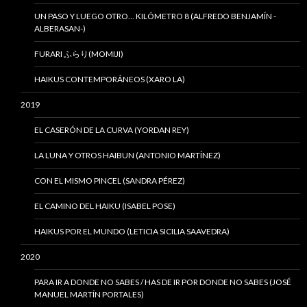
UN PASO Y LUEGO OTRO… KILÓMETRO 8 (ALFREDO BENJAMÍN -
ALBERASAN-)
FURARI ふらり(MOMIJI)
HAIKUS CONTEMPORÁNEOS (XARO LA)
2019
EL CASERÓN DE LA CURVA (YORDAN REY)
LA LUNA Y OTROS HAIBUN (ANTONIO MARTÍNEZ)
CON EL MISMO PINCEL (SANDRA PÉREZ)
EL CAMINO DEL HAIKU (ISABEL POSE)
HAIKUS POR EL MUNDO (LETICIA SICILIA SAAVEDRA)
2020
PARA IR A DONDE NO SABES / HAS DE IR POR DONDE NO SABES (JOSÉ
MANUEL MARTÍN PORTALES)