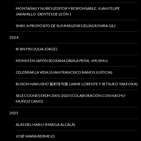
MONTAÑAS Y NUBES (EDITOR Y RESPONSABLE: JUAN FELIPE
JARAMILLO -DIENTES DE LEÓN-)
SHIKI: A PROPÓSITO DE SUS IMÁGENES (ELÍAS ROVIRA GIL)
2024
IR SIN FIN (JULIA JORGE)
MOMIJI EN JAPÓN (ROXANA DÁVILA PEÑA, «MUSHI»)
CELEBRAR LA VIDA (JUAN FRANCISCO RAMOS JUSTICIA)
BUSON HAIKUSHÛ 蕪村俳句集 (JAIME LORENTE Y SETSUKO TAKEOKA)
SELECCIONES ERDH 2001-2023 (COLABORACIÓN CON NACHO
MUÑOZ CANO)
2025
ALAS DEL HAIKU (MARGA ALCALÁ)
JOSÉ MARÍA BERMEJO