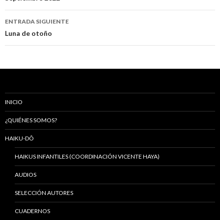
Navegación
de
ENTRADA SIGUIENTE
entradas
Luna de otoño
INICIO
¿QUIÉNES SOMOS?
HAIKU-DÔ
HAIKUS INFANTILES (COORDINACIÓN VICENTE HAYA)
AUDIOS
SELECCIÓN AUTORES
CUADERNOS