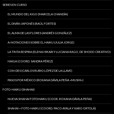
SERIES EN CURSO
EL MUNDO DEL KIGO (MARCELA CHANDÍA)
EL DIVÁN JAPONÉS (RAÚL FORTES)
EL ALMA DE LAS FLORES (ANDRÉS GONZÁLEZ)
A-NOTACIONES SOBRE EL HAIKU (JULIA JORGE)
LA TINTA RESPIRA (ELENA HIKARI Y LUCIANA RAGO, DE SHODO CREATIVO)
HAIGA (COORD. SANDRA PÉREZ)
CON-DES (CARLOS RUBIO LÓPEZ DE LA LLAVE)
PASOS POR MÉXICO (ROXANA DÁVILA PEÑA «MUSHI»)
FOTO-HAIKU (SHAHAI)
NUEVA SHAHAI FOTOHAIKU (COOR. ROXANA DÁVILA PEÑA)
SHAHAI = FOTO-HAIKU (COORD. PACO AYALA Y XARO ORTOLÁ)