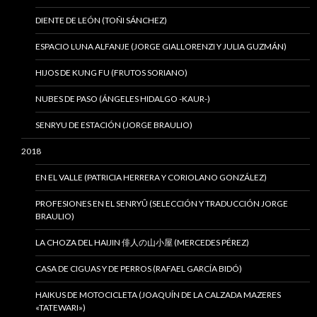
DIENTE DE LEÓN (TOÑI SÁNCHEZ)
ESPACIO LUNA ALFANJE (JORGE GIALLORENZI Y JULIA GUZMÁN)
HIJOS DE KUNG FU (FRUTOS SORIANO)
NUBES DE PASO (ÁNGELES HIDALGO -KAUR-)
SENRYU DE ESTACIÓN (JORGE BRAULIO)
2018
EN EL VALLE (PATRICIA HERRERA Y CORIOLANO GONZÁLEZ)
PROFESIONES EN EL SENRYÛ (SELECCIÓN Y TRADUCCIÓN JORGE
BRAULIO)
LA CHOZA DEL HAIJIN 俳人の山小屋 (MERCEDES PÉREZ)
CASA DE CIGUAS Y DE PERROS (RAFAEL GARCÍA BIDÓ)
HAIKUS DE MOTOCICLETA (JOAQUÍN DE LA CALZADA MAZERES
«TATEWARI»)