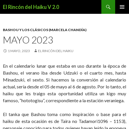
Buscar
El Rincón del Haiku V 2.0
SALTAR
MENÚ
AL
PRINCI
CONTENIDO
BASHOU Y LOS CLÁSICOS (MARCELA CHANDÍA)
MAYO 2023
1 MAYO, 2023
EL RINCÓN DEL HAIKU
En el calendario lunar que estaba en uso durante la época de
Bashou, el verano iba desde Udzuki o el cuarto mes, hasta
Minadzuki, el sexto. Si hacemos la conversión al calendario
actual, sería desde el 05 de mayo al 6 de agosto. Por lo tanto, el
haiku que les traigo esta oportunidad utiliza un kigo muy
famoso, “hototogisu”, correspondiente a la estación veraniega.
El tanka que Bashou toma como inspiración o base para el
haiku de esta ocasión es de Taira no Tadamori1096 – 1153),
personaje conocido para todos quienes hayan leído la epopeya