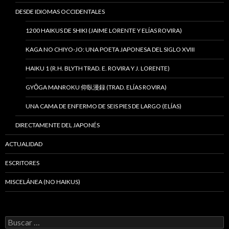
DESDE IDIOMAS OCCIDENTALES
1200 HAIKUS DE SHIKI (JAIME LORENTE Y ELÍAS ROVIRA)
KAGA NO CHIYO-JO: UNA POETA JAPONESA DEL SIGLO XVIII
HAIKU 1 (R.H. BLYTH TRAD. E. ROVIRA Y J. LORENTE)
GYŌGA MANROKU 仰臥漫録 (TRAD. ELÍAS ROVIRA)
UNA CAMA DE ENFERMO DE SEIS PIES DE LARGO (ELÍAS)
DIRECTAMENTE DEL JAPONÉS
ACTUALIDAD
ESCRITORES
MISCELÁNEA (NO HAIKUS)
B