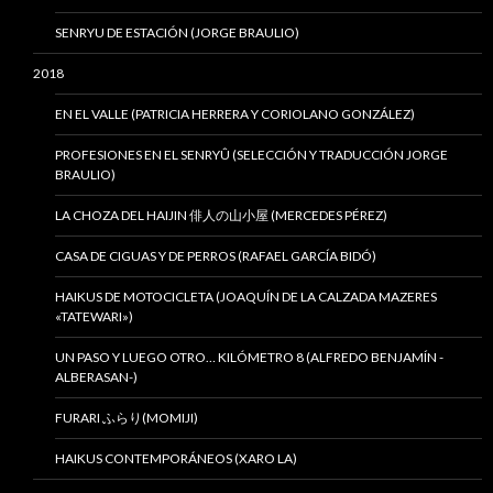
SENRYU DE ESTACIÓN (JORGE BRAULIO)
2018
EN EL VALLE (PATRICIA HERRERA Y CORIOLANO GONZÁLEZ)
PROFESIONES EN EL SENRYÛ (SELECCIÓN Y TRADUCCIÓN JORGE
BRAULIO)
LA CHOZA DEL HAIJIN 俳人の山小屋 (MERCEDES PÉREZ)
CASA DE CIGUAS Y DE PERROS (RAFAEL GARCÍA BIDÓ)
HAIKUS DE MOTOCICLETA (JOAQUÍN DE LA CALZADA MAZERES
«TATEWARI»)
UN PASO Y LUEGO OTRO… KILÓMETRO 8 (ALFREDO BENJAMÍN -
ALBERASAN-)
FURARI ふらり(MOMIJI)
HAIKUS CONTEMPORÁNEOS (XARO LA)