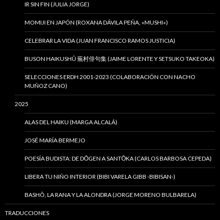
IR SIN FIN (JULIA JORGE)
MOMIJI EN JAPÓN (ROXANA DÁVILA PEÑA, «MUSHI»)
CELEBRAR LA VIDA (JUAN FRANCISCO RAMOS JUSTICIA)
BUSON HAIKUSHÛ 蕪村俳句集 (JAIME LORENTE Y SETSUKO TAKEOKA)
SELECCIONES ERDH 2001-2023 (COLABORACIÓN CON NACHO
MUÑOZ CANO)
2025
ALAS DEL HAIKU (MARGA ALCALÁ)
JOSÉ MARÍA BERMEJO
POESÍA BUDISTA: DE DŌGEN A SANTŌKA (CARLOS BARBOSA CEPEDA)
LIBERA TU NIÑO INTERIOR (BIBI VARELA GIBB -BIBISAN-)
BASHÔ, LA RANA Y LA ALONDRA (JORGE MORENO BULBARELA)
TRADUCCIONES