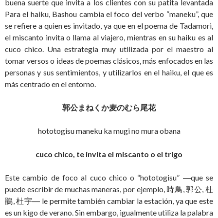
buena suerte que invita a los clientes con su patita levantada
Para el haiku, Bashou cambia el foco del verbo “maneku”, que
se refiere a quien es invitado, ya que en el poema de Tadamori,
el miscanto invita o llama al viajero, mientras en su haiku es al
cuco chico. Una estrategia muy utilizada por el maestro al
tomar versos o ideas de poemas clásicos, más enfocados en las
personas y sus sentimientos, y utilizarlos en el haiku, el que es
más centrado en el entorno.
郭公まねくか麦のむら尾花
hototogisu maneku ka mugi no mura obana
cuco chico, te invita el miscanto o el trigo
Este cambio de foco al cuco chico o “hototogisu” ―que se
puede escribir de muchas maneras, por ejemplo, 時鳥, 郭公, 杜
鵑, 杜宇― le permite también cambiar la estación, ya que este
es un kigo de verano. Sin embargo, igualmente utiliza la palabra