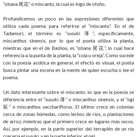
“obana 尾花” o miscanto, la cual es kigo de otoño.
Profundicemos un poco en las expresiones diferentes que
utiliza cada poema para referirse al “miscanto”. En el de
Tadamori, el término es “susuki 薄”, específicamente,
miscanthus sinensis, por lo que el poeta utiliza la planta,
mientras que en el de Bashou, es “obana 尾花”, lo cual hace
referencia a la punta de la planta, la “cola u oreja”. Como sucede
con la poesía asiática en general, el efecto es visual, el poeta
busca pintar una escena en la mente de quien escucha o lee el
poema.
Un dato interesante sobre el miscanto, es que en la poesía se
diferencia entre el “susuki 薄” o miscanthus sinensis, y el “ogi
荻” o miscanthus sacchariflorus. El último crece en colonias
cerca de zonas húmedas, como lechos de ríos, o plantaciones
de arroz, mientras que el primero crece en lugares más secos.
Así, por ejemplo, en la parte superior del terraplén de un río
crecería el susuki, y en la parte inferior, el ogi.