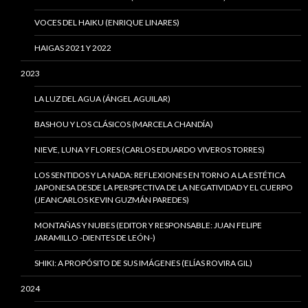
VOCES DEL HAIKU (ENRIQUE LINARES)
HAIGAS 2021 Y 2022
2023
LA LUZ DEL AGUA (ÁNGEL AGUILAR)
BASHOU Y LOS CLÁSICOS (MARCELA CHANDÍA)
NIEVE, LUNA Y FLORES (CARLOS EDUARDO VIVEROS TORRES)
LOS SENTIDOS Y LA NADA: REFLEXIONES EN TORNO A LA ESTÉTICA
JAPONESA DESDE LA PERSPECTIVA DE LA NEGATIVIDAD Y EL CUERPO
(JEANCARLOS KEVIN GUZMÁN PAREDES)
MONTAÑAS Y NUBES (EDITOR Y RESPONSABLE: JUAN FELIPE
JARAMILLO -DIENTES DE LEÓN-)
SHIKI: A PROPÓSITO DE SUS IMÁGENES (ELÍAS ROVIRA GIL)
2024