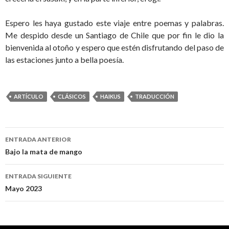
Espero les haya gustado este viaje entre poemas y palabras.
Me despido desde un Santiago de Chile que por fin le dio la
bienvenida al otoño y espero que estén disfrutando del paso de
las estaciones junto a bella poesía.
ARTÍCULO
CLÁSICOS
HAIKUS
TRADUCCIÓN
ENTRADA ANTERIOR
Navegación
Bajo la mata de mango
de
ENTRADA SIGUIENTE
entradas
Mayo 2023