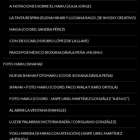
A-NOTACIONES SOBRE EL HAIKU (JULIA JORGE)
LA TINTA RESPIRA (ELENA HIKARI Y LUCIANA RAGO, DE SHODO CREATIVO)
HAIGA (COORD. SANDRA PÉREZ)
CON-DES (CARLOS RUBIO LÓPEZ DE LA LLAVE)
PASOS POR MÉXICO (ROXANA DÁVILA PEÑA «MUSHI»)
FOTO-HAIKU (SHAHAI)
NUEVA SHAHAI FOTOHAIKU (COOR. ROXANA DÁVILA PEÑA)
SHAHAI = FOTO-HAIKU (COORD. PACO AYALA Y XARO ORTOLÁ)
FOTO-HAIKU (COORD. : JASPE URIEL MARTÍNEZ GONZÁLEZ “AJENJO”)
AL ABRIR LA VENTANA (MANGLE)
LUZ DE PALABRAS (VICTORIA BADÍA / COROLIANO GONZÁLEZ)
YOKU MIREBA (SI MIRAS CON ATENCIÓN) (JASPE URIEL MARTÍNEZ
«AJENJO»)