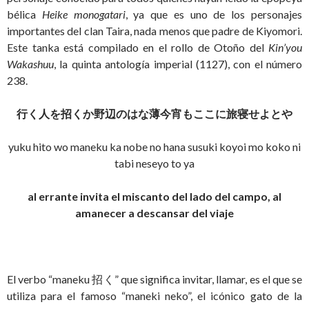
bélica
Heike monogatari
, ya que es uno de los personajes
importantes del clan Taira, nada menos que padre de Kiyomori.
Este tanka está compilado en el rollo de Otoño del
Kin’you
Wakashuu
, la quinta antología imperial (1127), con el número
238.
行く人を招くか野辺のはな薄今宵もここに旅寝せよとや
yuku hito wo maneku ka nobe no hana susuki koyoi mo koko ni
tabi neseyo to ya
al errante invita el miscanto del lado del campo, al
amanecer a descansar del viaje
El verbo “maneku 招く” que significa invitar, llamar, es el que se
utiliza para el famoso “maneki neko”, el icónico gato de la