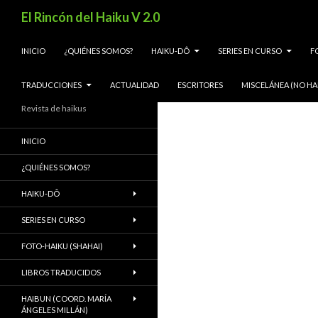
Buscar
El Rincón del Haiku V 2.0
SALTAR AL CONTENIDO
INICIO
¿QUIÉNES SOMOS?
HAIKU-DÔ
SERIES EN CURSO
F
TRADUCCIONES
ACTUALIDAD
ESCRITORES
MISCELÁNEA (NO HA
Revista de haikus
INICIO
¿QUIÉNES SOMOS?
HAIKU-DÔ
SERIES EN CURSO
FOTO-HAIKU (SHAHAI)
LIBROS TRADUCIDOS
HAIBUN (COORD. MARÍA
ÁNGELES MILLÁN)