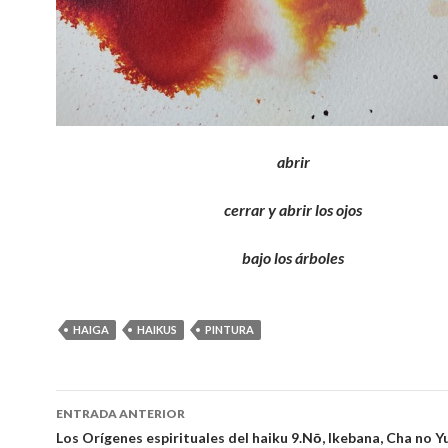
abrir
cerrar y abrir los ojos
bajo los árboles
HAIGA
HAIKUS
PINTURA
ENTRADA ANTERIOR
Navegación
Los Orígenes espirituales del haiku 9.Nō, Ikebana, Cha no Yu