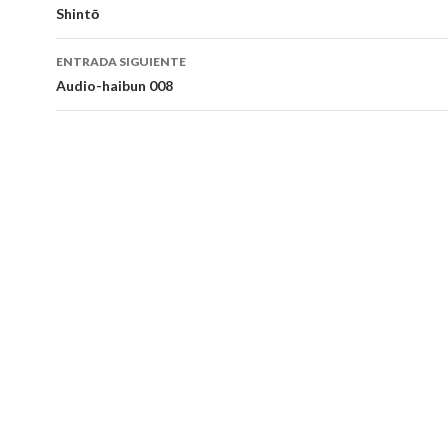
Shintō
de
entradas
ENTRADA SIGUIENTE
Audio-haibun 008