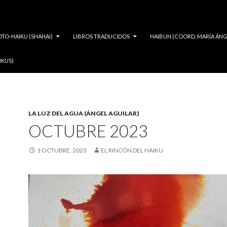
OTO-HAIKU (SHAHAI)
LIBROS TRADUCIDOS
HAIBUN (COORD. MARÍA ÁNG
IKUS)
LA LUZ DEL AGUA (ÁNGEL AGUILAR)
OCTUBRE 2023
1 OCTUBRE, 2023
EL RINCÓN DEL HAIKU