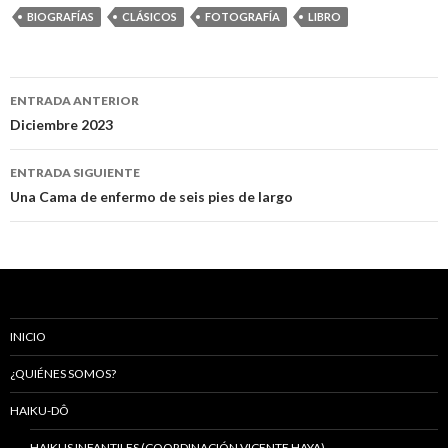
BIOGRAFÍAS
CLÁSICOS
FOTOGRAFÍA
LIBRO
ENTRADA ANTERIOR
Navegación
Diciembre 2023
de
ENTRADA SIGUIENTE
entradas
Una Cama de enfermo de seis pies de largo
INICIO
¿QUIÉNES SOMOS?
HAIKU-DÔ
HAIKUS INFANTILES (COORDINACIÓN VICENTE HAYA)