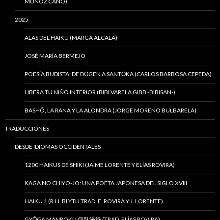
MUÑOZ CANO)
2025
ALAS DEL HAIKU (MARGA ALCALÁ)
JOSÉ MARÍA BERMEJO
POESÍA BUDISTA: DE DŌGEN A SANTŌKA (CARLOS BARBOSA CEPEDA)
LIBERA TU NIÑO INTERIOR (BIBI VARELA GIBB -BIBISAN-)
BASHÔ, LA RANA Y LA ALONDRA (JORGE MORENO BULBARELA)
TRADUCCIONES
DESDE IDIOMAS OCCIDENTALES
1200 HAIKUS DE SHIKI (JAIME LORENTE Y ELÍAS ROVIRA)
KAGA NO CHIYO-JO: UNA POETA JAPONESA DEL SIGLO XVIII
HAIKU 1 (R.H. BLYTH TRAD. E. ROVIRA Y J. LORENTE)
GYŌGA MANROKU 仰臥漫録 (TRAD. ELÍAS ROVIRA)