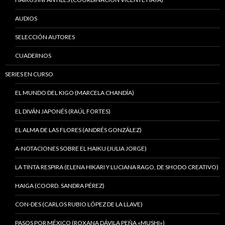
AUDIOS
SELECCIÓN AUTORES
CUADERNOS
SERIES EN CURSO
EL MUNDO DEL KIGO (MARCELA CHANDÍA)
EL DIVÁN JAPONÉS (RAÚL FORTES)
EL ALMA DE LAS FLORES (ANDRÉS GONZÁLEZ)
A-NOTACIONES SOBRE EL HAIKU (JULIA JORGE)
LA TINTA RESPIRA (ELENA HIKARI Y LUCIANA RAGO, DE SHODO CREATIVO)
HAIGA (COORD. SANDRA PÉREZ)
CON-DES (CARLOS RUBIO LÓPEZ DE LA LLAVE)
PASOS POR MÉXICO (ROXANA DÁVILA PEÑA «MUSHI»)