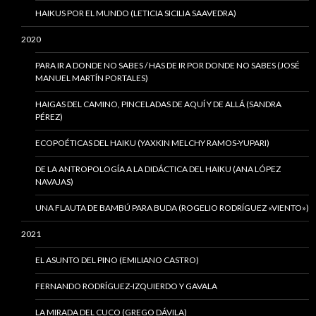
HAIKUS POR EL MUNDO (LETICIA SICILIA SAAVEDRA)
2020
PARA IR A DONDE NO SABES / HAS DE IR POR DONDE NO SABES (JOSÉ
MANUEL MARTÍN PORTALES)
HAIGAS DEL CAMINO, PINCELADAS DE AQUÍ Y DE ALLÁ (SANDRA
PÉREZ)
ECOPOÉTICAS DEL HAIKU (YAXKIN MELCHY RAMOS-YUPARI)
DE LA ANTROPOLOGÍA A LA DIDÁCTICA DEL HAIKU (ANA LÓPEZ
NAVAJAS)
UNA FLAUTA DE BAMBÚ PARA BUDA (ROGELIO RODRÍGUEZ «VIENTO»)
2021
EL ASUNTO DEL PINO (EMILIANO CASTRO)
FERNANDO RODRÍGUEZ-IZQUIERDO Y GAVALA
LA MIRADA DEL CUCO (GREGO DÁVILA)