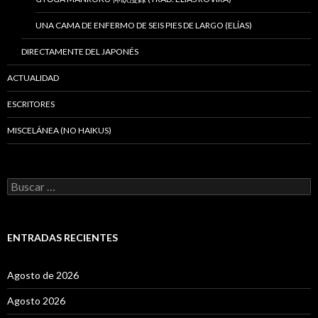
UNA CAMA DE ENFERMO DE SEIS PIES DE LARGO (ELÍAS)
DIRECTAMENTE DEL JAPONÉS
ACTUALIDAD
ESCRITORES
MISCELÁNEA (NO HAIKUS)
B
u
s
c
a
ENTRADAS RECIENTES
r
:
Agosto de 2026
Agosto 2026