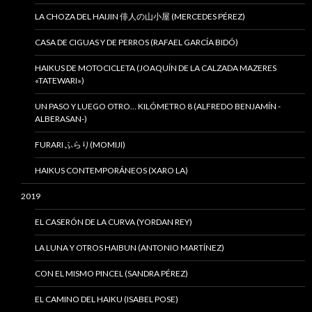
LA CHOZA DEL HAIJIN 俳人の山小屋 (MERCEDES PÉREZ)
CASA DE CIGUAS Y DE PERROS (RAFAEL GARCÍA BIDÓ)
HAIKUS DE MOTOCICLETA (JOAQUÍN DE LA CALZADA MAZERES
«TATEWARI»)
UN PASO Y LUEGO OTRO… KILÓMETRO 8 (ALFREDO BENJAMÍN -
ALBERASAN-)
FURARI ふらり(MOMIJI)
HAIKUS CONTEMPORÁNEOS (XARO LA)
2019
EL CASERÓN DE LA CURVA (YORDAN REY)
LA LUNA Y OTROS HAIBUN (ANTONIO MARTÍNEZ)
CON EL MISMO PINCEL (SANDRA PÉREZ)
EL CAMINO DEL HAIKU (ISABEL POSE)