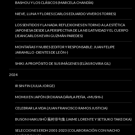
BASHOU Y LOS CLÁSICOS (MARCELA CHANDÍA)
NIEVE, LUNA Y FLORES (CARLOS EDUARDO VIVEROS TORRES)
LOS SENTIDOS Y LA NADA: REFLEXIONES EN TORNO A LA ESTÉTICA
JAPONESA DESDE LA PERSPECTIVA DE LA NEGATIVIDAD Y EL CUERPO
(JEANCARLOS KEVIN GUZMÁN PAREDES)
MONTAÑAS Y NUBES (EDITOR Y RESPONSABLE: JUAN FELIPE
JARAMILLO -DIENTES DE LEÓN-)
SHIKI: A PROPÓSITO DE SUS IMÁGENES (ELÍAS ROVIRA GIL)
2024
IR SIN FIN (JULIA JORGE)
MOMIJI EN JAPÓN (ROXANA DÁVILA PEÑA, «MUSHI»)
CELEBRAR LA VIDA (JUAN FRANCISCO RAMOS JUSTICIA)
BUSON HAIKUSHÛ 蕪村俳句集 (JAIME LORENTE Y SETSUKO TAKEOKA)
SELECCIONES ERDH 2001-2023 (COLABORACIÓN CON NACHO