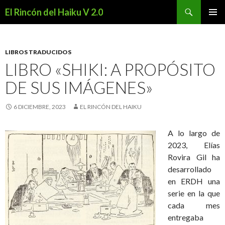
Buscar
El Rincón del Haiku V 2.0
SALTAR
MENÚ
AL
PRINCI
CONTENIDO
LIBROS TRADUCIDOS
LIBRO «SHIKI: A PROPÓSITO
DE SUS IMÁGENES»
6 DICIEMBRE, 2023
EL RINCÓN DEL HAIKU
A lo largo de
2023, Elías
Rovira Gil ha
desarrollado
en ERDH una
serie en la que
cada mes
entregaba