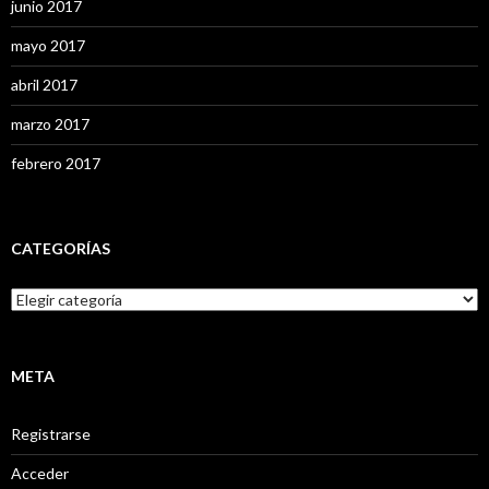
junio 2017
mayo 2017
abril 2017
marzo 2017
febrero 2017
CATEGORÍAS
C
a
t
e
g
META
o
r
Registrarse
í
a
Acceder
s