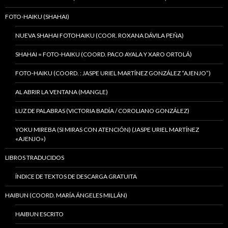
FOTO-HAIKU (SHAHAI)
NUEVA SHAHAI FOTOHAIKU (COOR. ROXANA DÁVILA PEÑA)
SHAHAI = FOTO-HAIKU (COORD. PACO AYALA Y XARO ORTOLÁ)
FOTO-HAIKU (COORD. : JASPE URIEL MARTÍNEZ GONZÁLEZ “AJENJO”)
AL ABRIR LA VENTANA (MANGLE)
LUZ DE PALABRAS (VICTORIA BADÍA / COROLIANO GONZÁLEZ)
YOKU MIREBA (SI MIRAS CON ATENCIÓN) (JASPE URIEL MARTÍNEZ
«AJENJO»)
LIBROS TRADUCIDOS
ÍNDICE DE TEXTOS DE DESCARGA GRATUITA
HAIBUN (COORD. MARÍA ÁNGELES MILLÁN)
HAIBUN ESCRITO