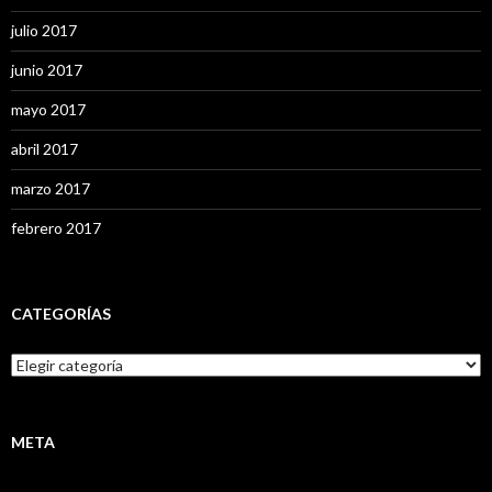
julio 2017
junio 2017
mayo 2017
abril 2017
marzo 2017
febrero 2017
CATEGORÍAS
C
a
t
e
g
META
o
r