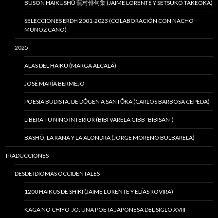
BUSON HAIKUSHÛ 蕪村俳句集 (JAIME LORENTE Y SETSUKO TAKEOKA)
SELECCIONES ERDH 2001-2023 (COLABORACIÓN CON NACHO
MUÑOZ CANO)
2025
ALAS DEL HAIKU (MARGA ALCALÁ)
JOSÉ MARÍA BERMEJO
POESÍA BUDISTA: DE DŌGEN A SANTŌKA (CARLOS BARBOSA CEPEDA)
LIBERA TU NIÑO INTERIOR (BIBI VARELA GIBB -BIBISAN-)
BASHÔ, LA RANA Y LA ALONDRA (JORGE MORENO BULBARELA)
TRADUCCIONES
DESDE IDIOMAS OCCIDENTALES
1200 HAIKUS DE SHIKI (JAIME LORENTE Y ELÍAS ROVIRA)
KAGA NO CHIYO-JO: UNA POETA JAPONESA DEL SIGLO XVIII