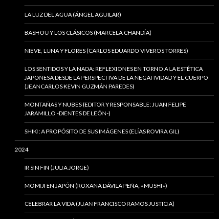
LA LUZ DEL AGUA (ÁNGEL AGUILAR)
BASHOU Y LOS CLÁSICOS (MARCELA CHANDÍA)
NIEVE, LUNA Y FLORES (CARLOS EDUARDO VIVEROS TORRES)
LOS SENTIDOS Y LA NADA: REFLEXIONES EN TORNO A LA ESTÉTICA
JAPONESA DESDE LA PERSPECTIVA DE LA NEGATIVIDAD Y EL CUERPO
(JEANCARLOS KEVIN GUZMÁN PAREDES)
MONTAÑAS Y NUBES (EDITOR Y RESPONSABLE: JUAN FELIPE
JARAMILLO -DIENTES DE LEÓN-)
SHIKI: A PROPÓSITO DE SUS IMÁGENES (ELÍAS ROVIRA GIL)
2024
IR SIN FIN (JULIA JORGE)
MOMIJI EN JAPÓN (ROXANA DÁVILA PEÑA, «MUSHI»)
CELEBRAR LA VIDA (JUAN FRANCISCO RAMOS JUSTICIA)