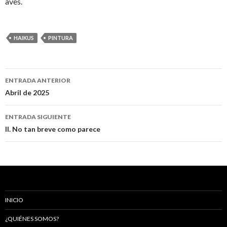
aves.
HAIKUS
PINTURA
ENTRADA ANTERIOR
Navegación
Abril de 2025
de
ENTRADA SIGUIENTE
entradas
II. No tan breve como parece
INICIO
¿QUIÉNES SOMOS?