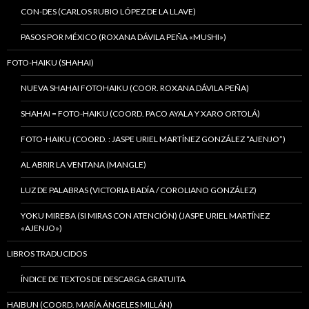
CON-DES (CARLOS RUBIO LÓPEZ DE LA LLAVE)
PASOS POR MÉXICO (ROXANA DÁVILA PEÑA «MUSHI»)
FOTO-HAIKU (SHAHAI)
NUEVA SHAHAI FOTOHAIKU (COOR. ROXANA DÁVILA PEÑA)
SHAHAI = FOTO-HAIKU (COORD. PACO AYALA Y XARO ORTOLÁ)
FOTO-HAIKU (COORD. : JASPE URIEL MARTÍNEZ GONZÁLEZ “AJENJO”)
AL ABRIR LA VENTANA (MANGLE)
LUZ DE PALABRAS (VICTORIA BADÍA / COROLIANO GONZÁLEZ)
YOKU MIREBA (SI MIRAS CON ATENCIÓN) (JASPE URIEL MARTÍNEZ
«AJENJO»)
LIBROS TRADUCIDOS
ÍNDICE DE TEXTOS DE DESCARGA GRATUITA
HAIBUN (COORD. MARÍA ÁNGELES MILLÁN)