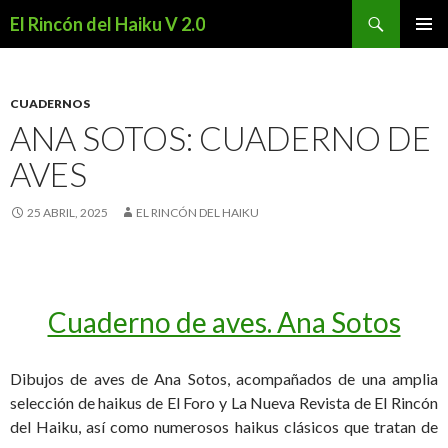
Buscar
El Rincón del Haiku V 2.0
SALTAR
MENÚ
AL
PRINCI
CONTENIDO
CUADERNOS
ANA SOTOS: CUADERNO DE
AVES
25 ABRIL, 2025
EL RINCÓN DEL HAIKU
Cuaderno de aves. Ana Sotos
Dibujos de aves de Ana Sotos, acompañados de una amplia
selección de haikus de El Foro y La Nueva Revista de El Rincón
del Haiku, así como numerosos haikus clásicos que tratan de