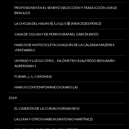
PROFESIONES EN EL SENRYÛ (SELECCIÓN Y TRADUCCIÓN JORGE
BRAULIO)
LA CHOZA DEL HAIJIN 俳人の山小屋 (MERCEDES PÉREZ)
CASA DE CIGUAS Y DE PERROS (RAFAEL GARCÍA BIDÓ)
HAIKUS DE MOTOCICLETA (JOAQUÍN DE LA CALZADA MAZERES
«TATEWARI»)
UN PASO Y LUEGO OTRO… KILÓMETRO 8 (ALFREDO BENJAMÍN -
ALBERASAN-)
FURARI ふらり(MOMIJI)
HAIKUS CONTEMPORÁNEOS (XARO LA)
2019
EL CASERÓN DE LA CURVA (YORDAN REY)
LA LUNA Y OTROS HAIBUN (ANTONIO MARTÍNEZ)