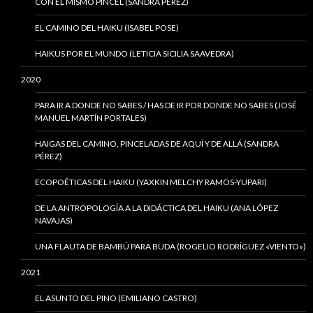
CON EL MISMO PINCEL (SANDRA PÉREZ)
EL CAMINO DEL HAIKU (ISABEL POSE)
HAIKUS POR EL MUNDO (LETICIA SICILIA SAAVEDRA)
2020
PARA IR A DONDE NO SABES / HAS DE IR POR DONDE NO SABES (JOSÉ
MANUEL MARTÍN PORTALES)
HAIGAS DEL CAMINO, PINCELADAS DE AQUÍ Y DE ALLÁ (SANDRA
PÉREZ)
ECOPOÉTICAS DEL HAIKU (YAXKIN MELCHY RAMOS-YUPARI)
DE LA ANTROPOLOGÍA A LA DIDÁCTICA DEL HAIKU (ANA LÓPEZ
NAVAJAS)
UNA FLAUTA DE BAMBÚ PARA BUDA (ROGELIO RODRÍGUEZ «VIENTO»)
2021
EL ASUNTO DEL PINO (EMILIANO CASTRO)