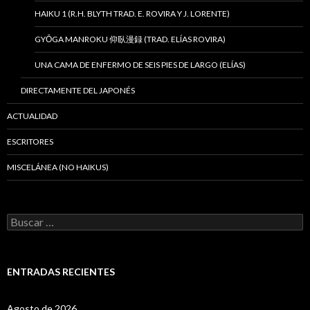
HAIKU 1 (R.H. BLYTH TRAD. E. ROVIRA Y J. LORENTE)
GYŌGA MANROKU 仰臥漫録 (TRAD. ELÍAS ROVIRA)
UNA CAMA DE ENFERMO DE SEIS PIES DE LARGO (ELÍAS)
DIRECTAMENTE DEL JAPONÉS
ACTUALIDAD
ESCRITORES
MISCELÁNEA (NO HAIKUS)
B
u
s
c
a
ENTRADAS RECIENTES
r
:
Agosto de 2026