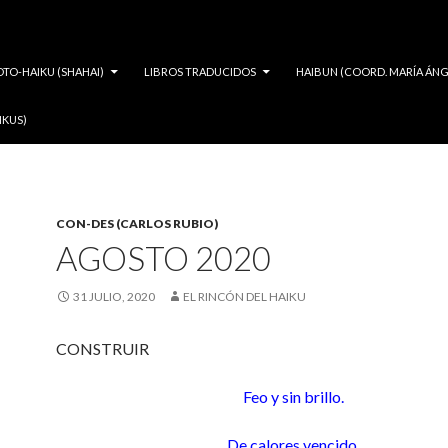
OTO-HAIKU (SHAHAI)
LIBROS TRADUCIDOS
HAIBUN (COORD. MARÍA ÁNG
IKUS)
CON-DES (CARLOS RUBIO)
AGOSTO 2020
31 JULIO, 2020
EL RINCÓN DEL HAIKU
CONSTRUIR
Feo y sin brillo.
De calores vencido,