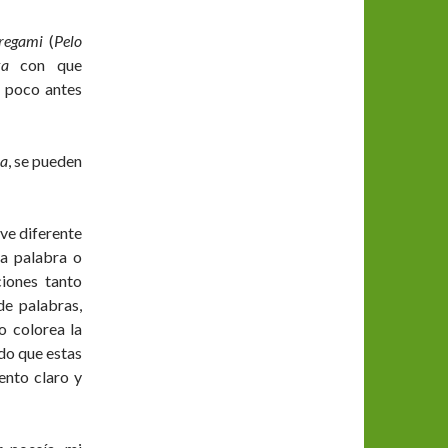
regami
(
Pelo
ka
con que
 poco antes
a
, se pueden
ve diferente
la palabra o
ciones tanto
de palabras,
o colorea la
ndo que estas
ento claro y