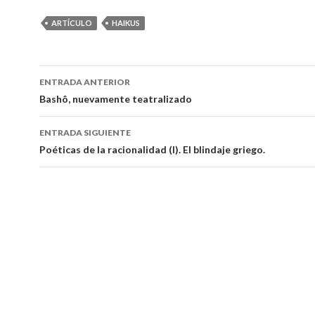
ARTÍCULO
HAIKUS
ENTRADA ANTERIOR
Navegación
Bashô, nuevamente teatralizado
de
ENTRADA SIGUIENTE
entradas
Poéticas de la racionalidad (I). El blindaje griego.