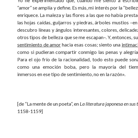
Yo he experimentado que, cuando me siento a escribir
“amor” se amplía y define. Es más, mi interés por la “bellez
enriquece. La maleza y las flores a las que no había prest
las hojas caídas, guijarros y piedras, árboles mustios –e
descubro líneas y ángulos interesantes, colores, delicad
otros tipos de belleza que se me escapan­–. Y, entonces, s
sentimiento de amor
hacia esas cosas; siento una
intimac
como si pudieran compartir conmigo las penas y alegrías
Para el ojo frío de la racionalidad, todo esto puede sona
como una emoción boba, pero la mayoría del tiem
inmersos en ese tipo de sentimiento, no en la razón».
[de “La mente de un poeta”, en
La literatura japonesa en sus 
1158-1159]