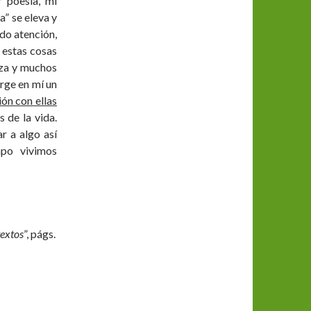
 poesía, mi
a” se eleva y
ado atención,
n estas cosas
eza y muchos
urge en mí un
ión con ellas
 de la vida.
r a algo así
po vivimos
textos
”, págs.