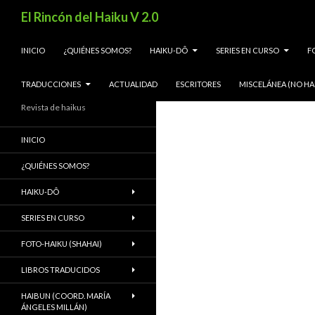
Buscar
El Rincón del Haiku V 2.0
SALTAR AL CONTENIDO
INICIO
¿QUIÉNES SOMOS?
HAIKU-DÔ
SERIES EN CURSO
F
TRADUCCIONES
ACTUALIDAD
ESCRITORES
MISCELÁNEA (NO HA
Revista de haikus
INICIO
¿QUIÉNES SOMOS?
HAIKU-DÔ
SERIES EN CURSO
FOTO-HAIKU (SHAHAI)
LIBROS TRADUCIDOS
HAIBUN (COORD. MARÍA
ÁNGELES MILLÁN)