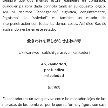
siempre que dos mentes están realmente en comunión,
cualquier palabra dada connota también su opuesto lógico.
Así, si decimos “abnegación”, significa, conjuntamente,
“egoísmo”. La “soledad” es también un estado de
interpenetración con todas las demás cosas. Así dice Bashō,
aspirando a estar en este estado:
憂きわれを寂しがらせよ秋の寺
Uki ware wo sabishi garaseyo kankodori
Ah, kankodori,
profundiza
mi soledad
(
Bashō
)
El kankodori es un ave que vive entre las montañas lejos de las
moradas de los hombres, por lo que su forma y figura son casi