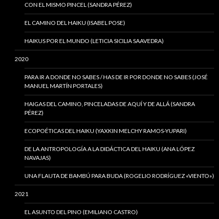
CON EL MISMO PINCEL (SANDRA PÉREZ)
EL CAMINO DEL HAIKU (ISABEL POSE)
HAIKUS POR EL MUNDO (LETICIA SICILIA SAAVEDRA)
2020
PARA IR A DONDE NO SABES / HAS DE IR POR DONDE NO SABES (JOSÉ
MANUEL MARTÍN PORTALES)
HAIGAS DEL CAMINO, PINCELADAS DE AQUÍ Y DE ALLÁ (SANDRA
PÉREZ)
ECOPOÉTICAS DEL HAIKU (YAXKIN MELCHY RAMOS-YUPARI)
DE LA ANTROPOLOGÍA A LA DIDÁCTICA DEL HAIKU (ANA LÓPEZ
NAVAJAS)
UNA FLAUTA DE BAMBÚ PARA BUDA (ROGELIO RODRÍGUEZ «VIENTO»)
2021
EL ASUNTO DEL PINO (EMILIANO CASTRO)