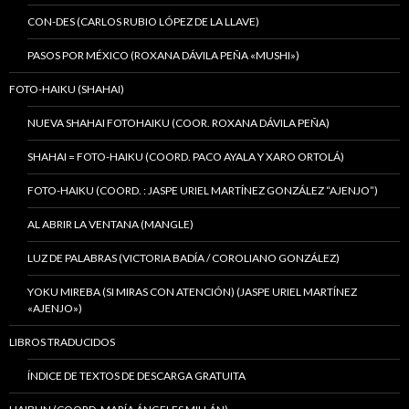
CON-DES (CARLOS RUBIO LÓPEZ DE LA LLAVE)
PASOS POR MÉXICO (ROXANA DÁVILA PEÑA «MUSHI»)
FOTO-HAIKU (SHAHAI)
NUEVA SHAHAI FOTOHAIKU (COOR. ROXANA DÁVILA PEÑA)
SHAHAI = FOTO-HAIKU (COORD. PACO AYALA Y XARO ORTOLÁ)
FOTO-HAIKU (COORD. : JASPE URIEL MARTÍNEZ GONZÁLEZ “AJENJO”)
AL ABRIR LA VENTANA (MANGLE)
LUZ DE PALABRAS (VICTORIA BADÍA / COROLIANO GONZÁLEZ)
YOKU MIREBA (SI MIRAS CON ATENCIÓN) (JASPE URIEL MARTÍNEZ
«AJENJO»)
LIBROS TRADUCIDOS
ÍNDICE DE TEXTOS DE DESCARGA GRATUITA