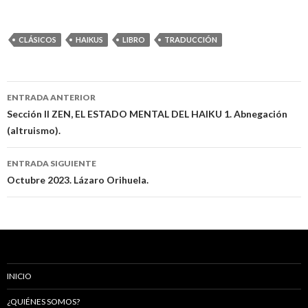
CLÁSICOS
HAIKUS
LIBRO
TRADUCCIÓN
ENTRADA ANTERIOR
Navegación
Sección II ZEN, EL ESTADO MENTAL DEL HAIKU 1. Abnegación
(altruismo).
de
entradas
ENTRADA SIGUIENTE
Octubre 2023. Lázaro Orihuela.
INICIO
¿QUIÉNES SOMOS?