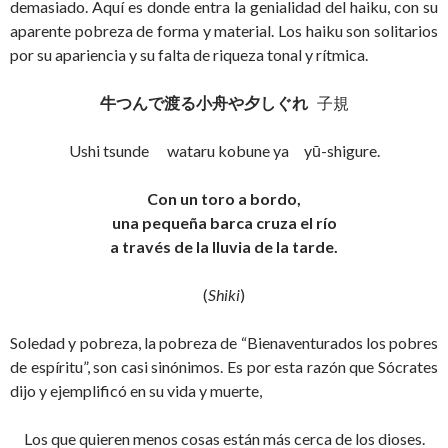
demasiado. Aquí es donde entra la genialidad del haiku, con su
aparente pobreza de forma y material. Los haiku son solitarios
por su apariencia y su falta de riqueza tonal y rítmica.
牛つんで渡る小舟や夕しぐれ
子規
Ushi tsunde wataru kobune ya yū-shigure.
Con un toro a bordo,
una pequeña barca cruza el río
a través de la lluvia de la tarde.
(
Shiki
)
Soledad y pobreza, la pobreza de “Bienaventurados los pobres
de espíritu”, son casi sinónimos. Es por esta razón que Sócrates
dijo y ejemplificó en su vida y muerte,
Los que quieren menos cosas están más cerca de los dioses.