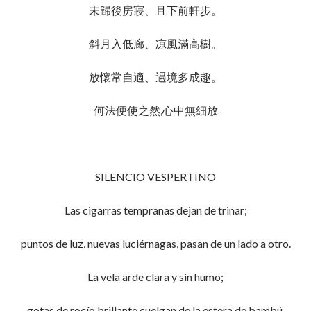
未歸後房寢、且下前軒步。
斜月入低廊、凉風滿高樹。
放懷常自適、遇境多成趣。
何法便使之然,心中無細放
SILENCIO VESPERTINO
Las cigarras tempranas dejan de trinar;
puntos de luz, nuevas luciérnagas, pasan de un lado a otro.
La vela arde clara y sin humo;
gotas de rocío brillante cuelgan de la estera de bambú.