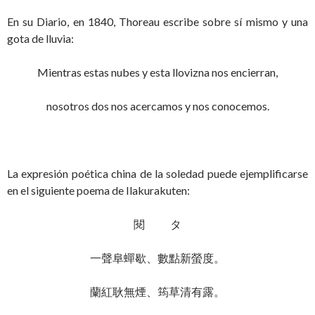
En su Diario, en 1840, Thoreau escribe sobre sí mismo y una
gota de lluvia:
Mientras estas nubes y esta llovizna nos encierran,
nosotros dos nos acercamos y nos conocemos.
La expresión poética china de la soledad puede ejemplificarse
en el siguiente poema de Ilakurakuten:
閱 タ
一聲阜蟬歇、數點新螢度。
蘭紅耿無煙、筠草清有露。