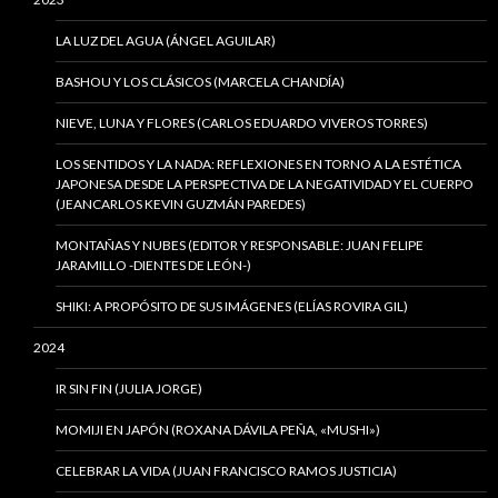
LA LUZ DEL AGUA (ÁNGEL AGUILAR)
BASHOU Y LOS CLÁSICOS (MARCELA CHANDÍA)
NIEVE, LUNA Y FLORES (CARLOS EDUARDO VIVEROS TORRES)
LOS SENTIDOS Y LA NADA: REFLEXIONES EN TORNO A LA ESTÉTICA
JAPONESA DESDE LA PERSPECTIVA DE LA NEGATIVIDAD Y EL CUERPO
(JEANCARLOS KEVIN GUZMÁN PAREDES)
MONTAÑAS Y NUBES (EDITOR Y RESPONSABLE: JUAN FELIPE
JARAMILLO -DIENTES DE LEÓN-)
SHIKI: A PROPÓSITO DE SUS IMÁGENES (ELÍAS ROVIRA GIL)
2024
IR SIN FIN (JULIA JORGE)
MOMIJI EN JAPÓN (ROXANA DÁVILA PEÑA, «MUSHI»)
CELEBRAR LA VIDA (JUAN FRANCISCO RAMOS JUSTICIA)