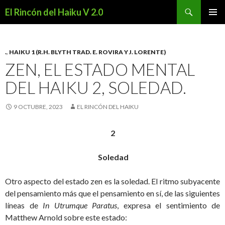
Buscar
El Rincón del Haiku V 2.0
SALTAR
MENÚ
AL
PRINCI
CONTENIDO
.
,
HAIKU 1 (R.H. BLYTH TRAD. E. ROVIRA Y J. LORENTE)
ZEN, EL ESTADO MENTAL
DEL HAIKU 2, SOLEDAD.
9 OCTUBRE, 2023
EL RINCÓN DEL HAIKU
2
Soledad
Otro aspecto del estado zen es la soledad. El ritmo subyacente
del pensamiento más que el pensamiento en sí, de las siguientes
líneas de
In Utrumque Paratus
, expresa el sentimiento de
Matthew Arnold sobre este estado: