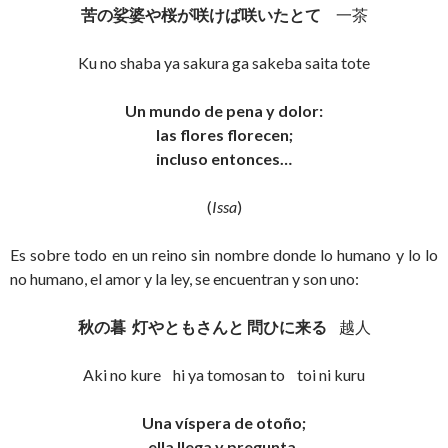
苦の娑婆や桜が咲けば咲いたとて
一茶
Ku no shaba ya sakura ga sakeba saita tote
Un mundo de pena y dolor:
las flores florecen;
incluso entonces…
(
Issa
)
Es sobre todo en un reino sin nombre donde lo humano y lo lo
no humano, el amor y la ley, se encuentran y son uno:
秋の暮
灯やともさんと
問ひに来る
越人
Aki no kure hi ya tomosan to toi ni kuru
Una víspera de otoño;
ella llega y pregunta,