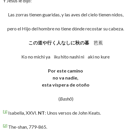
Y Jesús le dijo:
Las zorras tienen guaridas, y las aves del cielo tienen nidos,
pero el Hijo del hombre no tiene dónde recostar su cabeza.
この道や行く人なしに秋の暮
芭蕉
Ko no michi ya iku hito nashi ni aki no kure
Por este camino
no va nadie,
esta víspera de otoño
(
Bashō
)
[1]
Isabella, XXVI.
NT
: Unos versos de John Keats.
[2]
The-shan, 779-865.