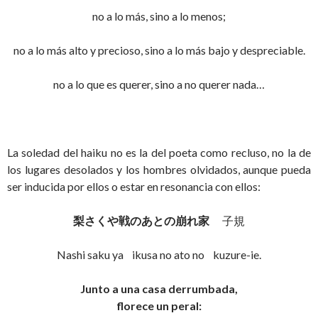
no a lo más, sino a lo menos;
no a lo más alto y precioso, sino a lo más bajo y despreciable.
no a lo que es querer, sino a no querer nada…
La soledad del haiku no es la del poeta como recluso, no la de
los lugares desolados y los hombres olvidados, aunque pueda
ser inducida por ellos o estar en resonancia con ellos:
梨さくや戦のあとの崩れ家
子規
Nashi saku ya ikusa no ato no kuzure-ie.
Junto a una casa derrumbada,
florece un peral: