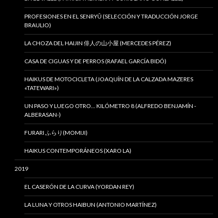
PROFESIONES EN EL SENRYÛ (SELECCIÓN Y TRADUCCIÓN JORGE
BRAULIO)
LA CHOZA DEL HAIJIN 俳人の山小屋 (MERCEDES PÉREZ)
CASA DE CIGUAS Y DE PERROS (RAFAEL GARCÍA BIDÓ)
HAIKUS DE MOTOCICLETA (JOAQUÍN DE LA CALZADA MAZERES
«TATEWARI»)
UN PASO Y LUEGO OTRO… KILÓMETRO 8 (ALFREDO BENJAMÍN -
ALBERASAN-)
FURARI ふらり(MOMIJI)
HAIKUS CONTEMPORÁNEOS (XARO LA)
2019
EL CASERÓN DE LA CURVA (YORDAN REY)
LA LUNA Y OTROS HAIBUN (ANTONIO MARTÍNEZ)