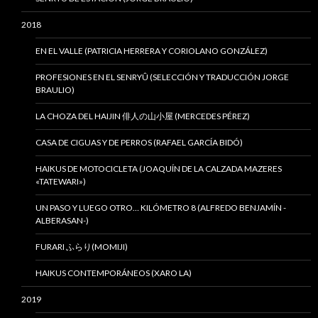
2018
EN EL VALLE (PATRICIA HERRERA Y CORIOLANO GONZÁLEZ)
PROFESIONES EN EL SENRYÛ (SELECCIÓN Y TRADUCCIÓN JORGE
BRAULIO)
LA CHOZA DEL HAIJIN 俳人の山小屋 (MERCEDES PÉREZ)
CASA DE CIGUAS Y DE PERROS (RAFAEL GARCÍA BIDÓ)
HAIKUS DE MOTOCICLETA (JOAQUÍN DE LA CALZADA MAZERES
«TATEWARI»)
UN PASO Y LUEGO OTRO… KILÓMETRO 8 (ALFREDO BENJAMÍN -
ALBERASAN-)
FURARI ふらり(MOMIJI)
HAIKUS CONTEMPORÁNEOS (XARO LA)
2019