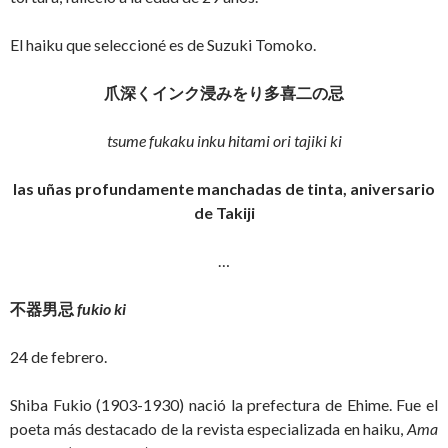
El haiku que seleccioné es de Suzuki Tomoko.
爪深くインク浸みをり多喜二の忌
tsume fukaku inku hitami ori tajiki ki
las uñas profundamente manchadas de tinta, aniversario
de Takiji
…
不器男忌
fukio ki
24 de febrero.
Shiba Fukio (1903-1930) nació la prefectura de Ehime. Fue el
poeta más destacado de la revista especializada en haiku,
Ama