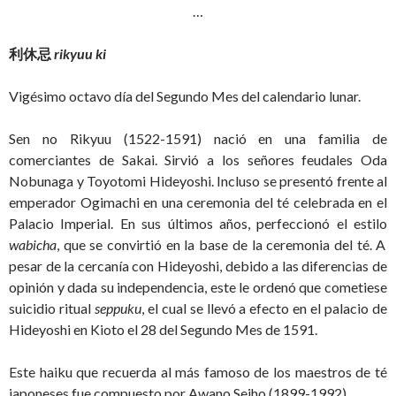
…
利休忌
rikyuu ki
Vigésimo octavo día del Segundo Mes del calendario lunar.
Sen no Rikyuu (1522-1591) nació en una familia de
comerciantes de Sakai. Sirvió a los señores feudales Oda
Nobunaga y Toyotomi Hideyoshi. Incluso se presentó frente al
emperador Ogimachi en una ceremonia del té celebrada en el
Palacio Imperial. En sus últimos años, perfeccionó el estilo
wabicha
, que se convirtió en la base de la ceremonia del té. A
pesar de la cercanía con Hideyoshi, debido a las diferencias de
opinión y dada su independencia, este le ordenó que cometiese
suicidio ritual
seppuku
, el cual se llevó a efecto en el palacio de
Hideyoshi en Kioto el 28 del Segundo Mes de 1591.
Este haiku que recuerda al más famoso de los maestros de té
japoneses fue compuesto por Awano Seiho (1899-1992).