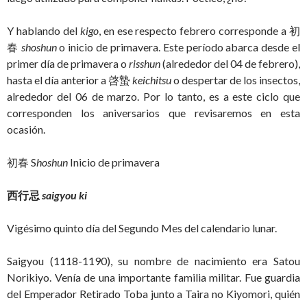
Y hablando del
kigo
, en ese respecto febrero corresponde a 初
春
shoshun
o inicio de primavera. Este período abarca desde el
primer día de primavera o
risshun
(alrededor del 04 de febrero),
hasta el día anterior a 啓蟄
keichitsu
o despertar de los insectos,
alrededor del 06 de marzo. Por lo tanto, es a este ciclo que
corresponden los aniversarios que revisaremos en esta
ocasión.
初春 S
hoshun
Inicio de primavera
西行忌
saigyou ki
Vigésimo quinto día del Segundo Mes del calendario lunar.
Saigyou (1118-1190), su nombre de nacimiento era Satou
Norikiyo. Venía de una importante familia militar. Fue guardia
del Emperador Retirado Toba junto a Taira no Kiyomori, quién