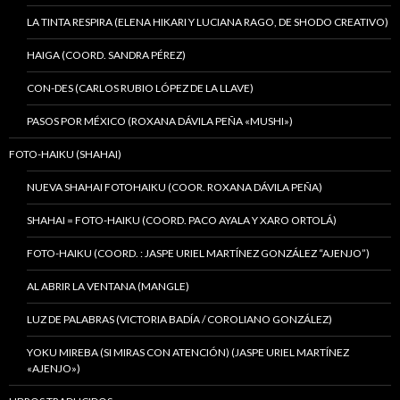
LA TINTA RESPIRA (ELENA HIKARI Y LUCIANA RAGO, DE SHODO CREATIVO)
HAIGA (COORD. SANDRA PÉREZ)
CON-DES (CARLOS RUBIO LÓPEZ DE LA LLAVE)
PASOS POR MÉXICO (ROXANA DÁVILA PEÑA «MUSHI»)
FOTO-HAIKU (SHAHAI)
NUEVA SHAHAI FOTOHAIKU (COOR. ROXANA DÁVILA PEÑA)
SHAHAI = FOTO-HAIKU (COORD. PACO AYALA Y XARO ORTOLÁ)
FOTO-HAIKU (COORD. : JASPE URIEL MARTÍNEZ GONZÁLEZ “AJENJO”)
AL ABRIR LA VENTANA (MANGLE)
LUZ DE PALABRAS (VICTORIA BADÍA / COROLIANO GONZÁLEZ)
YOKU MIREBA (SI MIRAS CON ATENCIÓN) (JASPE URIEL MARTÍNEZ
«AJENJO»)