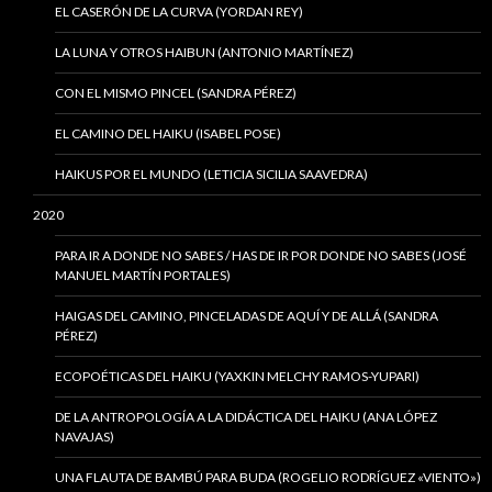
EL CASERÓN DE LA CURVA (YORDAN REY)
LA LUNA Y OTROS HAIBUN (ANTONIO MARTÍNEZ)
CON EL MISMO PINCEL (SANDRA PÉREZ)
EL CAMINO DEL HAIKU (ISABEL POSE)
HAIKUS POR EL MUNDO (LETICIA SICILIA SAAVEDRA)
2020
PARA IR A DONDE NO SABES / HAS DE IR POR DONDE NO SABES (JOSÉ
MANUEL MARTÍN PORTALES)
HAIGAS DEL CAMINO, PINCELADAS DE AQUÍ Y DE ALLÁ (SANDRA
PÉREZ)
ECOPOÉTICAS DEL HAIKU (YAXKIN MELCHY RAMOS-YUPARI)
DE LA ANTROPOLOGÍA A LA DIDÁCTICA DEL HAIKU (ANA LÓPEZ
NAVAJAS)
UNA FLAUTA DE BAMBÚ PARA BUDA (ROGELIO RODRÍGUEZ «VIENTO»)