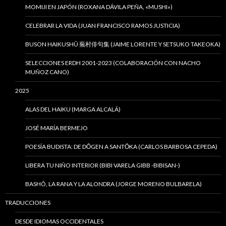
MOMIJI EN JAPÓN (ROXANA DÁVILA PEÑA, «MUSHI»)
CELEBRAR LA VIDA (JUAN FRANCISCO RAMOS JUSTICIA)
BUSON HAIKUSHÛ 蕪村俳句集 (JAIME LORENTE Y SETSUKO TAKEOKA)
SELECCIONES ERDH 2001-2023 (COLABORACIÓN CON NACHO
MUÑOZ CANO)
2025
ALAS DEL HAIKU (MARGA ALCALÁ)
JOSÉ MARÍA BERMEJO
POESÍA BUDISTA: DE DŌGEN A SANTŌKA (CARLOS BARBOSA CEPEDA)
LIBERA TU NIÑO INTERIOR (BIBI VARELA GIBB -BIBISAN-)
BASHÔ, LA RANA Y LA ALONDRA (JORGE MORENO BULBARELA)
TRADUCCIONES
DESDE IDIOMAS OCCIDENTALES