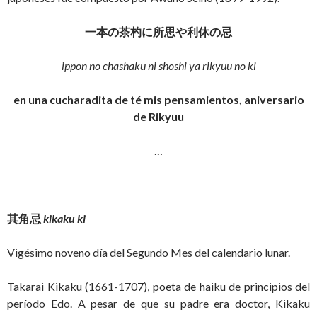
一本の茶杓に所思や利休の忌
ippon no chashaku ni shoshi ya rikyuu no ki
en una cucharadita de té mis pensamientos, aniversario
de Rikyuu
…
其角忌
kikaku ki
Vigésimo noveno día del Segundo Mes del calendario lunar.
Takarai Kikaku (1661-1707), poeta de haiku de principios del
período Edo. A pesar de que su padre era doctor, Kikaku