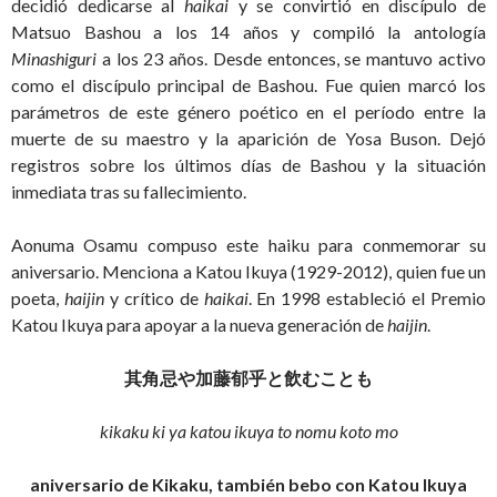
decidió dedicarse al
haikai
y se convirtió en discípulo de
Matsuo Bashou a los 14 años y compiló la antología
Minashiguri
a los 23 años. Desde entonces, se mantuvo activo
como el discípulo principal de Bashou. Fue quien marcó los
parámetros de este género poético en el período entre la
muerte de su maestro y la aparición de Yosa Buson. Dejó
registros sobre los últimos días de Bashou y la situación
inmediata tras su fallecimiento.
Aonuma Osamu compuso este haiku para conmemorar su
aniversario. Menciona a Katou Ikuya (1929-2012), quien fue un
poeta,
haijin
y crítico de
haikai
. En 1998 estableció el Premio
Katou Ikuya para apoyar a la nueva generación de
haijin
.
其角忌や加藤郁乎と飲むことも
kikaku ki ya katou ikuya to nomu koto mo
aniversario de Kikaku, también bebo con Katou Ikuya