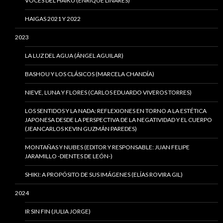
VOCES DEL HAIKU (ENRIQUE LINARES)
HAIGAS 2021 Y 2022
2023
LA LUZ DEL AGUA (ÁNGEL AGUILAR)
BASHOU Y LOS CLÁSICOS (MARCELA CHANDÍA)
NIEVE, LUNA Y FLORES (CARLOS EDUARDO VIVEROS TORRES)
LOS SENTIDOS Y LA NADA: REFLEXIONES EN TORNO A LA ESTÉTICA
JAPONESA DESDE LA PERSPECTIVA DE LA NEGATIVIDAD Y EL CUERPO
(JEANCARLOS KEVIN GUZMÁN PAREDES)
MONTAÑAS Y NUBES (EDITOR Y RESPONSABLE: JUAN FELIPE
JARAMILLO -DIENTES DE LEÓN-)
SHIKI: A PROPÓSITO DE SUS IMÁGENES (ELÍAS ROVIRA GIL)
2024
IR SIN FIN (JULIA JORGE)