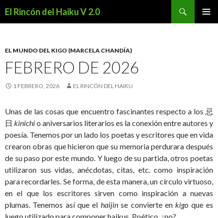
Buscar
El Rincón del Haiku V 2.0
SALTAR
MENÚ
AL
PRINCI
CONTENIDO
EL MUNDO DEL KIGO (MARCELA CHANDÍA)
FEBRERO DE 2026
1 FEBRERO, 2026
EL RINCÓN DEL HAIKU
Unas de las cosas que encuentro fascinantes respecto a los 忌
日
kinichi
o aniversarios literarios es la conexión entre autores y
poesía. Tenemos por un lado los poetas y escritores que en vida
crearon obras que hicieron que su memoria perdurara después
de su paso por este mundo. Y luego de su partida, otros poetas
utilizaron sus vidas, anécdotas, citas, etc. como inspiración
para recordarles. Se forma, de esta manera, un círculo virtuoso,
en el que los escritores sirven como inspiración a nuevas
plumas. Tenemos así que el
haijin
se convierte en
kigo
que es
luego utilizado para componer haikus. Poético, ¿no?