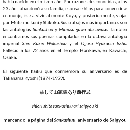
había nacido en el mismo año. Por razones desconocidas, a los
23 años abandonó a su familia, esposa e hijos para convertirse
en monje, irse a vivir al monte Koya, y, posteriormente, viajar
por Mutsu no kuni y Shikoku. Sus trabajos más importantes son
las antologías
Sankashuu
y
Mimosu gawa uta awase
. También
encontramos sus poemas compilados en la octava antología
imperial
Shin Kokin Wakashuu
y el
Ogura Hyakunin Isshu
.
Falleció a los 72 años en el Templo Horikawa, en Kawachi,
Osaka.
El siguiente haiku que conmemora su aniversario es de
Takahama Kyoshi (1874-1959).
栞して山家集あり西行忌
shiori shite sankashuu ari saigyou ki
marcando la página del
Sankashuu
, aniversario de Saigyou