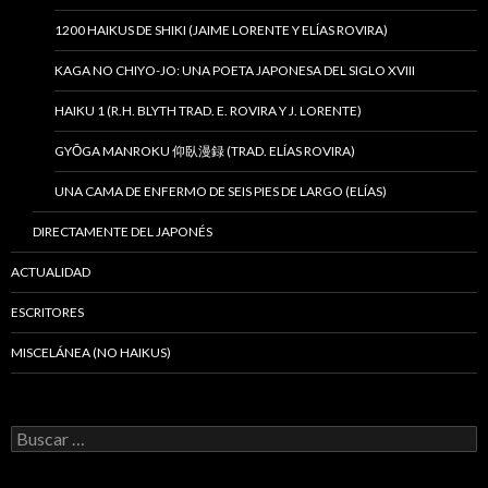
1200 HAIKUS DE SHIKI (JAIME LORENTE Y ELÍAS ROVIRA)
KAGA NO CHIYO-JO: UNA POETA JAPONESA DEL SIGLO XVIII
HAIKU 1 (R.H. BLYTH TRAD. E. ROVIRA Y J. LORENTE)
GYŌGA MANROKU 仰臥漫録 (TRAD. ELÍAS ROVIRA)
UNA CAMA DE ENFERMO DE SEIS PIES DE LARGO (ELÍAS)
DIRECTAMENTE DEL JAPONÉS
ACTUALIDAD
ESCRITORES
MISCELÁNEA (NO HAIKUS)
B
u
s