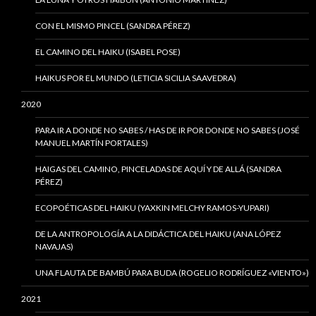
CON EL MISMO PINCEL (SANDRA PÉREZ)
EL CAMINO DEL HAIKU (ISABEL POSE)
HAIKUS POR EL MUNDO (LETICIA SICILIA SAAVEDRA)
2020
PARA IR A DONDE NO SABES / HAS DE IR POR DONDE NO SABES (JOSÉ
MANUEL MARTÍN PORTALES)
HAIGAS DEL CAMINO, PINCELADAS DE AQUÍ Y DE ALLÁ (SANDRA
PÉREZ)
ECOPOÉTICAS DEL HAIKU (YAXKIN MELCHY RAMOS-YUPARI)
DE LA ANTROPOLOGÍA A LA DIDÁCTICA DEL HAIKU (ANA LÓPEZ
NAVAJAS)
UNA FLAUTA DE BAMBÚ PARA BUDA (ROGELIO RODRÍGUEZ «VIENTO»)
2021