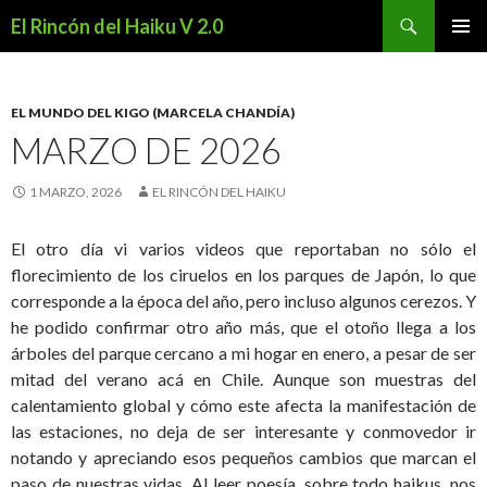
Buscar
El Rincón del Haiku V 2.0
SALTAR
MENÚ
AL
PRINCI
CONTENIDO
EL MUNDO DEL KIGO (MARCELA CHANDÍA)
MARZO DE 2026
1 MARZO, 2026
EL RINCÓN DEL HAIKU
El otro día vi varios videos que reportaban no sólo el
florecimiento de los ciruelos en los parques de Japón, lo que
corresponde a la época del año, pero incluso algunos cerezos. Y
he podido confirmar otro año más, que el otoño llega a los
árboles del parque cercano a mi hogar en enero, a pesar de ser
mitad del verano acá en Chile. Aunque son muestras del
calentamiento global y cómo este afecta la manifestación de
las estaciones, no deja de ser interesante y conmovedor ir
notando y apreciando esos pequeños cambios que marcan el
paso de nuestras vidas. Al leer poesía, sobre todo haikus, nos