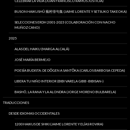
CELEBRAR LA VIDA (JUAN FRANCISCO RAMOS JUSTICIA)
BUSON HAIKUSHÛ 蕪村俳句集 (JAIME LORENTE Y SETSUKO TAKEOKA)
SELECCIONES ERDH 2001-2023 (COLABORACIÓN CON NACHO
MUÑOZ CANO)
2025
ALAS DEL HAIKU (MARGA ALCALÁ)
JOSÉ MARÍA BERMEJO
POESÍA BUDISTA: DE DŌGEN A SANTŌKA (CARLOS BARBOSA CEPEDA)
LIBERA TU NIÑO INTERIOR (BIBI VARELA GIBB -BIBISAN-)
BASHÔ, LA RANA Y LA ALONDRA (JORGE MORENO BULBARELA)
TRADUCCIONES
DESDE IDIOMAS OCCIDENTALES
1200 HAIKUS DE SHIKI (JAIME LORENTE Y ELÍAS ROVIRA)