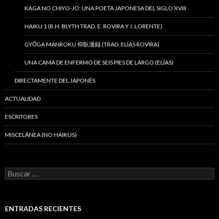
KAGA NO CHIYO-JO: UNA POETA JAPONESA DEL SIGLO XVIII
HAIKU 1 (R.H. BLYTH TRAD. E. ROVIRA Y J. LORENTE)
GYŌGA MANROKU 仰臥漫録 (TRAD. ELÍAS ROVIRA)
UNA CAMA DE ENFERMO DE SEIS PIES DE LARGO (ELÍAS)
DIRECTAMENTE DEL JAPONÉS
ACTUALIDAD
ESCRITORES
MISCELÁNEA (NO HAIKUS)
B
u
s
c
a
ENTRADAS RECIENTES
r