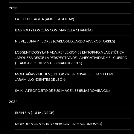
2023
LA LUZ DEL AGUA (ÁNGEL AGUILAR)
BASHOU Y LOS CLÁSICOS (MARCELA CHANDÍA)
NIEVE, LUNA Y FLORES (CARLOS EDUARDO VIVEROS TORRES)
LOS SENTIDOS Y LA NADA: REFLEXIONES EN TORNO A LA ESTÉTICA
JAPONESA DESDE LA PERSPECTIVA DE LA NEGATIVIDAD Y EL CUERPO
(JEANCARLOS KEVIN GUZMÁN PAREDES)
MONTAÑAS Y NUBES (EDITOR Y RESPONSABLE: JUAN FELIPE
JARAMILLO -DIENTES DE LEÓN-)
SHIKI: A PROPÓSITO DE SUS IMÁGENES (ELÍAS ROVIRA GIL)
2024
IR SIN FIN (JULIA JORGE)
MOMIJI EN JAPÓN (ROXANA DÁVILA PEÑA, «MUSHI»)