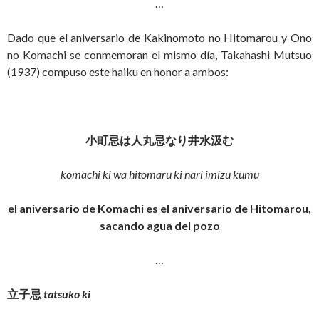
…
Dado que el aniversario de Kakinomoto no Hitomarou y Ono
no Komachi se conmemoran el mismo día, Takahashi Mutsuo
(1937) compuso este haiku en honor a ambos:
小町忌は人丸忌なり井水汲む
komachi ki wa hitomaru ki nari imizu kumu
el aniversario de Komachi es el aniversario de Hitomarou,
sacando agua del pozo
…
立子忌
tatsuko ki