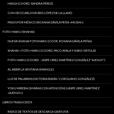
HAIGA (COORD. SANDRA PÉREZ)
CON-DES (CARLOS RUBIO LÓPEZ DE LA LLAVE)
PASOS POR MÉXICO (ROXANA DÁVILA PEÑA «MUSHI»)
FOTO-HAIKU (SHAHAI)
NUEVA SHAHAI FOTOHAIKU (COOR. ROXANA DÁVILA PEÑA)
SHAHAI = FOTO-HAIKU (COORD. PACO AYALA Y XARO ORTOLÁ)
FOTO-HAIKU (COORD. : JASPE URIEL MARTÍNEZ GONZÁLEZ “AJENJO”)
AL ABRIR LA VENTANA (MANGLE)
LUZ DE PALABRAS (VICTORIA BADÍA / COROLIANO GONZÁLEZ)
YOKU MIREBA (SI MIRAS CON ATENCIÓN) (JASPE URIEL MARTÍNEZ
«AJENJO»)
LIBROS TRADUCIDOS
ÍNDICE DE TEXTOS DE DESCARGA GRATUITA