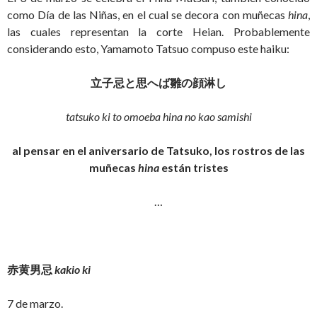
como Día de las Niñas, en el cual se decora con muñecas
hina
,
las cuales representan la corte Heian. Probablemente
considerando esto, Yamamoto Tatsuo compuso este haiku:
立子忌と思へば雛の顔淋し
tatsuko ki to omoeba hina no kao samishi
al pensar en el aniversario de Tatsuko, los rostros de las
muñecas
hina
están tristes
…
赤黄男忌
kakio ki
7 de marzo.