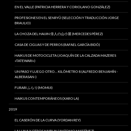
EN EL VALLE (PATRICIA HERRERA Y CORIOLANO GONZÁLEZ)
PROFESIONES EN EL SENRYÛ (SELECCIÓN Y TRADUCCIÓN JORGE
BRAULIO)
LA CHOZA DEL HAIJIN 俳人の山小屋 (MERCEDES PÉREZ)
CASA DE CIGUAS Y DE PERROS (RAFAEL GARCÍA BIDÓ)
HAIKUS DE MOTOCICLETA (JOAQUÍN DE LA CALZADA MAZERES
«TATEWARI»)
UN PASO Y LUEGO OTRO… KILÓMETRO 8 (ALFREDO BENJAMÍN -
ALBERASAN-)
FURARI ふらり(MOMIJI)
HAIKUS CONTEMPORÁNEOS (XARO LA)
2019
EL CASERÓN DE LA CURVA (YORDAN REY)
LA LUNA Y OTROS HAIBUN (ANTONIO MARTÍNEZ)