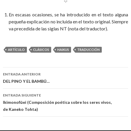
-.-
En escasas ocasiones, se ha introducido en el texto alguna
pequeña explicación no incluida en el texto original. Siempre
va precedida de las siglas NT (nota del traductor).
ARTÍCULO
CLÁSICOS
HAIKUS
TRADUCCIÓN
ENTRADA ANTERIOR
Navegación
DEL PINO Y EL BAMBÚ…
de
ENTRADA SIGUIENTE
entradas
Ikimonofūei (Composición poética sobre los seres vivos,
de Kaneko Tohta)