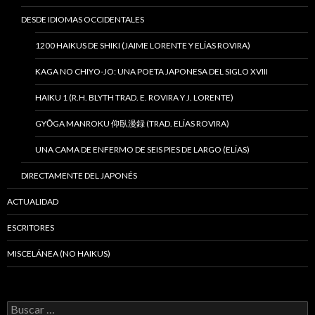
DESDE IDIOMAS OCCIDENTALES
1200 HAIKUS DE SHIKI (JAIME LORENTE Y ELÍAS ROVIRA)
KAGA NO CHIYO-JO: UNA POETA JAPONESA DEL SIGLO XVIII
HAIKU 1 (R.H. BLYTH TRAD. E. ROVIRA Y J. LORENTE)
GYŌGA MANROKU 仰臥漫録 (TRAD. ELÍAS ROVIRA)
UNA CAMA DE ENFERMO DE SEIS PIES DE LARGO (ELÍAS)
DIRECTAMENTE DEL JAPONÉS
ACTUALIDAD
ESCRITORES
MISCELÁNEA (NO HAIKUS)
B