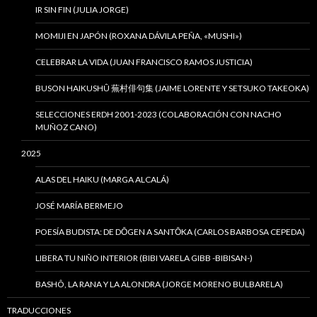
IR SIN FIN (JULIA JORGE)
MOMIJI EN JAPÓN (ROXANA DÁVILA PEÑA, «MUSHI»)
CELEBRAR LA VIDA (JUAN FRANCISCO RAMOS JUSTICIA)
BUSON HAIKUSHÛ 蕪村俳句集 (JAIME LORENTE Y SETSUKO TAKEOKA)
SELECCIONES ERDH 2001-2023 (COLABORACIÓN CON NACHO
MUÑOZ CANO)
2025
ALAS DEL HAIKU (MARGA ALCALÁ)
JOSÉ MARÍA BERMEJO
POESÍA BUDISTA: DE DŌGEN A SANTŌKA (CARLOS BARBOSA CEPEDA)
LIBERA TU NIÑO INTERIOR (BIBI VARELA GIBB -BIBISAN-)
BASHÔ, LA RANA Y LA ALONDRA (JORGE MORENO BULBARELA)
TRADUCCIONES