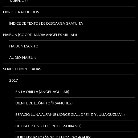
«AJENJO»)
LIBROS TRADUCIDOS
ÍNDICE DE TEXTOS DE DESCARGA GRATUITA
HAIBUN (COORD. MARÍA ÁNGELES MILLÁN)
HAIBUN ESCRITO
AUDIO-HAIBUN
SERIES COMPLETADAS
2017
EN LA ORILLA (ÁNGEL AGUILAR)
DIENTE DE LEÓN (TOÑI SÁNCHEZ)
ESPACIO LUNA ALFANJE (JORGE GIALLORENZI Y JULIA GUZMÁN)
HIJOS DE KUNG FU (FRUTOS SORIANO)
NUBES DE PASO (ÁNGELES HIDALGO -KAUR-)