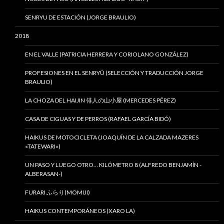
SENRYU DE ESTACIÓN (JORGE BRAULIO)
2018
EN EL VALLE (PATRICIA HERRERA Y CORIOLANO GONZÁLEZ)
PROFESIONES EN EL SENRYÛ (SELECCIÓN Y TRADUCCIÓN JORGE
BRAULIO)
LA CHOZA DEL HAIJIN 俳人の山小屋 (MERCEDES PÉREZ)
CASA DE CIGUAS Y DE PERROS (RAFAEL GARCÍA BIDÓ)
HAIKUS DE MOTOCICLETA (JOAQUÍN DE LA CALZADA MAZERES
«TATEWARI»)
UN PASO Y LUEGO OTRO… KILÓMETRO 8 (ALFREDO BENJAMÍN -
ALBERASAN-)
FURARI ふらり(MOMIJI)
HAIKUS CONTEMPORÁNEOS (XARO LA)