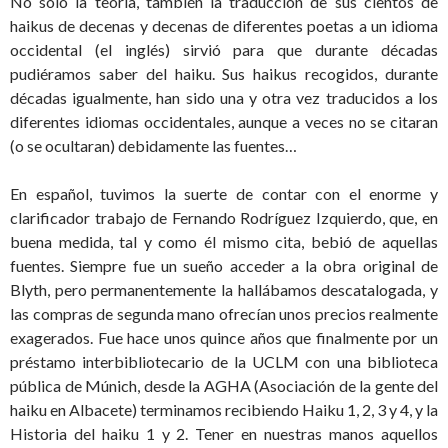
No sólo la teoría, también la traducción de sus cientos de
haikus de decenas y decenas de diferentes poetas a un idioma
occidental (el inglés) sirvió para que durante décadas
pudiéramos saber del haiku. Sus haikus recogidos, durante
décadas igualmente, han sido una y otra vez traducidos a los
diferentes idiomas occidentales, aunque a veces no se citaran
(o se ocultaran) debidamente las fuentes…
En español, tuvimos la suerte de contar con el enorme y
clarificador trabajo de Fernando Rodríguez Izquierdo, que, en
buena medida, tal y como él mismo cita, bebió de aquellas
fuentes. Siempre fue un sueño acceder a la obra original de
Blyth, pero permanentemente la hallábamos descatalogada, y
las compras de segunda mano ofrecían unos precios realmente
exagerados. Fue hace unos quince años que finalmente por un
préstamo interbibliotecario de la UCLM con una biblioteca
pública de Múnich, desde la AGHA (Asociación de la gente del
haiku en Albacete) terminamos recibiendo Haiku 1, 2, 3 y 4, y la
Historia del haiku 1 y 2. Tener en nuestras manos aquellos