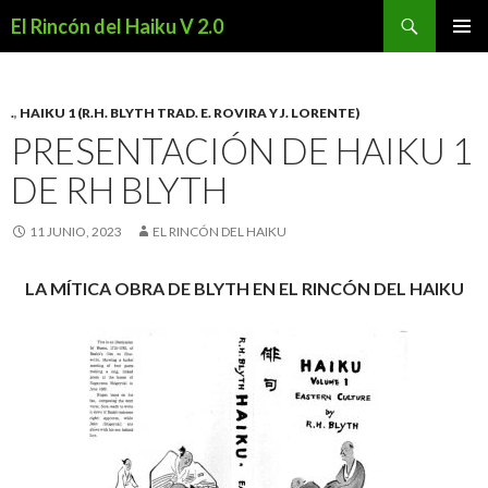
Buscar
El Rincón del Haiku V 2.0
SALTAR
MENÚ
AL
PRINCI
CONTENIDO
.
,
HAIKU 1 (R.H. BLYTH TRAD. E. ROVIRA Y J. LORENTE)
PRESENTACIÓN DE HAIKU 1
DE RH BLYTH
11 JUNIO, 2023
EL RINCÓN DEL HAIKU
LA MÍTICA OBRA DE BLYTH EN EL RINCÓN DEL HAIKU