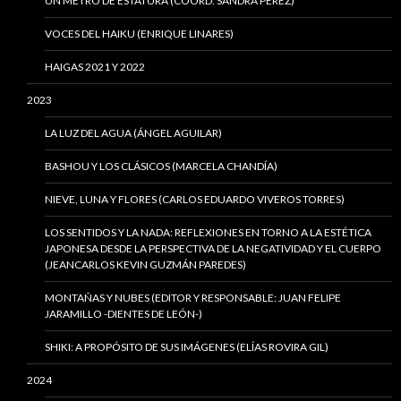
UN METRO DE ESTATURA (COORD. SANDRA PÉREZ)
VOCES DEL HAIKU (ENRIQUE LINARES)
HAIGAS 2021 Y 2022
2023
LA LUZ DEL AGUA (ÁNGEL AGUILAR)
BASHOU Y LOS CLÁSICOS (MARCELA CHANDÍA)
NIEVE, LUNA Y FLORES (CARLOS EDUARDO VIVEROS TORRES)
LOS SENTIDOS Y LA NADA: REFLEXIONES EN TORNO A LA ESTÉTICA
JAPONESA DESDE LA PERSPECTIVA DE LA NEGATIVIDAD Y EL CUERPO
(JEANCARLOS KEVIN GUZMÁN PAREDES)
MONTAÑAS Y NUBES (EDITOR Y RESPONSABLE: JUAN FELIPE
JARAMILLO -DIENTES DE LEÓN-)
SHIKI: A PROPÓSITO DE SUS IMÁGENES (ELÍAS ROVIRA GIL)
2024