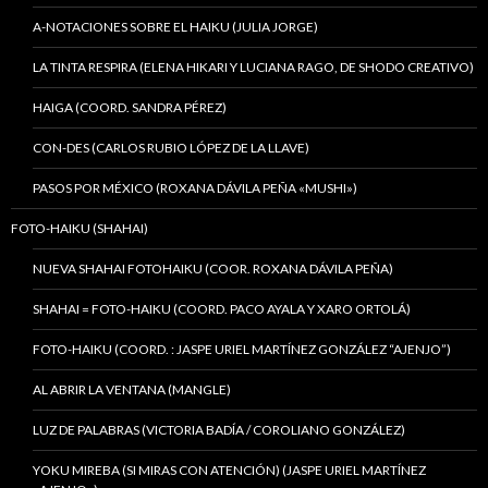
A-NOTACIONES SOBRE EL HAIKU (JULIA JORGE)
LA TINTA RESPIRA (ELENA HIKARI Y LUCIANA RAGO, DE SHODO CREATIVO)
HAIGA (COORD. SANDRA PÉREZ)
CON-DES (CARLOS RUBIO LÓPEZ DE LA LLAVE)
PASOS POR MÉXICO (ROXANA DÁVILA PEÑA «MUSHI»)
FOTO-HAIKU (SHAHAI)
NUEVA SHAHAI FOTOHAIKU (COOR. ROXANA DÁVILA PEÑA)
SHAHAI = FOTO-HAIKU (COORD. PACO AYALA Y XARO ORTOLÁ)
FOTO-HAIKU (COORD. : JASPE URIEL MARTÍNEZ GONZÁLEZ “AJENJO”)
AL ABRIR LA VENTANA (MANGLE)
LUZ DE PALABRAS (VICTORIA BADÍA / COROLIANO GONZÁLEZ)
YOKU MIREBA (SI MIRAS CON ATENCIÓN) (JASPE URIEL MARTÍNEZ