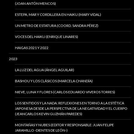
(JOAN ANTÓN MENCOS)
ESTEPA, MAR Y CORDILLERA EN HAIKU (MARY VIDAL)
UN METRO DE ESTATURA (COORD. SANDRA PÉREZ)
VOCES DEL HAIKU (ENRIQUE LINARES)
HAIGAS 2021 Y 2022
2023
LA LUZ DEL AGUA (ÁNGEL AGUILAR)
BASHOU Y LOS CLÁSICOS (MARCELA CHANDÍA)
NIEVE, LUNA Y FLORES (CARLOS EDUARDO VIVEROS TORRES)
LOS SENTIDOS Y LA NADA: REFLEXIONES EN TORNO A LA ESTÉTICA
JAPONESA DESDE LA PERSPECTIVA DE LA NEGATIVIDAD Y EL CUERPO
(JEANCARLOS KEVIN GUZMÁN PAREDES)
MONTAÑAS Y NUBES (EDITOR Y RESPONSABLE: JUAN FELIPE
JARAMILLO -DIENTES DE LEÓN-)