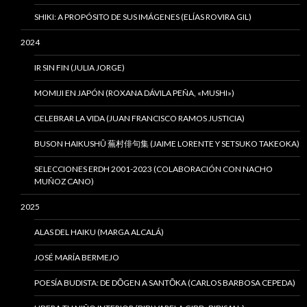
SHIKI: A PROPÓSITO DE SUS IMÁGENES (ELÍAS ROVIRA GIL)
2024
IR SIN FIN (JULIA JORGE)
MOMIJI EN JAPÓN (ROXANA DÁVILA PEÑA, «MUSHI»)
CELEBRAR LA VIDA (JUAN FRANCISCO RAMOS JUSTICIA)
BUSON HAIKUSHÛ 蕪村俳句集 (JAIME LORENTE Y SETSUKO TAKEOKA)
SELECCIONES ERDH 2001-2023 (COLABORACIÓN CON NACHO
MUÑOZ CANO)
2025
ALAS DEL HAIKU (MARGA ALCALÁ)
JOSÉ MARÍA BERMEJO
POESÍA BUDISTA: DE DŌGEN A SANTŌKA (CARLOS BARBOSA CEPEDA)