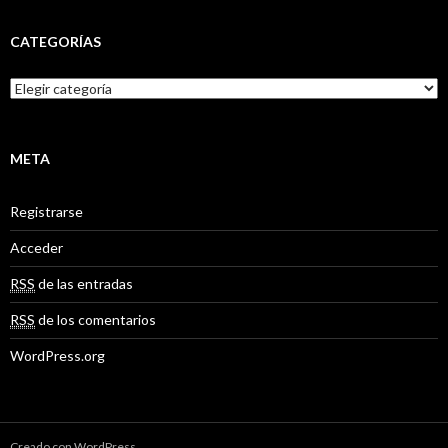
CATEGORÍAS
C
a
t
e
g
META
o
r
Registrarse
í
a
Acceder
s
RSS
de las entradas
RSS
de los comentarios
WordPress.org
Creado con WordPress