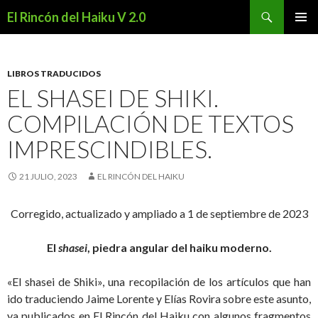
Buscar
El Rincón del Haiku V 2.0
SALTAR
MENÚ
AL
PRINCI
CONTENIDO
LIBROS TRADUCIDOS
EL SHASEI DE SHIKI.
COMPILACIÓN DE TEXTOS
IMPRESCINDIBLES.
21 JULIO, 2023
EL RINCÓN DEL HAIKU
Corregido, actualizado y ampliado a 1 de septiembre de 2023
El
shasei
, piedra angular del haiku moderno.
«El shasei de Shiki», una recopilación de los artículos que han
ido traduciendo Jaime Lorente y Elías Rovira sobre este asunto,
ya publicados en El Rincón del Haiku con algunos fragmentos