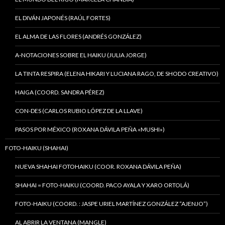
EL DIVÁN JAPONÉS (RAÚL FORTES)
EL ALMA DE LAS FLORES (ANDRÉS GONZÁLEZ)
A-NOTACIONES SOBRE EL HAIKU (JULIA JORGE)
LA TINTA RESPIRA (ELENA HIKARI Y LUCIANA RAGO, DE SHODO CREATIVO)
HAIGA (COORD. SANDRA PÉREZ)
CON-DES (CARLOS RUBIO LÓPEZ DE LA LLAVE)
PASOS POR MÉXICO (ROXANA DÁVILA PEÑA «MUSHI»)
FOTO-HAIKU (SHAHAI)
NUEVA SHAHAI FOTOHAIKU (COOR. ROXANA DÁVILA PEÑA)
SHAHAI = FOTO-HAIKU (COORD. PACO AYALA Y XARO ORTOLÁ)
FOTO-HAIKU (COORD. : JASPE URIEL MARTÍNEZ GONZÁLEZ “AJENJO”)
AL ABRIR LA VENTANA (MANGLE)