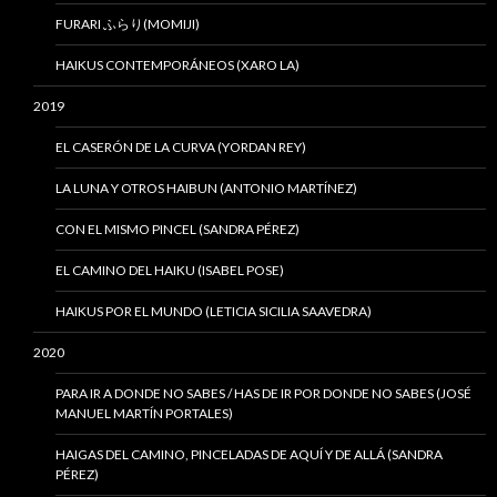
FURARI ふらり(MOMIJI)
HAIKUS CONTEMPORÁNEOS (XARO LA)
2019
EL CASERÓN DE LA CURVA (YORDAN REY)
LA LUNA Y OTROS HAIBUN (ANTONIO MARTÍNEZ)
CON EL MISMO PINCEL (SANDRA PÉREZ)
EL CAMINO DEL HAIKU (ISABEL POSE)
HAIKUS POR EL MUNDO (LETICIA SICILIA SAAVEDRA)
2020
PARA IR A DONDE NO SABES / HAS DE IR POR DONDE NO SABES (JOSÉ
MANUEL MARTÍN PORTALES)
HAIGAS DEL CAMINO, PINCELADAS DE AQUÍ Y DE ALLÁ (SANDRA
PÉREZ)