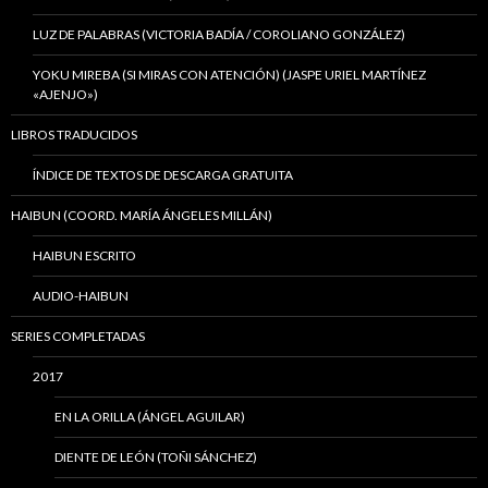
LUZ DE PALABRAS (VICTORIA BADÍA / COROLIANO GONZÁLEZ)
YOKU MIREBA (SI MIRAS CON ATENCIÓN) (JASPE URIEL MARTÍNEZ
«AJENJO»)
LIBROS TRADUCIDOS
ÍNDICE DE TEXTOS DE DESCARGA GRATUITA
HAIBUN (COORD. MARÍA ÁNGELES MILLÁN)
HAIBUN ESCRITO
AUDIO-HAIBUN
SERIES COMPLETADAS
2017
EN LA ORILLA (ÁNGEL AGUILAR)
DIENTE DE LEÓN (TOÑI SÁNCHEZ)