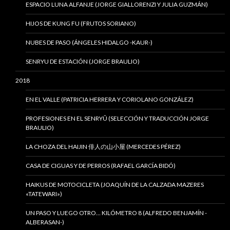
ESPACIO LUNA ALFANJE (JORGE GIALLORENZI Y JULIA GUZMÁN)
HIJOS DE KUNG FU (FRUTOS SORIANO)
NUBES DE PASO (ÁNGELES HIDALGO -KAUR-)
SENRYU DE ESTACIÓN (JORGE BRAULIO)
2018
EN EL VALLE (PATRICIA HERRERA Y CORIOLANO GONZÁLEZ)
PROFESIONES EN EL SENRYÛ (SELECCIÓN Y TRADUCCIÓN JORGE
BRAULIO)
LA CHOZA DEL HAIJIN 俳人の山小屋 (MERCEDES PÉREZ)
CASA DE CIGUAS Y DE PERROS (RAFAEL GARCÍA BIDÓ)
HAIKUS DE MOTOCICLETA (JOAQUÍN DE LA CALZADA MAZERES
«TATEWARI»)
UN PASO Y LUEGO OTRO… KILÓMETRO 8 (ALFREDO BENJAMÍN -
ALBERASAN-)