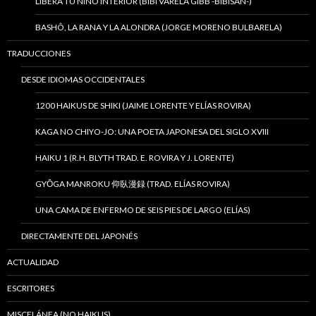
LIBERA TU NIÑO INTERIOR (BIBI VARELA GIBB -BIBISAN-)
BASHÔ, LA RANA Y LA ALONDRA (JORGE MORENO BULBARELA)
TRADUCCIONES
DESDE IDIOMAS OCCIDENTALES
1200 HAIKUS DE SHIKI (JAIME LORENTE Y ELÍAS ROVIRA)
KAGA NO CHIYO-JO: UNA POETA JAPONESA DEL SIGLO XVIII
HAIKU 1 (R.H. BLYTH TRAD. E. ROVIRA Y J. LORENTE)
GYŌGA MANROKU 仰臥漫録 (TRAD. ELÍAS ROVIRA)
UNA CAMA DE ENFERMO DE SEIS PIES DE LARGO (ELÍAS)
DIRECTAMENTE DEL JAPONÉS
ACTUALIDAD
ESCRITORES
MISCELÁNEA (NO HAIKUS)