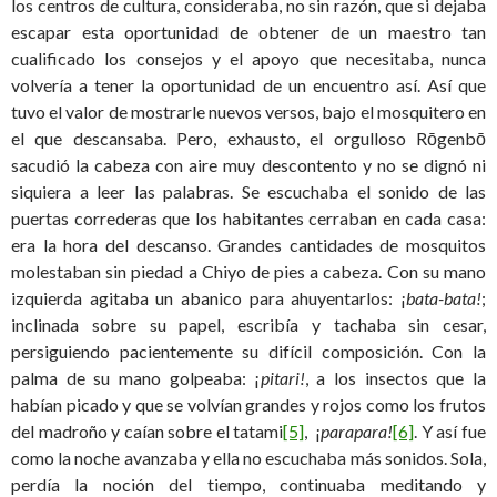
los centros de cultura, consideraba, no sin razón, que si dejaba
escapar esta oportunidad de obtener de un maestro tan
cualificado los consejos y el apoyo que necesitaba, nunca
volvería a tener la oportunidad de un encuentro así. Así que
tuvo el valor de mostrarle nuevos versos, bajo el mosquitero en
el que descansaba. Pero, exhausto, el orgulloso Rōgenbō
sacudió la cabeza con aire muy descontento y no se dignó ni
siquiera a leer las palabras. Se escuchaba el sonido de las
puertas correderas que los habitantes cerraban en cada casa:
era la hora del descanso. Grandes cantidades de mosquitos
molestaban sin piedad a Chiyo de pies a cabeza. Con su mano
izquierda agitaba un abanico para ahuyentarlos: ¡
bata-bata!
;
inclinada sobre su papel, escribía y tachaba sin cesar,
persiguiendo pacientemente su difícil composición. Con la
palma de su mano golpeaba: ¡
pitari!
, a los insectos que la
habían picado y que se volvían grandes y rojos como los frutos
del madroño y caían sobre el tatami
[5]
, ¡
parapara!
[6]
. Y así fue
como la noche avanzaba y ella no escuchaba más sonidos. Sola,
perdía la noción del tiempo, continuaba meditando y