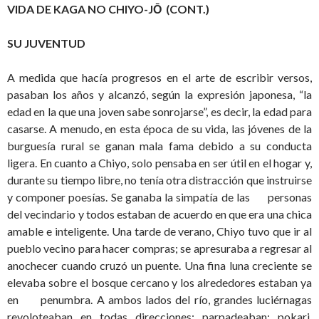
VIDA DE KAGA NO CHIYO-JŌ (CONT.)
SU JUVENTUD
A medida que hacía progresos en el arte de escribir versos,
pasaban los años y alcanzó, según la expresión japonesa, “la
edad en la que una joven sabe sonrojarse”, es decir, la edad para
casarse. A menudo, en esta época de su vida, las jóvenes de la
burguesía rural se ganan mala fama debido a su conducta
ligera. En cuanto a Chiyo, solo pensaba en ser útil en el hogar y,
durante su tiempo libre, no tenía otra distracción que instruirse
y componer poesías. Se ganaba la simpatía de las personas
del vecindario y todos estaban de acuerdo en que era una chica
amable e inteligente. Una tarde de verano, Chiyo tuvo que ir al
pueblo vecino para hacer compras; se apresuraba a regresar al
anochecer cuando cruzó un puente. Una fina luna creciente se
elevaba sobre el bosque cercano y los alrededores estaban ya
en penumbra. A ambos lados del río, grandes luciérnagas
revoloteaban en todas direcciones; parpadeaban: pokari,