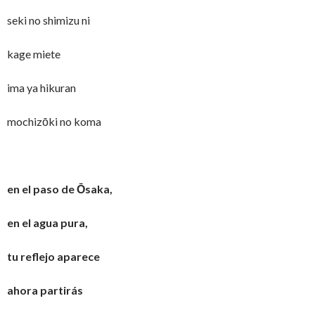
seki no shimizu ni
kage miete
ima ya hikuran
mochizōki no koma
en el paso de Ōsaka,
en el agua pura,
tu reflejo aparece
ahora partirás