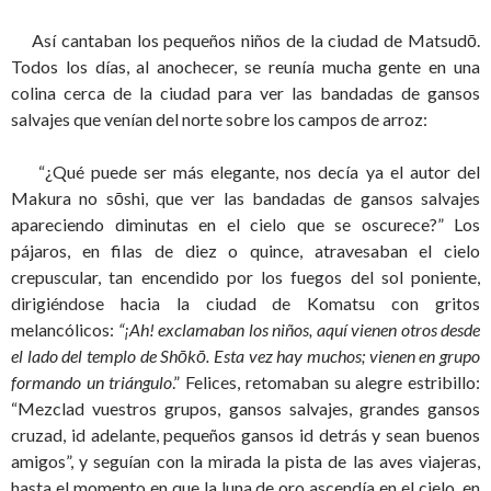
Así cantaban los pequeños niños de la ciudad de Matsudō.
Todos los días, al anochecer, se reunía mucha gente en una
colina cerca de la ciudad para ver las bandadas de gansos
salvajes que venían del norte sobre los campos de arroz:
“¿Qué puede ser más elegante, nos decía ya el autor del
Makura no sōshi, que ver las bandadas de gansos salvajes
apareciendo diminutas en el cielo que se oscurece?” Los
pájaros, en filas de diez o quince, atravesaban el cielo
crepuscular, tan encendido por los fuegos del sol poniente,
dirigiéndose hacia la ciudad de Komatsu con gritos
melancólicos:
“¡Ah! exclamaban los niños, aquí vienen otros desde
el lado del templo de Shōkō. Esta vez hay muchos; vienen en grupo
formando un triángulo
.” Felices, retomaban su alegre estribillo:
“Mezclad vuestros grupos, gansos salvajes, grandes gansos
cruzad, id adelante, pequeños gansos id detrás y sean buenos
amigos”, y seguían con la mirada la pista de las aves viajeras,
hasta el momento en que la luna de oro ascendía en el cielo, en