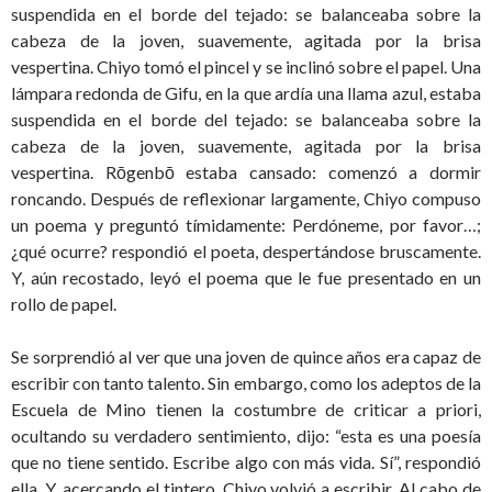
suspendida en el borde del tejado: se balanceaba sobre la
cabeza de la joven, suavemente, agitada por la brisa
vespertina. Chiyo tomó el pincel y se inclinó sobre el papel. Una
lámpara redonda de Gifu, en la que ardía una llama azul, estaba
suspendida en el borde del tejado: se balanceaba sobre la
cabeza de la joven, suavemente, agitada por la brisa
vespertina. Rōgenbō estaba cansado: comenzó a dormir
roncando. Después de reflexionar largamente, Chiyo compuso
un poema y preguntó tímidamente: Perdóneme, por favor…;
¿qué ocurre? respondió el poeta, despertándose bruscamente.
Y, aún recostado, leyó el poema que le fue presentado en un
rollo de papel.
Se sorprendió al ver que una joven de quince años era capaz de
escribir con tanto talento. Sin embargo, como los adeptos de la
Escuela de Mino tienen la costumbre de criticar a priori,
ocultando su verdadero sentimiento, dijo: “esta es una poesía
que no tiene sentido. Escribe algo con más vida. Sí”, respondió
ella. Y, acercando el tintero, Chiyo volvió a escribir. Al cabo de