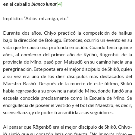
en el caballo
blanco lunar
[4]
Implícito: “Adiós, mi amiga, etc.”
Durante dos años, Chiyo practicó la composición de haikus
bajo la dirección de Bokugu. Entonces, ocurrió un evento en su
vida que le causó una profunda emoción. Cuando tenía quince
años, al comienzo del primer año de Kyōhō, Rōgenbō, de la
provincia de Mino, pasó por Matsudō en su camino hacia una
peregrinación. Este poeta era el mejor discípulo de Shikō, quien
a su vez era uno de los diez discípulos más destacados del
Maestro Bashō. Después de la muerte de este último, Shikō
había regresado a su provincia natal de Mino, donde fundó una
escuela conocida precisamente como la Escuela de Mino. Se
enorgullecía de poseer el vestido y el bol del Maestro, es decir,
su enseñanza, y de poder transmitirla a sus seguidores.
Al pensar que Rōgenbō era el mejor discípulo de Shikō, Chiyo-
jō sintió que su corazón latía con fuerza. “
No importa cómo
—