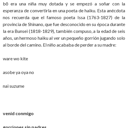
bō era una niña muy dotada y se empezó a soñar con la
esperanza de convertirla en una poeta de haiku. Esta anécdota
nos recuerda que el famoso poeta Issa (1763-1827) de la
provincia de Shinano, que fue desconocido en su época durante
la era Bunsei (1818-1829), también compuso, a la edad de seis
años, un hermoso haiku al ver un pequeño gorrión jugando solo
al borde del camino. El niño acababa de perder a su madre:
ware wo kite
asobe ya oya no
nai suzume
venid conmigo
gorriones sin padres,