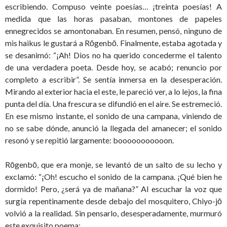
escribiendo. Compuso veinte poesías… ¡treinta poesías! A
medida que las horas pasaban, montones de papeles
ennegrecidos se amontonaban. En resumen, pensó, ninguno de
mis haikus le gustará a Rōgenbō. Finalmente, estaba agotada y
se desanimó: “¡Ah! Dios no ha querido concederme el talento
de una verdadera poeta. Desde hoy, se acabó; renuncio por
completo a escribir”. Se sentía inmersa en la desesperación.
Mirando al exterior hacia el este, le pareció ver, a lo lejos, la fina
punta del día. Una frescura se difundió en el aire. Se estremeció.
En ese mismo instante, el sonido de una campana, viniendo de
no se sabe dónde, anunció la llegada del amanecer; el sonido
resonó y se repitió largamente: booooooooooon.
Rōgenbō, que era monje, se levantó de un salto de su lecho y
exclamó: “¡Oh! escucho el sonido de la campana. ¡Qué bien he
dormido! Pero, ¿será ya de mañana?” Al escuchar la voz que
surgía repentinamente desde debajo del mosquitero, Chiyo-jō
volvió a la realidad. Sin pensarlo, desesperadamente, murmuró
este exquisito poema: