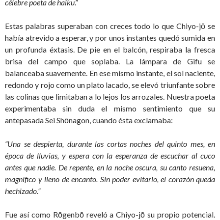
célebre poeta de haiku
.”
Estas palabras superaban con creces todo lo que Chiyo-jō se
había atrevido a esperar, y por unos instantes quedó sumida en
un profunda éxtasis. De pie en el balcón, respiraba la fresca
brisa del campo que soplaba. La lámpara de Gifu se
balanceaba suavemente. En ese mismo instante, el sol naciente,
redondo y rojo como un plato lacado, se elevó triunfante sobre
las colinas que limitaban a lo lejos los arrozales. Nuestra poeta
experimentaba sin duda el mismo sentimiento que su
antepasada Sei Shōnagon, cuando ésta exclamaba:
“Una se despierta, durante las cortas noches del quinto mes, en
época de lluvias, y espera con la esperanza de escuchar al cuco
antes que nadie. De repente, en la noche oscura, su canto resuena,
magnífico y lleno de encanto. Sin poder evitarlo, el corazón queda
hechizado.”
Fue así como Rōgenbō reveló a Chiyo-jō su propio potencial.