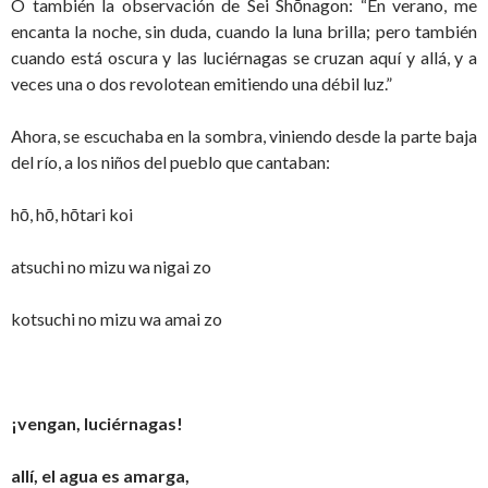
O también la observación de Sei Shōnagon: “En verano, me
encanta la noche, sin duda, cuando la luna brilla; pero también
cuando está oscura y las luciérnagas se cruzan aquí y allá, y a
veces una o dos revolotean emitiendo una débil luz.”
Ahora, se escuchaba en la sombra, viniendo desde la parte baja
del río, a los niños del pueblo que cantaban:
hō, hō, hōtari koi
atsuchi no mizu wa nigai zo
kotsuchi no mizu wa amai zo
¡vengan, luciérnagas!
allí, el agua es amarga,