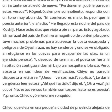
un instante, se atrevió de nuevo: “Perdóneme, ¿qué le parecen
estos versos?”. Rōgenbō, siempre somnoliento, respondió con
un tono muy aburrido: “El comienzo es malo. Es peor que la
poesía anterior”; y añadió: “He llegado esta noche del país de
Koshiji. Hace ocho días que viajo a pie sin parar. Estoy agotado.
El mar azul del país de Koshi era magnífico de contemplar, pero
tuve muchos problemas para atravesar la costa escarpada y
peligrosa de Oyashirazu: no hay senderos y uno se ve obligado
a refugiarse en las cuevas para escapar de las olas. Es un
ejercicio penoso”. Y, deseoso de terminar, el poeta se fue a la
habitación contigua a dormir bajo un mosquitero blanco. Pero,
absorta en sus ideas de versificación, Chiyo no parecía
dispuesta a retirarse. “¡Unos versos más!”, suplicó. “¿Le daría
vergüenza leer estos?, ¡Ah! qué fastidio”, dijo él. “¿Otra vez? ¿El
cuco? No, estos versos también son torpes. Esto no es poesía”.
Y, pronto, Chiyo oyó el enorme ronquido.
Chiyo, que vivía en una pequeña ciudad de provincia alejada de