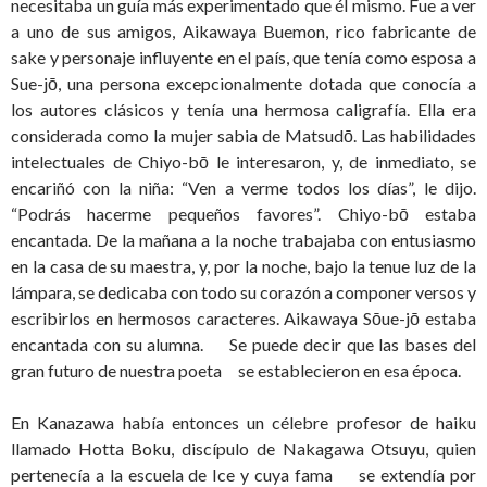
necesitaba un guía más experimentado que él mismo. Fue a ver
a uno de sus amigos, Aikawaya Buemon, rico fabricante de
sake y personaje influyente en el país, que tenía como esposa a
Sue-jō, una persona excepcionalmente dotada que conocía a
los autores clásicos y tenía una hermosa caligrafía. Ella era
considerada como la mujer sabia de Matsudō. Las habilidades
intelectuales de Chiyo-bō le interesaron, y, de inmediato, se
encariñó con la niña: “Ven a verme todos los días”, le dijo.
“Podrás hacerme pequeños favores”. Chiyo-bō estaba
encantada. De la mañana a la noche trabajaba con entusiasmo
en la casa de su maestra, y, por la noche, bajo la tenue luz de la
lámpara, se dedicaba con todo su corazón a componer versos y
escribirlos en hermosos caracteres. Aikawaya Sōue-jō estaba
encantada con su alumna. Se puede decir que las bases del
gran futuro de nuestra poeta se establecieron en esa época.
En Kanazawa había entonces un célebre profesor de haiku
llamado Hotta Boku, discípulo de Nakagawa Otsuyu, quien
pertenecía a la escuela de Ice y cuya fama se extendía por