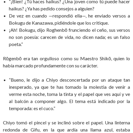
“¡Bien! ¿Tú haces haikus? ¿Una joven como tú puede hacer
haikus? ¿Ya has pedido consejos a alguien?
De vez en cuando —respondió ella—, he enviado versos a
Bokugu de Kanazawa, pidiéndole que los critique.
¡Ah! Bokugu, dijo Roghenbō frunciendo el ceño, sus versos
no son poesía: carecen de vida, no dicen nada; es un falso
poeta.”
Rōgenbō era tan orgulloso como su Maestro Shikō, quien lo
había marcado profundamente con su carácter.
“Bueno, le dijo a Chiyo desconcertada por un ataque tan
inesperado, ya que te has tomado la molestia de venir a
verme esta noche, toma la tinta y el papel que ves aquí y ve
al balcón a componer algo. El tema está indicado por la
temporada: es el cuco.”
Chiyo tomó el pincel y se inclinó sobre el papel. Una linterna
redonda de Gifu, en la que ardía una llama azul, estaba