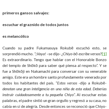
primeros gansos salvajes:
escuchar el graznido de todos juntos
es melancólico
Cuando su padre Fukumasuya Rokubē escuchó esto, se
sorprendió mucho.
“¡Vaya! –
se dijo-
¿Chiyo-bō escribe versos
?
[1]
Es extraordinario. Tengo que hablar con el Honorable Bonzo
del templo de Shōkō para saber qué piensa al respecto”. Y se
fue a Shōkōji en Nakamachi para conversar con su venerable
amigo. Este era un hombre santo profundamente venerado por
todos los habitantes del país. “
Estos versos
-dijo a Rokubē-
denotan una gran inteligencia en una niña de esta edad. Deberías
instruir cuidadosamente a tu pequeña Chiyo
”. Al escuchar estas
palabras, el padre sintió un gran orgullo y regresó a su casa, no
cabía en sí de alegría. Desde entonces se reconoció que Chiyo-