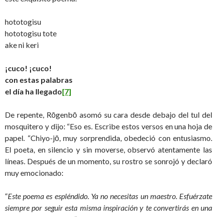
hototogisu
hototogisu tote
ake ni keri
¡cuco! ¡cuco!
con estas palabras
el día ha llegado
[7]
De repente, Rōgenbō asomó su cara desde debajo del tul del
mosquitero y dijo: “Eso es. Escribe estos versos en una hoja de
papel. “Chiyo-jō, muy sorprendida, obedeció con entusiasmo.
El poeta, en silencio y sin moverse, observó atentamente las
líneas. Después de un momento, su rostro se sonrojó y declaró
muy emocionado:
“
Este poema es espléndido. Ya no necesitas un maestro. Esfuérzate
siempre por seguir esta misma inspiración y te convertirás en una