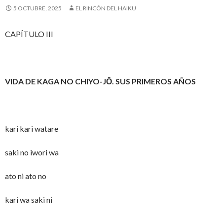
5 OCTUBRE, 2025
EL RINCÓN DEL HAIKU
CAPÍTULO III
VIDA DE KAGA NO CHIYO-JŌ.
SUS PRIMEROS AÑOS
kari kari watare
saki no iwori wa
ato ni ato no
kari wa saki ni