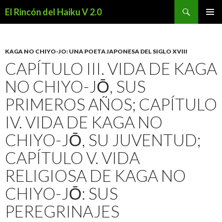
Buscar
El Rincón del Haiku V 2.0
SALTAR
MENÚ
AL
PRINCI
CONTENIDO
KAGA NO CHIYO-JO: UNA POETA JAPONESA DEL SIGLO XVIII
CAPÍTULO III. VIDA DE KAGA
NO CHIYO-JŌ, SUS
PRIMEROS AÑOS; CAPÍTULO
IV. VIDA DE KAGA NO
CHIYO-JŌ, SU JUVENTUD;
CAPÍTULO V. VIDA
RELIGIOSA DE KAGA NO
CHIYO-JŌ: SUS
PEREGRINAJES