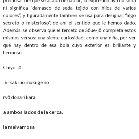
preciosa” del que se acaba de hablar; la expresión aya no shita
ni significa “damasco de seda tejido con hilos de varios
colores”, y figuradamente también se usa para designar “algo
secreto o misterioso”, de ahí el sentido que le hemos dado.
Además, se observa que el terceto de Sōue-jō completa estos
mismos versos: una siente curiosidad, como una niña, por ver
qué hay dentro de esa bola cuyo exterior es brillante y
hermoso.
Chiyo-jō:
kaki no mukuge no
ryō donari kara
a ambos lados de la cerca,
la malvarrosa