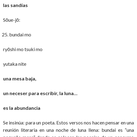
las sandías
Sōue-jō:
bundai mo
ryōshi mo tsuki mo
yutaka nite
una mesa baja,
un neceser para escribir, la luna…
es la abundancia
Se insinúa: para un poeta. Estos versos nos hacen pensar en una
reunión literaria en una noche de luna llena: bundai es “una