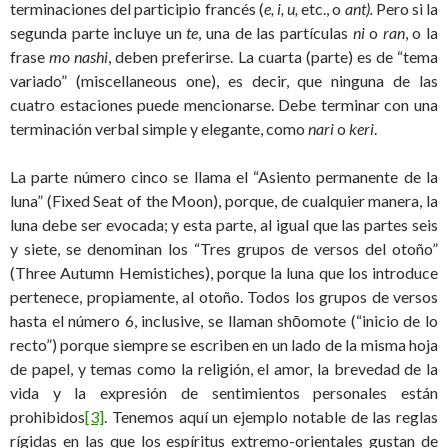
terminaciones del participio francés (
e, i, u,
etc., o
ant).
Pero si la
segunda parte incluye un
te
, una de las partículas
ni
o
ran
, o la
frase
mo nashi
, deben preferirse. La cuarta (parte) es de “tema
variado” (miscellaneous one), es decir, que ninguna de las
cuatro estaciones puede mencionarse. Debe terminar con una
terminación verbal simple y elegante, como
nari
o
keri
.
La parte número cinco se llama el “Asiento permanente de la
luna” (Fixed Seat of the Moon), porque, de cualquier manera, la
luna debe ser evocada; y esta parte, al igual que las partes seis
y siete, se denominan los “Tres grupos de versos del otoño”
(Three Autumn Hemistiches), porque la luna que los introduce
pertenece, propiamente, al otoño. Todos los grupos de versos
hasta el número 6, inclusive, se llaman shōomote (“inicio de lo
recto”) porque siempre se escriben en un lado de la misma hoja
de papel, y temas como la religión, el amor, la brevedad de la
vida y la expresión de sentimientos personales están
prohibidos
[3]
. Tenemos aquí un ejemplo notable de las reglas
rígidas en las que los espíritus extremo-orientales gustan de