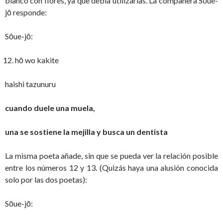
blanco con flores, ya que debía utilizarlas. La compañera Sōue-
jō responde:
Sōue-jō:
hō wo kakite
haishi tazunuru
cuando duele una muela,
una se sostiene la mejilla y busca un dentista
La misma poeta añade, sin que se pueda ver la relación posible
entre los números 12 y 13. (Quizás haya una alusión conocida
solo por las dos poetas):
Sōue-jō: