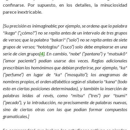
confinarse. Por supuesto, en los detalles, la minuciosidad
parece inextricable.
[Su precisión es inimaginable; por ejemplo, se ordena que la palabra
*ikaga* (“¿cómo?”) no se repita antes de un intervalo de tres grupos
de versos; que la palabra *bakari* (“solo”) no se repita antes de siete
grupos de versos; *hototogisu* (“cuco”) solo debe emplearse en una
serie de cien grupos
[4]
. En cambio, *nobe* (“pantano”) y *matsukō*
(“amor paciente”) podían usarse dos veces. Reglas adicionales
prescribían los homónimos que debían preferirse, por ejemplo, *ka*
(“perfume”) en lugar de *ka* (“mosquito”); los anagramas de
nombres propios, el orden alfabético según el silabario *kana* (todo
esto en ciertas posiciones determinadas), y también la inserción de
palabras leídas al revés, como *mitsu* (“tres”) por *tsumi*
(“pecado”), y la introducción, no precisamente de palabras nuevas,
sino de ciertas otras con las que podían formar compuestos
gramaticales.]