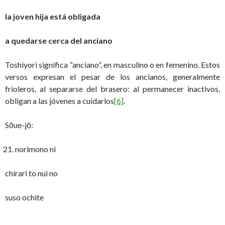
la joven hija está obligada
a quedarse cerca del anciano
Toshiyori significa “anciano”, en masculino o en femenino. Estos
versos expresan el pesar de los ancianos, generalmente
frioleros, al separarse del brasero: al permanecer inactivos,
obligan a las jóvenes a cuidarlos
[6]
.
Sōue-jō:
norimono ni
chirari to nui no
suso ochite