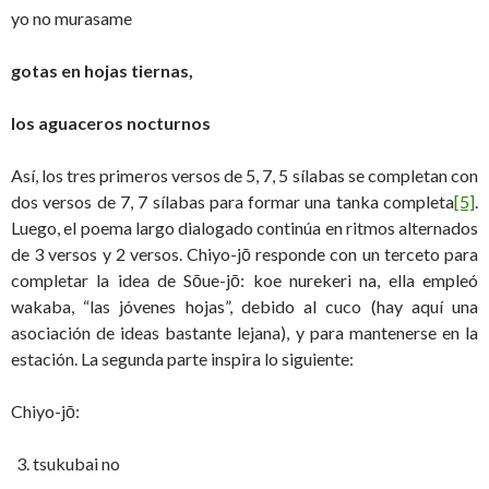
yo no murasame
gotas en hojas tiernas,
los aguaceros nocturnos
Así, los tres primeros versos de 5, 7, 5 sílabas se completan con
dos versos de 7, 7 sílabas para formar una tanka completa
[5]
.
Luego, el poema largo dialogado continúa en ritmos alternados
de 3 versos y 2 versos. Chiyo-jō responde con un terceto para
completar la idea de Sōue-jō: koe nurekeri na, ella empleó
wakaba, “las jóvenes hojas”, debido al cuco (hay aquí una
asociación de ideas bastante lejana), y para mantenerse en la
estación. La segunda parte inspira lo siguiente:
Chiyo-jō:
tsukubai no