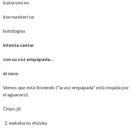
kokoromi no
koe nurekeri na
hototogisu
intenta cantar
con su voz empapada…
el cuco
Vemos que está lloviendo (“la voz empapada” está mojada por
el aguacero).
Chiyo-jō:
wakaba no shizuku