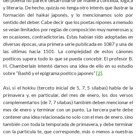
del poema no parece desarrollarse de manera continua, lógica
y literaria. De hecho, quizás no tenga otro interés que ilustrar la
formación del haikai japonés, y lo mencionamos solo por
sentido del deber. Cabe decir que los poetas nipones a menudo
se veían limitados por reglas de composición muy numerosas y,
en ocasiones, contradictorias. Estas habían sido adoptadas en
diversas épocas, una primera serie publicada en 1087 y una de
las últimas hacia 1501. La complejidad de estos cánones
poéticos supera todo lo que se pueda concebir. El profesor B.
H. Chamberlain intentó darnos una idea de ello en su estudio
sobre “Bashō y el epigrama poético japonés”
[2]
.
Así, si el hokku (terceto inicial de 5, 7, 5 sílabas) habla de la
primavera y, en particular, del mes de enero, los dos versos
complementarios (de 7, 7 sílabas) también deben mencionar el
mes de enero y terminar con un punto. La tercera parte debe
contener una idea relacionada no solo con el mes de enero, sino
también con toda la temporada de primavera, y debe terminar
con la partícula te, que corresponde, más o menos a nuestras