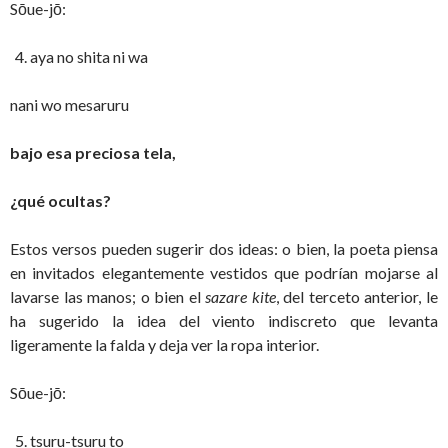
Sōue-jō:
aya no shita ni wa
nani wo mesaruru
bajo esa preciosa tela,
¿qué ocultas?
Estos versos pueden sugerir dos ideas: o bien, la poeta piensa
en invitados elegantemente vestidos que podrían mojarse al
lavarse las manos; o bien el
sazare kite
, del terceto anterior, le
ha sugerido la idea del viento indiscreto que levanta
ligeramente la falda y deja ver la ropa interior.
Sōue-jō:
tsuru-tsuru to