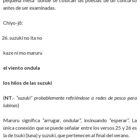
pequeña mesa” donde se colocan las poesías de un concurso
antes de ser examinadas.
Chiyo-jō:
suzuki no ita no
kaze ni mo maruru
el viento ondula
los hilos de las suzuki
(
NT
.-
“suzuki” probablemente refiriéndose a redes de pesca para
lubinas
)
Maruru significa “arrugar, ondular”, insinuando “esperar”. La
única conexión que se puede señalar entre los versos 25 y 26 es
la de tsuki (luna) y suzuki, que pertenecen al final del verano.