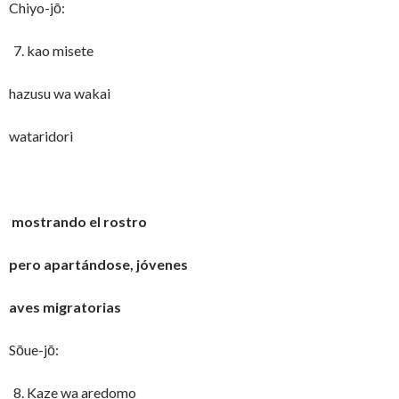
Chiyo-jō:
kao misete
hazusu wa wakai
wataridori
mostrando el rostro
pero apartándose, jóvenes
aves migratorias
Sōue-jō:
Kaze wa aredomo