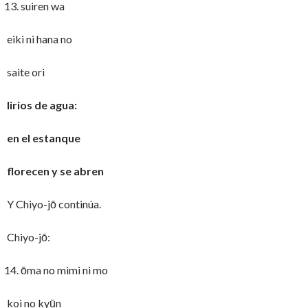
suiren wa
eiki ni hana no
saite ori
lirios de agua:
en el estanque
florecen y se abren
Y Chiyo-jō continúa.
Chiyo-jō:
ōma no mimi ni mo
koi no kyūn